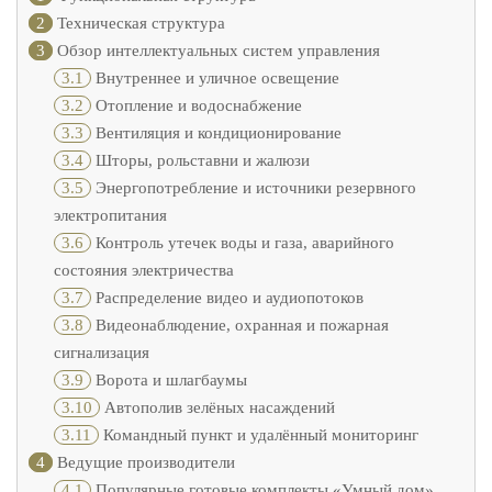
2
Техническая структура
3
Обзор интеллектуальных систем управления
3.1
Внутреннее и уличное освещение
3.2
Отопление и водоснабжение
3.3
Вентиляция и кондиционирование
3.4
Шторы, рольставни и жалюзи
3.5
Энергопотребление и источники резервного
электропитания
3.6
Контроль утечек воды и газа, аварийного
состояния электричества
3.7
Распределение видео и аудиопотоков
3.8
Видеонаблюдение, охранная и пожарная
сигнализация
3.9
Ворота и шлагбаумы
3.10
Автополив зелёных насаждений
3.11
Командный пункт и удалённый мониторинг
4
Ведущие производители
4.1
Популярные готовые комплекты «Умный дом»