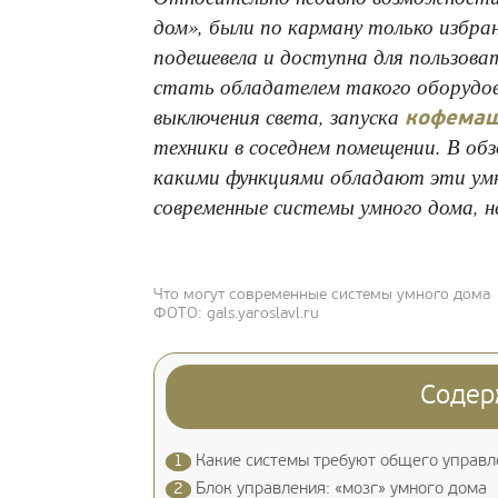
дом», были по карману только избра
подешевела и доступна для пользо
стать обладателем такого оборудов
выключения света, запуска
кофема
техники в соседнем помещении. В об
какими функциями обладают эти ум
современные системы умного дома, н
Что могут современные системы умного дома
ФОТО: gals.yaroslavl.ru
Содер
1
Какие системы требуют общего управл
2
Блок управления: «мозг» умного дома