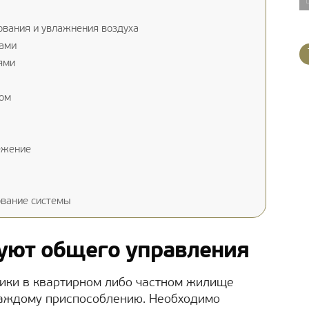
вания и увлажнения воздуха
мами
ями
ом
ежение
ование системы
уют общего управления
ники в квартирном либо частном жилище
каждому приспособлению. Необходимо