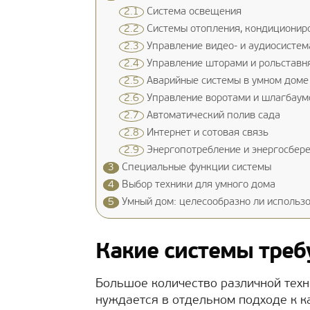
2.1
Система освещения
2.2
Системы отопления, кондициониро
2.3
Управление видео- и аудиосисте
2.4
Управление шторами и рольставн
2.5
Аварийные системы в умном доме
2.6
Управление воротами и шлагбаум
2.7
Автоматический полив сада
2.8
Интернет и сотовая связь
2.9
Энергопотребление и энергосбер
3
Специальные функции системы
4
Выбор техники для умного дома
5
Умный дом: целесообразно ли использ
Какие системы треб
Большое количество различной тех
нуждается в отдельном подходе к 