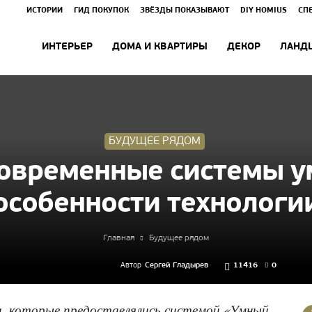
ИСТОРИИ
ГИД ПОКУПОК
ЗВЁЗДЫ ПОКАЗЫВАЮТ
DIY HOMIUS
СП
ИНТЕРЬЕР
ДОМА И КВАРТИРЫ
ДЕКОР
ЛАНД
БУДУЩЕЕ РЯДОМ
современные системы у
особенности технологи
Главная
Будущее рядом
Автор
Сергей Гладырев
11416
0
, которые предоставлялись системой «Умный