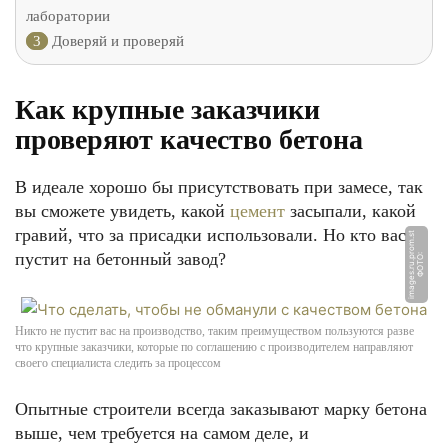
лаборатории
3
Доверяй и проверяй
Как крупные заказчики
проверяют качество бетона
В идеале хорошо бы присутствовать при замесе, так
вы сможете увидеть, какой
цемент
засыпали, какой
гравий, что за присадки использовали. Но кто вас
t
пустит на бетонный завод?
Ф
О
Т
О:
i
m
a
g
e
s.
r
u.
p
r
o
m.
s
Никто не пустит вас на производство, таким преимуществом пользуются разве
что крупные заказчики, которые по соглашению с производителем направляют
своего специалиста следить за процессом
Опытные строители всегда заказывают марку бетона
выше, чем требуется на самом деле, и