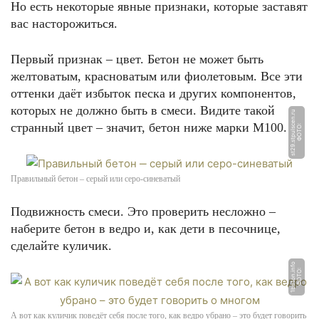
Но есть некоторые явные признаки, которые заставят
вас насторожиться.
Первый признак – цвет. Бетон не может быть
желтоватым, красноватым или фиолетовым. Все эти
оттенки даёт избыток песка и других компонентов,
которых не должно быть в смеси. Видите такой
u
странный цвет – значит, бетон ниже марки М100.
Ф
О
Т
О:
s
t
2
9.
s
t
p
ul
s
c
e
n.
r
Правильный бетон ‒ серый или серо-синеватый
Подвижность смеси. Это проверить несложно –
наберите бетон в ведро и, как дети в песочнице,
сделайте куличик.
o
Ф
О
Т
О:
1
b
e
t
o
n.i
n
f
А вот как куличик поведёт себя после того, как ведро убрано – это будет говорить