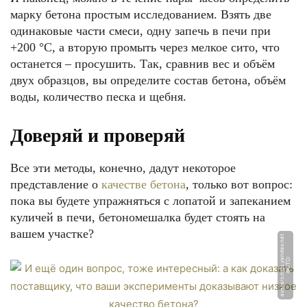
марку бетона простым исследованием. Взять две
одинаковые части смеси, одну запечь в печи при
+200 °С, а вторую промыть через мелкое сито, что
останется – просушить. Так, сравнив вес и объём
двух образцов, вы определите состав бетона, объём
воды, количество песка и щебня.
Доверяй и проверяй
Все эти методы, конечно, дадут некоторое
представление о
качестве бетона
, только вот вопрос:
пока вы будете упражняться с лопатой и запеканием
куличей в печи, бетономешалка будет стоять на
вашем участке?
t
Ф
О
Т
О:
a
v
a
t
a
r
s.
m
d
s.
y
a
n
d
e
x.
n
e