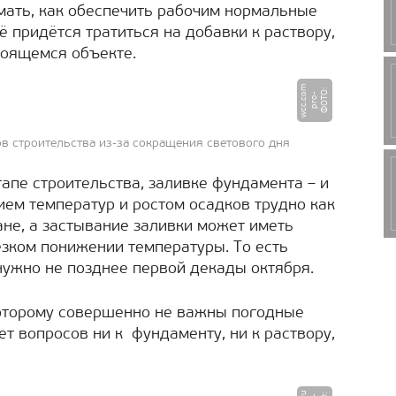
мать, как обеспечить рабочим нормальные
ё придётся тратиться на добавки к раствору,
роящемся объекте.
m
Ф
О
Т
:
p
r
o
w
c
c.
c
О
-
o
в строительства из-за сокращения светового дня
апе строительства, заливке фундамента – и
ием температур и ростом осадков трудно как
ане, а застывание заливки может иметь
зком понижении температуры. То есть
нужно не позднее первой декады октября.
которому совершенно не важны погодные
ет вопросов ни к фундаменту, ни к раствору,