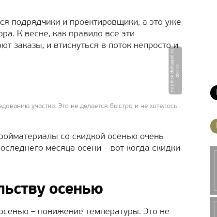
я подрядчики и проектировщики, а это уже
а. К весне, как правило все эти
т заказы, и втиснуться в поток непросто и
u
Ф
О
Т
О
:
n
o
gi
n
s
k.
d
e
l
t
a
g
e
o.
r
дованию участка. Это не делается быстро и не хотелось
тройматериалы со скидкой осенью очень
оследнего месяца осени – вот когда скидки
льству осенью
осенью – понижение температуры. Это не