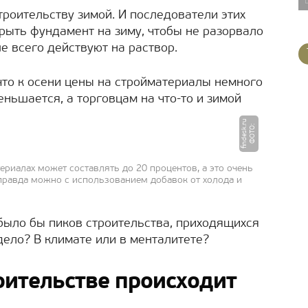
троительству зимой. И последователи этих
крыть фундамент на зиму, чтобы не разорвало
е всего действуют на раствор.
что к осени цены на стройматериалы немного
еньшается, а торговцам на что-то и зимой
u
Ф
О
Т
О
:
f
i
n
d
e
s
k.
r
ериалах может составлять до 20 процентов, а это очень
и правда можно с использованием добавок от холода и
 было бы пиков строительства, приходящихся
 дело? В климате или в менталитете?
роительстве происходит