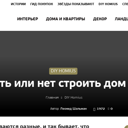
ИСТОРИИ
ГИД ПОКУПОК
ЗВЁЗДЫ ПОКАЗЫВАЮТ
DIY HOMIUS
СП
ИНТЕРЬЕР
ДОМА И КВАРТИРЫ
ДЕКОР
ЛАНД
DIY HOMIUS
ть или нет строить дом
Главная
DIY Homius
Автор
Леонид Шальман
1972
0
аются разные, и так бывает, что