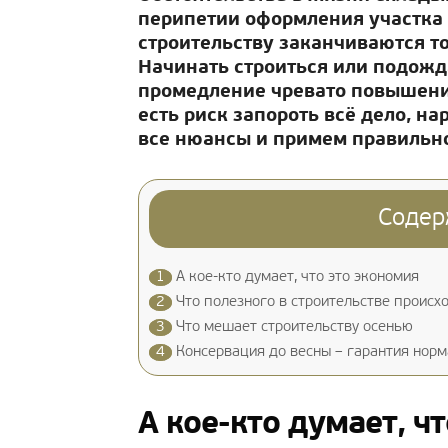
перипетии оформления участка 
строительству заканчиваются то
Начинать строиться или подожд
промедление чревато повышение
есть риск запороть всё дело, н
все нюансы и примем правильн
Содер
1
А кое-кто думает, что это экономия
2
Что полезного в строительстве происх
3
Что мешает строительству осенью
4
Консервация до весны – гарантия норм
А кое-кто думает, ч