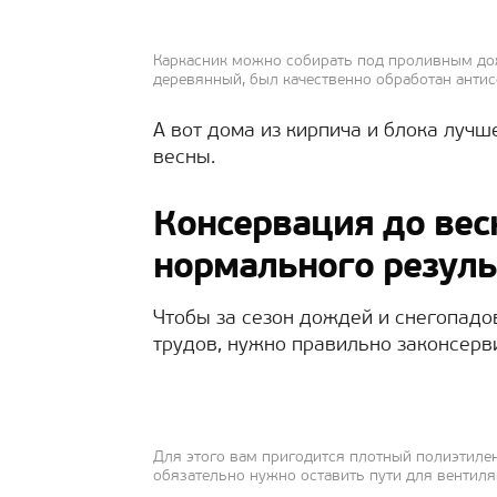
Каркасник можно собирать под проливным дожд
деревянный, был качественно обработан анти
А вот дома из кирпича и блока лучш
весны.
Консервация до вес
нормального резуль
Чтобы за сезон дождей и снегопад
трудов, нужно правильно законсерв
Для этого вам пригодится плотный полиэтилен
обязательно нужно оставить пути для вентил