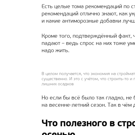
Есть целые тома рекомендаций по с
рекомендаций отлично знают, как у
и какие антиморозные добавки лучш
Кроме того, подтверждённый факт, 
падают – ведь спрос на них тоже ум
надо жить.
В целом получается, что экономия на строймат
существенно. И это с учётом, что строить-то 
лишних осадков
Но если бы всё было так гладко, не
на весенне-летний сезон. Так в чём
Что полезного в ст