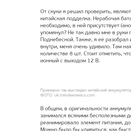
От скуки я решил проверить, являю
китайская подделка. Нерабочая бата
необходимо, в ней присутствует (ано
упомянул? Не так давно мне в руки 
Поднебесной. Также, я её разобрал и
внутри, меня очень удивило. Там на
количестве 8 шт. Стоит отметить, ч
ионный с выходом 12 В.
Примерно так выглядел китайский аккумулятор
ФОТО: uk.trendexmexico.com
В общем, в оригинальности аккумуля
занимался всякими бесполезными де
реанимировало элемент питания, до
Можно было бы удивиться, как быстр