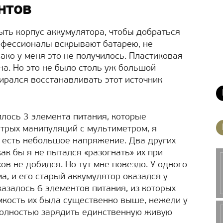
нтов
ть корпус аккумулятора, чтобы добраться
рофессионалы вскрывают батарею, не
ако у меня это не получилось. Пластиковая
а. Но это не было столь уж большой
бирался восстанавливать этот источник
илось 3 элемента питания, которые
итрых манипуляций с мультиметром, я
х есть небольшое напряжение. Два других
ак бы я не пытался «разогнать» их при
ов не добился. Но тут мне повезло. У одного
а, и его старый аккумулятор оказался у
казалось 6 элементов питания, из которых
ёмкость их была существенно выше, нежели у
полностью зарядить единственную живую