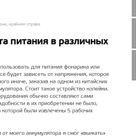
зни, крайняя справа
а питания в различных
спользовать для питания фонарика или
сё будет зависеть от напряжения, которое
ого иначе, заказав на одном из китайских
улятора. Стоит такое устройство копейки.
орудования обычно составляют сами
адобности в их приобретении не было,
з которой были извлечены 5 рабочих
от моего аккумулятора я смог «выжать»