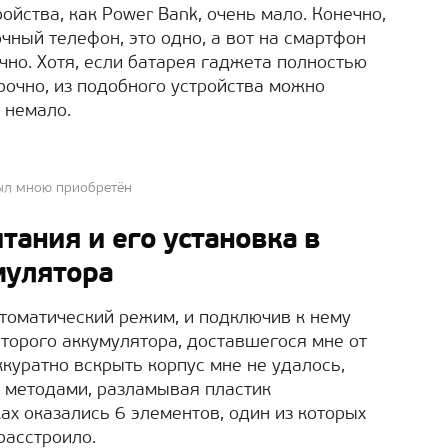
ройства, как Power Bank, очень мало. Конечно,
чный телефон, это одно, а вот на смартфон
чно. Хотя, если батарея гаджета полностью
срочно, из подобного устройства можно
 немало.
был мною приобретён
тания и его установка в
мулятора
втоматический режим, и подключив к нему
второго аккумулятора, доставшегося мне от
ккуратно вскрыть корпус мне не удалось,
 методами, разламывая пластик
ках оказались 6 элементов, один из которых
расстроило.