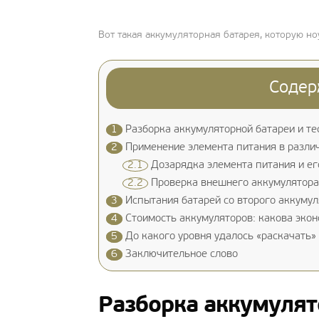
Вот такая аккумуляторная батарея, которую но
Содер
1
Разборка аккумуляторной батареи и те
2
Применение элемента питания в разли
2.1
Дозарядка элемента питания и ег
2.2
Проверка внешнего аккумулятора
3
Испытания батарей со второго аккумул
4
Стоимость аккумуляторов: какова экон
5
До какого уровня удалось «раскачать» 
6
Заключительное слово
Разборка аккумулят