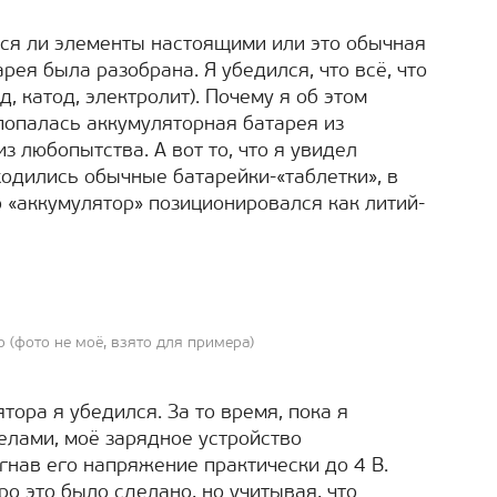
тся ли элементы настоящими или это обычная
рея была разобрана. Я убедился, что всё, что
д, катод, электролит). Почему я об этом
попалась аккумуляторная батарея из
з любопытства. А вот то, что я увидел
ходились обычные батарейки-«таблетки», в
то «аккумулятор» позиционировался как литий-
 (фото не моё, взято для примера)
тора я убедился. За то время, пока я
лами, моё зарядное устройство
гнав его напряжение практически до 4 В.
о это было сделано, но учитывая, что