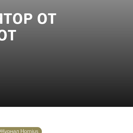
ТОР ОТ
ОТ
Журнал Homius