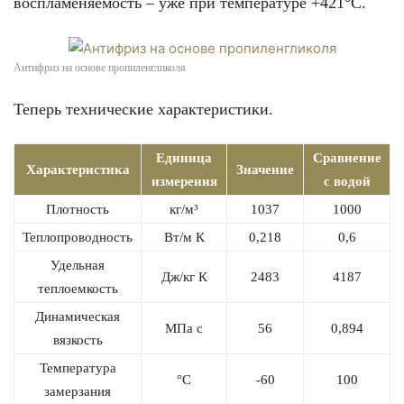
воспламеняемость – уже при температуре +421°С.
Антифриз на основе пропиленгликоля
Теперь технические характеристики.
Единица
Сравнение
Характеристика
Значение
измерения
с водой
Плотность
кг/м³
1037
1000
Теплопроводность
Вт/м К
0,218
0,6
Удельная
Дж/кг К
2483
4187
теплоемкость
Динамическая
МПа с
56
0,894
вязкость
Температура
°С
-60
100
замерзания