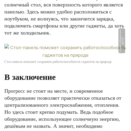
солнечный стол, вся поверхность которого является
панелью. Здесь можно удобно расположиться с
ноутбуком, не волнуясь, что закончится зарядка,
подключить смартфоны или другие гаджеты, да хоть
m
тот же холодильник.
Ф
О
Т
О:
r
u
s
si
a
n.
ali
b
a
b
a.
c
o
Стол-панель поможет сохранить работоспособность гаджетов на природе
В заключение
Прогресс не стоит на месте, и современное
оборудование позволяет практически отказаться от
централизованного электроснабжения, отопления.
Но здесь стоит крепко подумать. Ведь подобное
оборудование, использующее солнечную энергию,
дешёвым не назвать. А значит, необходимо