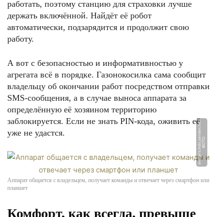
работать, поэтому станцию для страховки лучше
держать включённой. Найдёт её робот
автоматически, подзарядится и продолжит свою
работу.
А вот с безопасностью и информативностью у
агрегата всё в порядке. Газонокосилка сама сообщит
владельцу об окончании работ посредством отправки
SMS-сообщения, а в случае выноса аппарата за
определённую её хозяином территорию
заблокируется. Если не знать PIN-кода, оживить её
t
уже не удастся.
Ф
О
Т
О:
a
v
a
t
a
r
s.
m
d
s.
y
a
n
d
e
x.
n
e
Аппарат общается с владельцем, получает команды и отвечает через смартфон или
планшет
Комфорт, как всегда, превыше