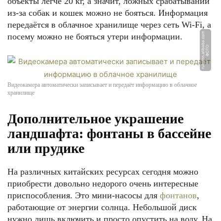
объекты легче 20 кг, а значит, ложных срабатываний
из-за собак и кошек можно не бояться. Информация
передаётся в облачное хранилище через сеть Wi-Fi, а
m
посему можно не бояться утери информации.
Ф
О
Т
О:
r
u
s
si
a
n.
ali
b
a
b
a.
c
o
Видеокамера автоматически записывает и передаёт информацию в облачное
хранилище
Дополнительное украшение
ландшафта: фонтаны в бассейне
или прудике
На различных китайских ресурсах сегодня можно
приобрести довольно недорого очень интересные
приспособления. Это мини-насосы для
фонтанов
,
работающие от энергии солнца. Небольшой диск
нужно лишь включить и просто опустить на воду. На