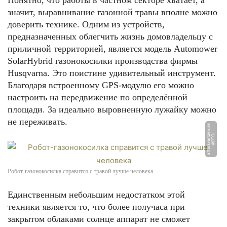
Понятно, что работы в частном секторе хватает, а
значит, выравнивание газонной травы вполне можно
доверить технике. Одним из устройств,
предназначенных облегчить жизнь домовладельцу с
приличной территорией, является модель Automower
SolarHybrid газонокосилки производства фирмы
Husqvarna. Это поистине удивительный инструмент.
Благодаря встроенному GPS-модулю его можно
настроить на передвижение по определённой
площади. За идеально выровненную лужайку можно
не переживать.
e
Ф
О
Т
О:
a
f
f
a
r
s
v
a
rl
d
e
n.
s
Робот-газонокосилка справится с травой лучше человека
Единственным небольшим недостатком этой
техники является то, что более получаса при
закрытом облаками солнце аппарат не сможет