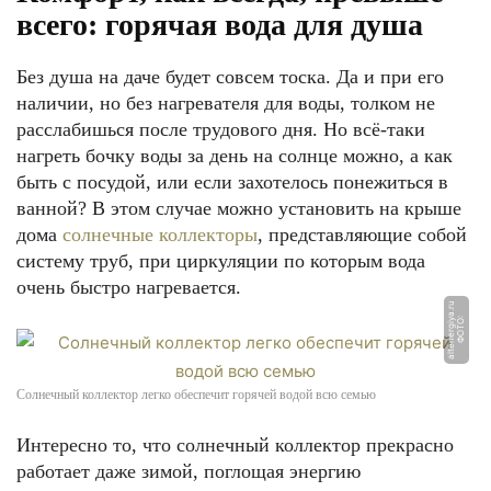
всего: горячая вода для душа
Без душа на даче будет совсем тоска. Да и при его
наличии, но без нагревателя для воды, толком не
расслабишься после трудового дня. Но всё-таки
нагреть бочку воды за день на солнце можно, а как
быть с посудой, или если захотелось понежиться в
ванной? В этом случае можно установить на крыше
дома
солнечные коллекторы
, представляющие собой
систему труб, при циркуляции по которым вода
очень быстро нагревается.
u
Ф
О
Т
О:
al
t
e
n
e
r
gi
y
a.
r
Солнечный коллектор легко обеспечит горячей водой всю семью
Интересно то, что солнечный коллектор прекрасно
работает даже зимой, поглощая энергию