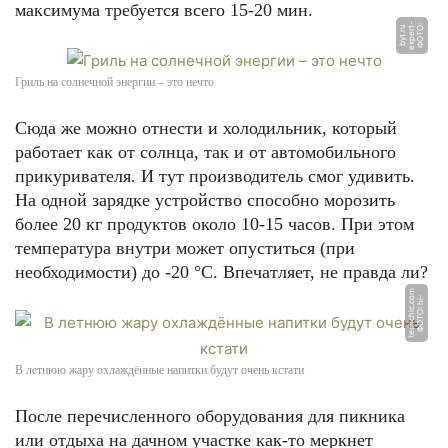
максимума требуется всего 15-20 мин.
Ф
О
Т
О:
e
x
p
e
r
t
-
b
y
t.
r
u
Гриль на солнечной энергии – это нечто
Сюда же можно отнести и холодильник, который
работает как от солнца, так и от автомобильного
прикуривателя. И тут производитель смог удивить.
На одной зарядке устройство способно морозить
более 20 кг продуктов около 10-15 часов. При этом
температура внутри может опуститься (при
необходимости) до -20 °С. Впечатляет, не правда ли?
m
Ф
О
Т
О:
hi
-
t
e
c
h
c
hi
c.
c
o
В летнюю жару охлаждённые напитки будут очень кстати
После перечисленного оборудования для пикника
или отдыха на дачном участке как-то меркнет