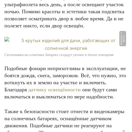
ультрафиолета весь день, а после освещают участок
ночью. Помимо красоты и эстетики такая подсветка
позволяет осматривать двор в любое время. Да и не
полезет никто, если двор освещён.
u
Ф
О
Т
О:
o
b
oi
m
a
n.
r
Светильники на солнечных батареях создадут уютное и тёплое освещение
Подобные фонари неприхотливы в эксплуатации, не
боятся дождя, снега, заморозков. Всё, что нужно, это
воткнуть их в землю на участке и включить.
Благодаря
датчику освещённости
они будут сами
включаться и выключаться по мере надобности.
Также к безопасности стоит отнести и видеокамеры
на солнечных батареях, оснащённые датчиком
движения. Подобные датчики не реагируют на