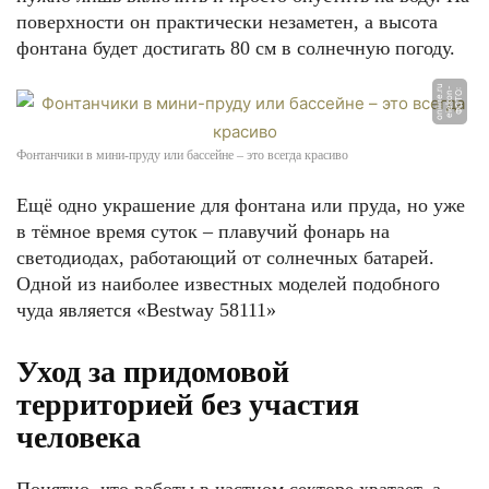
поверхности он практически незаметен, а высота
фонтана будет достигать 80 см в солнечную погоду.
u
-
Ф
О
Т
О:
el
e
k
o
n
o
nli
n
e.
r
Фонтанчики в мини-пруду или бассейне – это всегда красиво
Ещё одно украшение для фонтана или пруда, но уже
в тёмное время суток – плавучий фонарь на
светодиодах, работающий от солнечных батарей.
Одной из наиболее известных моделей подобного
чуда является «Bestway 58111»
Уход за придомовой
территорией без участия
человека