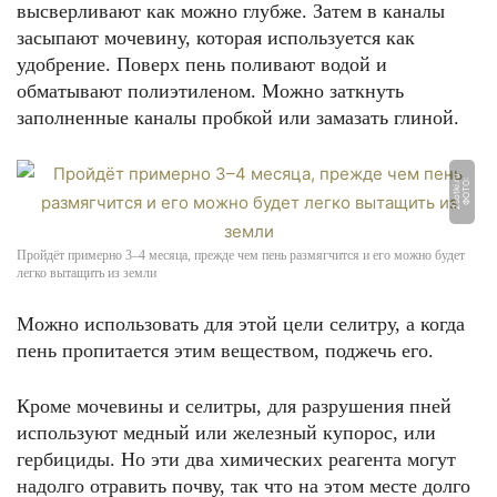
высверливают как можно глубже. Затем в каналы
засыпают мочевину, которая используется как
удобрение. Поверх пень поливают водой и
обматывают полиэтиленом. Можно заткнуть
заполненные каналы пробкой или замазать глиной.
u
Ф
О
Т
О:
2
s
o
t
ki.
r
Пройдёт примерно 3–4 месяца, прежде чем пень размягчится и его можно будет
легко вытащить из земли
Можно использовать для этой цели селитру, а когда
пень пропитается этим веществом, поджечь его.
Кроме мочевины и селитры, для разрушения пней
используют медный или железный купорос, или
гербициды. Но эти два химических реагента могут
надолго отравить почву, так что на этом месте долго