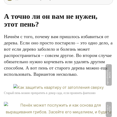
А точно ли он вам не нужен,
этот пень?
Начнём с того, почему вам пришлось избавиться от
дерева. Если оно просто постарело – это одно дело, а
вот если дерево заболело и болезнь может
распространиться – совсем другое. Во втором случае
обязательно нужно корчевать или удалять другим
способом. А вот пень от старого дерева можно ещё
m
использовать. Вариантов несколько.
Ф
О
Т
О:
o
g
o
r
o
d
m
e
c
h
t
y.
c
o
Старый пень можно превратить в декор сада, если проявить фантазию
u
Ф
О
Т
О:
t
u
n
n
el.
r