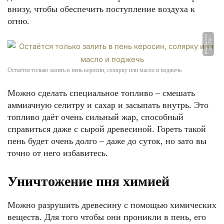
внизу, чтобы обеспечить поступление воздуха к
огню.
u
Ф
О
Т
О:
p
o
p
g
u
n.
r
Остаётся только залить в пень керосин, солярку или масло и поджечь
Можно сделать специальное топливо – смешать
аммиачную селитру и сахар и засыпать внутрь. Это
топливо даёт очень сильный жар, способный
справиться даже с сырой древесиной. Гореть такой
пень будет очень долго – даже до суток, но зато вы
точно от него избавитесь.
Уничтожение пня химией
Можно разрушить древесину с помощью химических
веществ. Для того чтобы они проникли в пень, его