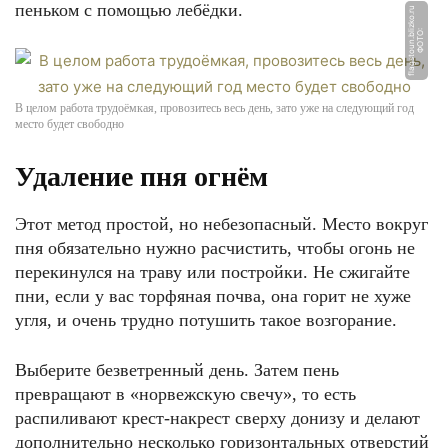
пеньком с помощью лебёдки.
u
Ф
О
Т
О:
fl
a
g
s
t
o
u
n.
bli
z
k
o.
r
В целом работа трудоёмкая, провозитесь весь день, зато уже на следующий год
место будет свободно
Удаление пня огнём
Этот метод простой, но небезопасный. Место вокруг
пня обязательно нужно расчистить, чтобы огонь не
перекинулся на траву или постройки. Не сжигайте
пни, если у вас торфяная почва, она горит не хуже
угля, и очень трудно потушить такое возгорание.
Выберите безветренный день. Затем пень
превращают в «норвежскую свечу», то есть
распиливают крест-накрест сверху донизу и делают
дополнительно несколько горизонтальных отверстий