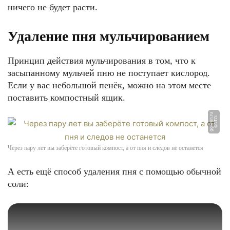
ничего не будет расти.
Удаление пня мульчированием
Принцип действия мульчирования в том, что к
засыпанному мульчей пню не поступает кислород.
Если у вас небольшой пенёк, можно на этом месте
поставить компостный ящик.
u
Ф
О
Т
О:
g
g
r
e
e
n.
r
Через пару лет вы заберёте готовый компост, а от пня и следов не останется
А есть ещё способ удаления пня с помощью обычной
соли: