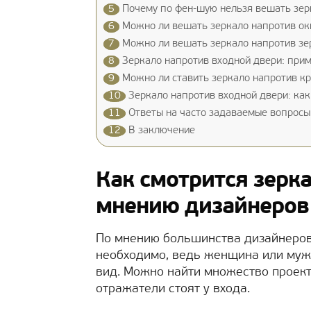
5
Почему по фен-шую нельзя вешать зер
6
Можно ли вешать зеркало напротив ок
7
Можно ли вешать зеркало напротив зе
8
Зеркало напротив входной двери: при
9
Можно ли ставить зеркало напротив к
10
Зеркало напротив входной двери: как
11
Ответы на часто задаваемые вопросы
12
В заключение
Как смотрится зерка
мнению дизайнеров
По мнению большинства дизайнеро
необходимо, ведь женщина или муж
вид. Можно найти множество проект
отражатели стоят у входа.