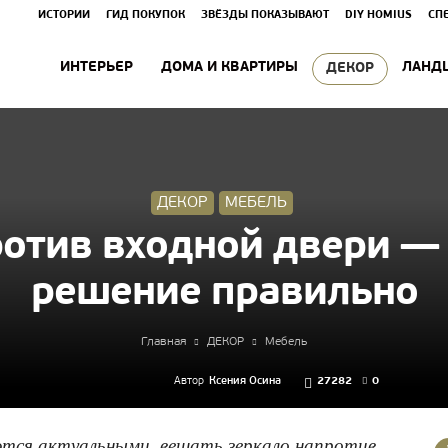
ИСТОРИИ
ГИД ПОКУПОК
ЗВЁЗДЫ ПОКАЗЫВАЮТ
DIY HOMIUS
СП
ИНТЕРЬЕР
ДОМА И КВАРТИРЫ
ЛАНД
ДЕКОР
ДЕКОР
МЕБЕЛЬ
отив входной двери — 
решение правильно
Главная
ДЕКОР
Мебель
Автор
Ксения Осина
27282
0
ются актуальными, вешать зеркало напротив