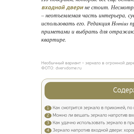
не стоит. Несмотря
входной двери
– неотъемлемая часть интерьера, су
использовать его. Редакция Homius 
приметами и выбрать для отражающ
квартире.
Необычный вариант – зеркало в огромной де
ФОТО: dvervdome.ru
Содер
1
Как смотрится зеркало в прихожей, по
2
Можно ли вешать зеркало напротив вх
3
Как удачно использовать зеркало в пр
4
Зеркало напротив входной двери: хоро