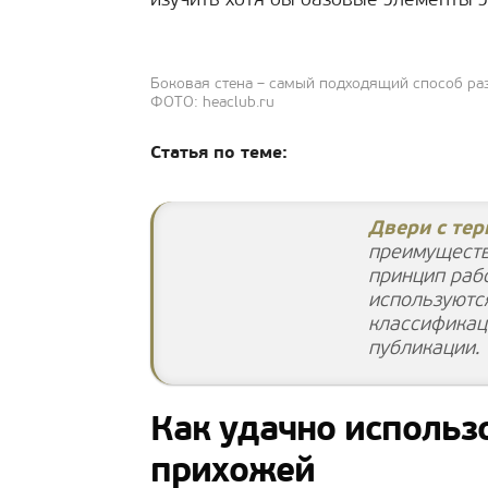
изучить хотя бы базовые элементы э
Боковая стена – самый подходящий способ ра
ФОТО: heaclub.ru
Статья по теме:
Двери с те
преимуществ
принцип раб
используются
классификац
публикации.
Как удачно использ
прихожей