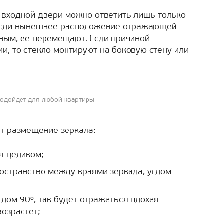
 входной двери можно ответить лишь только
 Если нынешнее расположение отражающей
ным, её перемещают. Если причиной
и, то стекло монтируют на боковую стену или
одойдёт для любой квартиры
ет размещение зеркала:
я целиком;
остранство между краями зеркала, углом
глом 90º, так будет отражаться плохая
возрастёт;