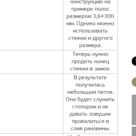
конструкцию на
примере полос
размером 3,6×300
мм. Однако можно
использовать
стяжки и другого
размера.
Теперь нужно
продеть конец
стяжки в замок.
В результате
получилась
небольшая петля.
Она будет служить
стопором и не
давать ловушке
провалиться в
слив раковины.