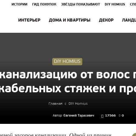
ИСТОРИИ
ГИД ПОКУПОК
ЗВЁЗДЫ ПОКАЗЫВАЮТ
DIY HOMIUS
СП
ИНТЕРЬЕР
ДОМА И КВАРТИРЫ
ДЕКОР
ЛАНД
DIY HOMIUS
анализацию от волос
кабельных стяжек и пр
Главная
DIY Homius
Автор
Евгений Тарасевич
17566
0
емой засоров канализации. Одной из причин