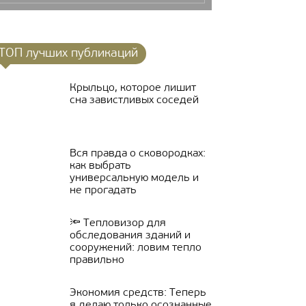
ТОП лучших публикаций
Крыльцо, которое лишит
сна завистливых соседей
Вся правда о сковородках:
как выбрать
универсальную модель и
не прогадать
🔦 Тепловизор для
обследования зданий и
сооружений: ловим тепло
правильно
Экономия средств: Теперь
я делаю только осознанные