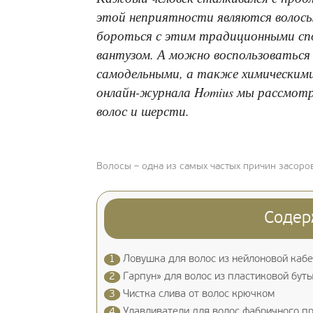
этой неприятности являются волос
бороться с этим традиционными сп
вантузом. А можно воспользоваться
самодельными, а также химическими
онлайн-журнала Homius мы рассмотри
волос и шерсти.
Волосы – одна из самых частых причин засоро
Содер
1
Ловушка для волос из нейлоновой каб
2
Гарпун» для волос из пластиковой бут
3
Чистка слива от волос крючком
4
Улавливатели для волос фабричного п