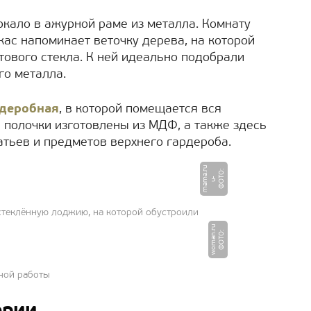
ркало в ажурной раме из металла. Комнату
кас напоминает веточку дерева, на которой
тового стекла. К ней идеально подобрали
го металла.
деробная
, в которой помещается вся
 полочки изготовлены из МДФ, а также здесь
атьев и предметов верхнего гардероба.
u
Ф
О
О
:
u
m
a
a.
r
Т
-
m
стеклённую лоджию, на которой обустроили
u
Ф
О
Т
О
:
w
o
m
a
n.
r
ной работы