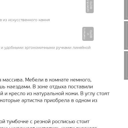
u
Ф
О
Т
О
:
s
p
l
e
t
ni
k.
r
а из искусственного камня
u
Ф
О
О
:
u
m
a
a.
r
Т
-
m
 и удобными эргономичными ручками линейной
з массива. Мебели в комнате немного,
шь наездами. В зоне отдыха поставили
 и кресло из натуральной кожи. В углу стоят
 которые артистка приобрела в одном из
ой тумбочке с резной росписью стоит