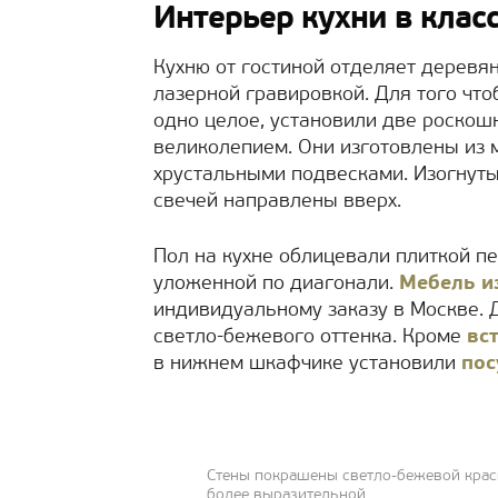
Интерьер кухни в клас
Кухню от гостиной отделяет деревян
лазерной гравировкой. Для того чт
одно целое, установили две роско
великолепием. Они изготовлены из 
хрустальными подвесками. Изогнут
свечей направлены вверх.
Пол на кухне облицевали плиткой пе
уложенной по диагонали.
Мебель и
индивидуальному заказу в Москве.
светло-бежевого оттенка. Кроме
вс
в нижнем шкафчике установили
по
Стены покрашены светло-бежевой крас
более выразительной