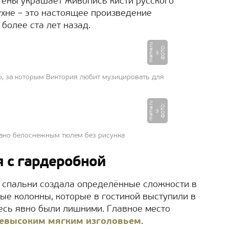
тены украшает живопись кисти русского
ухне – это настоящее произведение
более ста лет назад.
u
Ф
О
О
:
u
m
a
a.
r
Т
-
m
р, за которым Виктория любит музицировать для
u
Ф
О
О
:
u
m
a
a.
r
Т
-
m
ано белоснежным тюлем без рисунка
я с гардеробной
 спальни создала определённые сложности в
лые колонны, которые в гостиной выступили в
десь явно были лишними. Главное место
невысоким мягким изголовьем
.