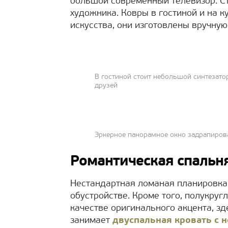
большой современный телевизор. С
художника. Ковры в гостиной и на к
искусства, они изготовлены вручную 
В гостиной стоит небольшой синтезато
друзей
Эркерное панорамное окно задрапиров
Романтическая спальн
Нестандартная ломаная планировка
обустройстве. Кроме того, полукруг
качестве оригинального акцента, з
занимает
двуспальная кровать с 