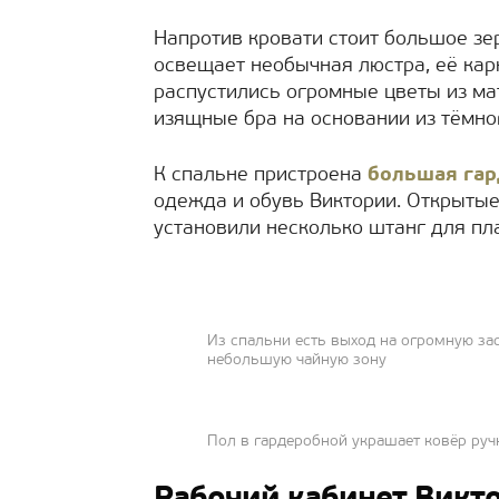
Напротив кровати стоит большое зе
освещает необычная люстра, её кар
распустились огромные цветы из ма
изящные бра на основании из тёмно
К спальне пристроена
большая гар
одежда и обувь Виктории. Открытые
установили несколько штанг для пл
Из спальни есть выход на огромную за
небольшую чайную зону
Пол в гардеробной украшает ковёр руч