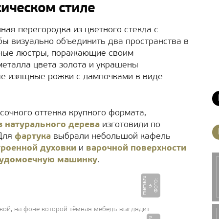
сическом стиле
ная перегородка из цветного стекла с
обы визуально объединить два пространства в
шные люстры, поражающие своим
металла цвета золота и украшены
ые изящные рожки с лампочками в виде
сочного оттенка крупного формата,
з натурального дерева
изготовили по
 Для
фартука
выбрали небольшой кафель
троенной духовки
и
варочной поверхности
судомоечную машинку
.
u
Ф
О
О
:
u
m
a
a.
r
Т
-
m
кой, на фоне которой тёмная мебель выглядит