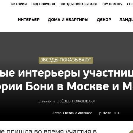
ИСТОРИИ
ГИД ПОКУПОК
ЗВЁЗДЫ ПОКАЗЫВАЮТ
DIY HOMIUS
СП
ИНТЕРЬЕР
ДОМА И КВАРТИРЫ
ДЕКОР
ЛАНД
ЗВЁЗДЫ ПОКАЗЫВАЮТ
ые интерьеры участни
рии Бони в Москве и 
Главная
ЗВЁЗДЫ ПОКАЗЫВАЮТ
Автор
Светлана Антонова
4236
1
не пришла во время участия в