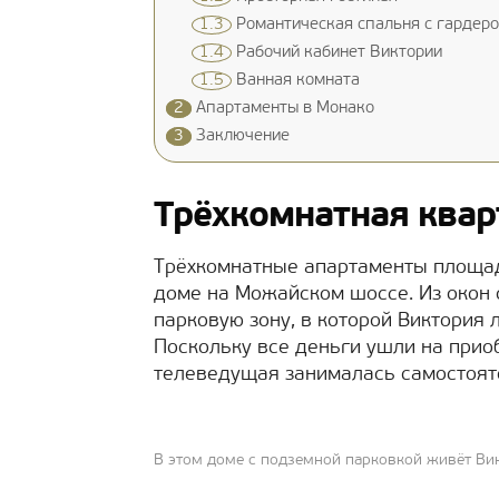
1.3
Романтическая спальня с гардер
1.4
Рабочий кабинет Виктории
1.5
Ванная комната
2
Апартаменты в Монако
3
Заключение
Трёхкомнатная квар
Трёхкомнатные апартаменты площа
доме на Можайском шоссе. Из окон 
парковую зону, в которой Виктория 
Поскольку все деньги ушли на прио
телеведущая занималась самостояте
В этом доме с подземной парковкой живёт Ви