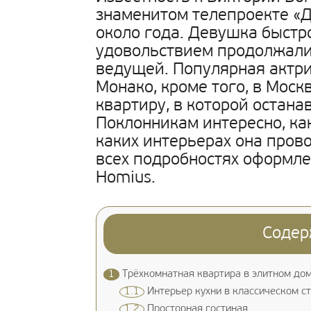
знаменитом телепроекте «Д
около года. Девушка быстр
удовольствием продолжали 
ведущей. Популярная актри
Монако, кроме того, в Моск
квартиру, в которой остана
Поклонникам интересно, как
каких интерьерах она пров
всех подробностях оформле
Homius.
Содер
1
Трёхкомнатная квартира в элитном до
1.1
Интерьер кухни в классическом с
1.2
Просторная гостиная