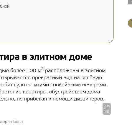
обной
тира в элитном доме
2
дью более 100 м
расположены в элитном
открывается прекрасный вид на зелёную
любит гулять тихими спокойными вечерами.
бретение квартиры, обустройством дома
льно, не прибегая к помощи дизайнеров.
Ф
О
Т
:
d
ni.
r
О
u
ктория Боня