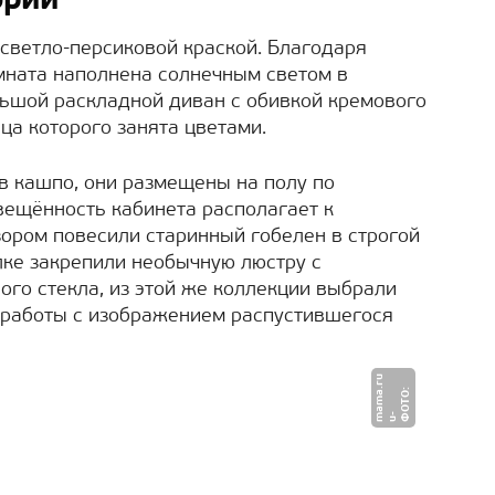
ории
светло-персиковой краской. Благодаря
ната наполнена солнечным светом в
льшой раскладной диван с обивкой кремового
ица которого занята цветами.
в кашпо, они размещены на полу по
вещённость кабинета располагает к
зором повесили старинный гобелен в строгой
лке закрепили необычную люстру с
ого стекла, из этой же коллекции выбрали
й работы с изображением распустившегося
u
О
Т
О
:
u
a
m
a
.
r
Ф
-m