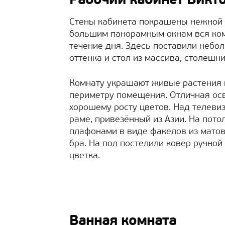
Рабочий кабинет Викт
Стены кабинета покрашены нежной 
большим панорамным окнам вся ком
течение дня. Здесь поставили небо
оттенка и стол из массива, столешн
Комнату украшают живые растения 
периметру помещения. Отличная ос
хорошему росту цветов. Над телеви
раме, привезённый из Азии. На пото
плафонами в виде факелов из матов
бра. На пол постелили ковёр ручно
цветка.
Ванная комната