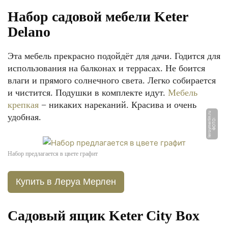
Набор садовой мебели Keter
Delano
Эта мебель прекрасно подойдёт для дачи. Годится для
использования на балконах и террасах. Не боится
влаги и прямого солнечного света. Легко собирается
и чистится. Подушки в комплекте идут.
Мебель
крепкая
− никаких нареканий. Красива и очень
u
удобная.
Ф
О
Т
О:
l
e
r
o
y
m
e
rli
n.
r
Набор предлагается в цвете графит
Купить в Леруа Мерлен
Садовый ящик Keter City Box