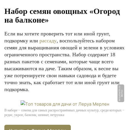
Набор семян овощных «Огород
на балконе»
Если вы хотите проверить тот или иной грунт,
подкормку или
рассаду
, воспользуйтесь набором
семян для выращивания овощей и зелени в условиях
ограниченного пространства. Набор содержит 18
разных пакетов с семенами, которые чаще всего
высаживаются на даче. Таким образом, к весне вы
уже потренируете свои навыки садовода и будете
точно знать, как сработает тот или иной грунт или
u
подкормка.
Ф
О
Т
О:
l
e
r
o
y
m
e
rli
n.
r
В наборе − семена для самых распространённых дачных культур, среди которых −
редис, укроп, базилик, шпинат, петрушка