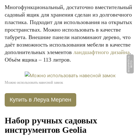
Многофункциональный, достаточно вместительный
садовый ящик для хранения сделан из долговечного
пластика. Подходит для использования на открытых
пространствах. Можно использовать в качестве
табурета. Внешние панели напоминают дерево, что
даёт возможность использования мебели в качестве
дополнительных элементов
ландшафтного дизайна
.
u
Объём ящика – 113 литров.
Ф
О
Т
О:
l
e
r
o
y
m
e
rli
n.
r
Можно использовать навесной замок
Купить в Леруа Мерлен
Набор ручных садовых
инструментов Geolia