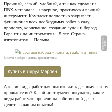
Прочный, лёгкий, удобный, а так как сделан из
ПВХ-материала – наверное, практически вечный
инструмент. Комплект полностью закрывает
функционал всех необходимых работ в саду –
прополку, корчевание, создание лунок и борозд.
Гарантия на инструменты – 5 лет. Страна-
u
изготовитель – Польша.
Ф
О
Т
О:
l
e
r
o
y
m
e
rli
n.
r
В составе набора − лопата, грабли и тяпка
Купить в Леруа Мерлен
А какие виды работ для подготовки к дачному сезону
проводите вы? Какой инструмент покупаете, какие
виды работ уже провели на собственной даче?
Делитесь вашим опытом!