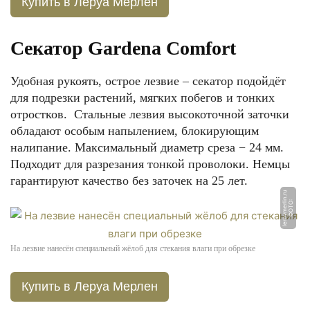
Купить в Леруа Мерлен
Секатор Gardena Comfort
Удобная рукоять, острое лезвие – секатор подойдёт
для подрезки растений, мягких побегов и тонких
отростков. Стальные лезвия высокоточной заточки
обладают особым напылением, блокирующим
налипание. Максимальный диаметр среза − 24 мм.
Подходит для разрезания тонкой проволоки. Немцы
гарантируют качество без заточек на 25 лет.
u
Ф
О
Т
О:
l
e
r
o
y
m
e
rli
n.
r
На лезвие нанесён специальный жёлоб для стекания влаги при обрезке
Купить в Леруа Мерлен