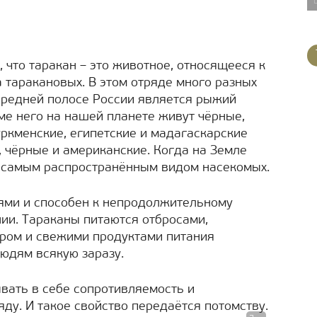
, что таракан – это животное, относящееся к
 таракановых. В этом отряде много разных
средней полосе России является рыжий
ме него на нашей планете живут чёрные,
уркменские, египетские и мадагаскарские
, чёрные и американские. Когда на Земле
 самым распространённым видом насекомых.
ями и способен к непродолжительному
янии. Тараканы питаются отбросами,
ором и свежими продуктами питания
людям всякую заразу.
ать в себе сопротивляемость и
ду. И такое свойство передаётся потомству.