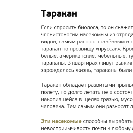
Таракан
Если спросить биолога, то он скажет
членистоногим насекомым из отряда
видов, самым распространённым в 
таракан по прозвищу «пруссак». Кро
белые, американские, мебельные, т
тараканы. В квартирах живут рыжие
зарождалась жизнь, тараканы были
Таракан обладает развитыми крыль
полёту, но долго летать не в состо
накопившейся в щелях грязью, мус
человека. Тем самым они разносят 
Эти насекомые
способны вырабатыв
невосприимчивость почти к любому я