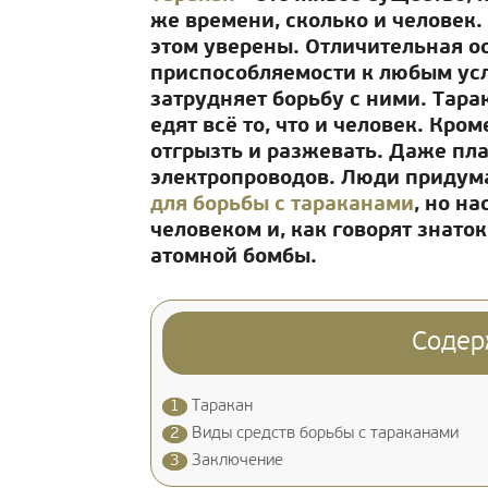
же времени, сколько и человек.
этом уверены. Отличительная о
приспособляемости к любым усл
затрудняет борьбу с ними. Тар
едят всё то, что и человек. Кром
отгрызть и разжевать. Даже п
электропроводов. Люди придум
для борьбы с тараканами
, но н
человеком и, как говорят знато
атомной бомбы.
Содер
1
Таракан
2
Виды средств борьбы с тараканами
3
Заключение