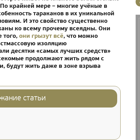
 По крайней мере – многие учёные в
собенность тараканов в их уникальной
овиям. И это свойство существенно
аканы ко всему прочему всеядны. Они
е того,
они грызут всё
, что можно
ластмассовую изоляцию
али десятки «самых лучших средств»
асекомые продолжают жить рядом с
ки, будут жить даже в зоне взрыва
жание статьи