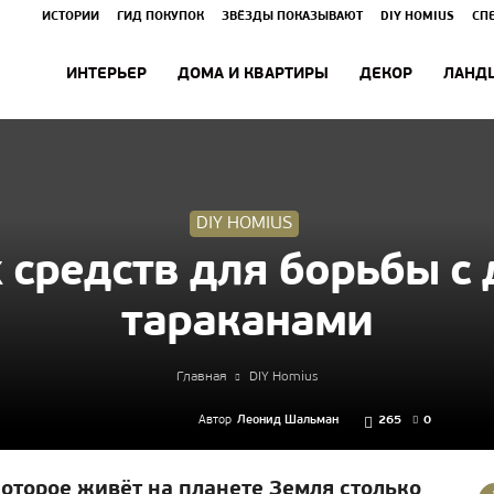
ИСТОРИИ
ГИД ПОКУПОК
ЗВЁЗДЫ ПОКАЗЫВАЮТ
DIY HOMIUS
СП
ИНТЕРЬЕР
ДОМА И КВАРТИРЫ
ДЕКОР
ЛАНД
DIY HOMIUS
 средств для борьбы 
тараканами
Главная
DIY Homius
Автор
Леонид Шальман
265
0
которое живёт на планете Земля столько