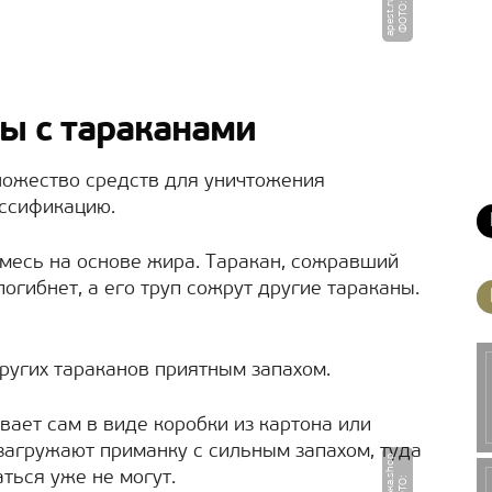
u
Ф
О
Т
О
:
a
p
e
s
t.
r
ы с тараканами
ножество средств для уничтожения
ассификацию.
смесь на основе жира. Таракан, сожравший
 погибнет, а его труп сожрут другие тараканы.
других тараканов приятным запахом.
вает сам в виде коробки из картона или
 загружают приманку с сильным запахом, туда
p
ться уже не могут.
Ф
О
Т
О
:
м
а
ш
е
н
ь
к
а.
s
h
o