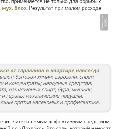
тво, применяется не только для борьбы с
 мух, блох
. Результат при малом расходе
m
Ф
О
Т
О
:
li
b
a
k
a.
c
o
ься от тараканов в квартире навсегда
:
кают; бытовая химия: аэрозоли, спреи,
и и концентраты; народные средства:
ота, нашатырный спирт, бура, мышьяк,
 и герань; механические ловушки,
льны против насекомых и профилактика.
тели считают самым эффективным средством
ный яд «Дохлокс». Это гель, который наносят