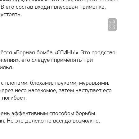
 В его состав входит вкусовая приманка,
устоять.
u
Ф
О
Т
О
:
d
o
x
l.
r
тся «Борная бомба «СГИНЬ!». Это средство
ения», его следует применять при
илья.
с клопами, блохами, пауками, муравьями,
ерез него насекомое, затем наступает его
 погибает.
чень эффективным способом борьбы
. Но это далеко не всегда возможно.