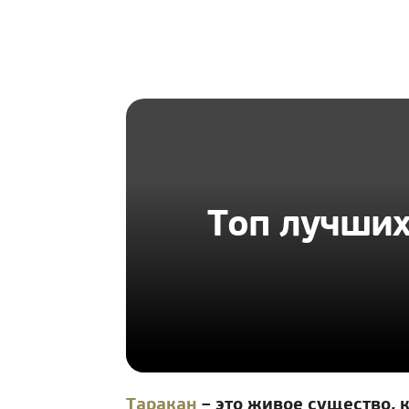
HOMIUS
Топ лучших
Таракан
– это живое существо, 