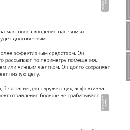
на массовое скопление насекомых.
будет долговечным.
более эффективным средством. Он
Его рассыпают по периметру помещения,
ем или яичным желтком. Он долго сохраняет
еет низкую цену.
о, безопасна для окружающих, эффективна.
фект отравления больше не срабатывает.
m
Ф
О
Т
О
:
li
b
a
k
a.
c
o