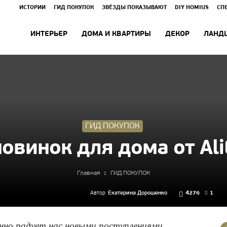
ИСТОРИИ
ГИД ПОКУПОК
ЗВЁЗДЫ ПОКАЗЫВАЮТ
DIY HOMIUS
СП
ИНТЕРЬЕР
ДОМА И КВАРТИРЫ
ДЕКОР
ЛАНД
ГИД ПОКУПОК
новинок для дома от Ali
Главная
ГИД ПОКУПОК
Автор
Екатерина Дорошенко
4276
1
янно радует нас новыми поступлениями