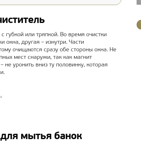
чиститель
 с губкой или тряпкой. Во время очистки
 окна, другая – изнутри. Части
тому очищаются сразу обе стороны окна. Не
пных мест снаружи, так как магнит
– не уронить вниз ту половинку, которая
и.
ы
 для мытья банок