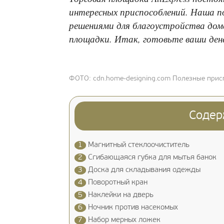
интересных приспособлений. Наша п
решениями для благоустройства дом
площадки. Итак, готовьте ваши ден
ФОТО: cdn.home-designing.com Полезные присп
Содер
1
Магнитный стеклоочиститель
2
Сгибающаяся губка для мытья банок
3
Доска для складывания одежды
4
Поворотный кран
5
Наклейки на дверь
6
Ночник против насекомых
7
Набор мерных ложек