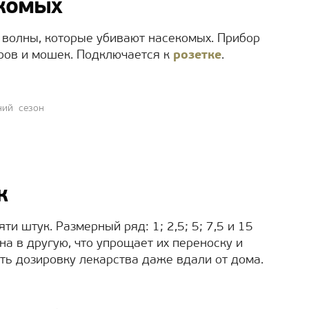
екомых
 волны, которые убивают насекомых. Прибор
ров и мошек. Подключается к
розетке
.
ний сезон
к
и штук. Размерный ряд: 1; 2,5; 5; 7,5 и 15
а в другую, что упрощает их переноску и
ать дозировку лекарства даже вдали от дома.