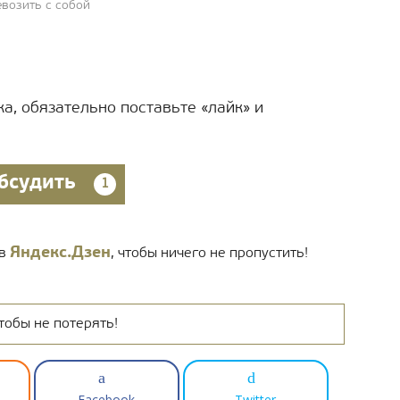
евозить с собой
а, обязательно поставьте «лайк» и
бсудить
1
Яндекс.Дзен
 в
, чтобы ничего не пропустить!
тобы не потерять!
Facebook
Twitter