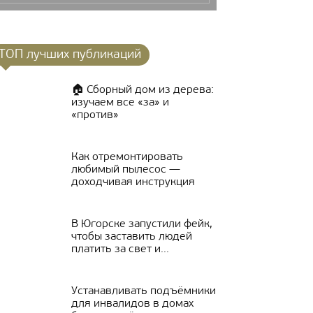
ТОП лучших публикаций
🏠 Сборный дом из дерева:
изучаем все «за» и
«против»
Как отремонтировать
любимый пылесос —
доходчивая инструкция
В Югорске запустили фейк,
чтобы заставить людей
платить за свет и...
Устанавливать подъёмники
для инвалидов в домах