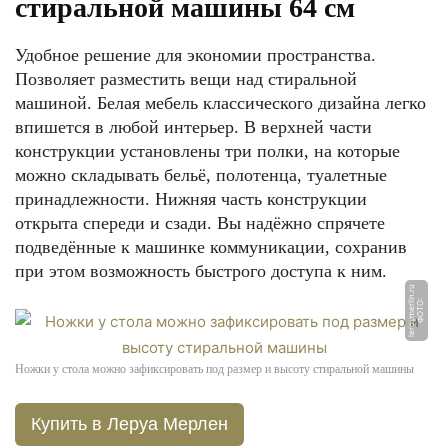
стиральной машины 64 см
Удобное решение для экономии пространства.
Позволяет разместить вещи над стиральной
машиной. Белая мебель классического дизайна легко
впишется в любой интерьер. В верхней части
конструкции установлены три полки, на которые
можно складывать бельё, полотенца, туалетные
принадлежности. Нижняя часть конструкции
открыта спереди и сзади. Вы надёжно спрячете
подведённые к машинке коммуникации, сохранив
при этом возможность быстрого доступа к ним.
u
Ф
О
Т
О:
l
e
r
o
y
m
e
rli
n.
r
Ножки у стола можно зафиксировать под размер и высоту стиральной машины
Купить в Леруа Мерлен