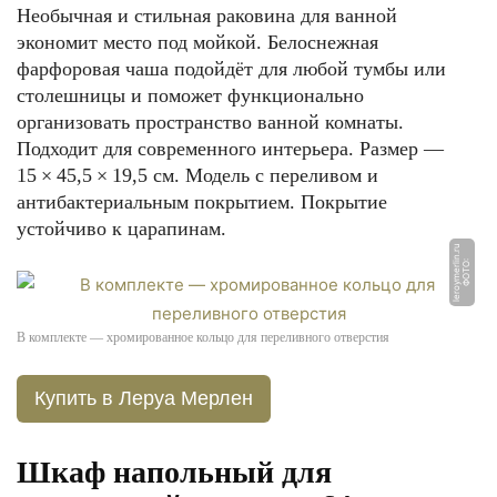
Необычная и стильная раковина для ванной
экономит место под мойкой. Белоснежная
фарфоровая чаша подойдёт для любой тумбы или
столешницы и поможет функционально
организовать пространство ванной комнаты.
Подходит для современного интерьера. Размер —
15 × 45,5 × 19,5 см. Модель с переливом и
антибактериальным покрытием. Покрытие
устойчиво к царапинам.
u
Ф
О
Т
О:
l
e
r
o
y
m
e
rli
n.
r
В комплекте — хромированное кольцо для переливного отверстия
Купить в Леруа Мерлен
Шкаф напольный для