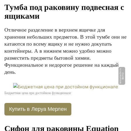
Тумба под раковину подвесная с
ящиками
Отличное разделение в верхнем ящичке для
хранения небольших предметов. В этой тумбе они не
катаются по всему ящику и не нужно докупать
контейнеры. А в нижнем можно удобно можно
разместить предметы бытовой химии.
Функциональное и недорогое решение на каждый
u
день.
Ф
О
Т
О:
l
e
r
o
y
m
e
rli
n.
r
Бюджетная цена при достойном функционале
Купить в Леруа Мерлен
Сифон для раковины Equation