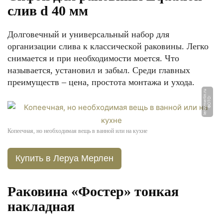
слив d 40 мм
Долговечный и универсальный набор для
организации слива к классической раковины. Легко
снимается и при необходимости моется. Что
называется, установил и забыл. Среди главных
преимуществ – цена, простота монтажа и ухода.
u
Ф
О
Т
О:
l
e
r
o
y
m
e
rli
n.
r
Копеечная, но необходимая вещь в ванной или на кухне
Купить в Леруа Мерлен
Раковина «Фостер» тонкая
накладная