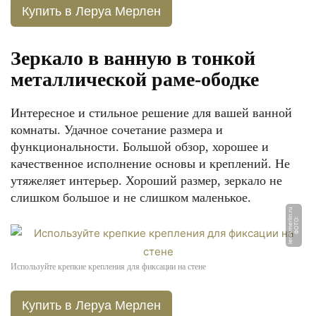
Купить в Леруа Мерлен
Зеркало в ванную в тонкой
металлической раме-ободке
Интересное и стильное решение для вашей ванной
комнаты. Удачное сочетание размера и
функциональности. Большой обзор, хорошее и
качественное исполнение основы и креплений. Не
утяжеляет интерьер. Хороший размер, зеркало не
слишком большое и не слишком маленькое.
u
Ф
О
Т
О:
l
e
r
o
y
m
e
rli
n.
r
Используйте крепкие крепления для фиксации на стене
Купить в Леруа Мерлен