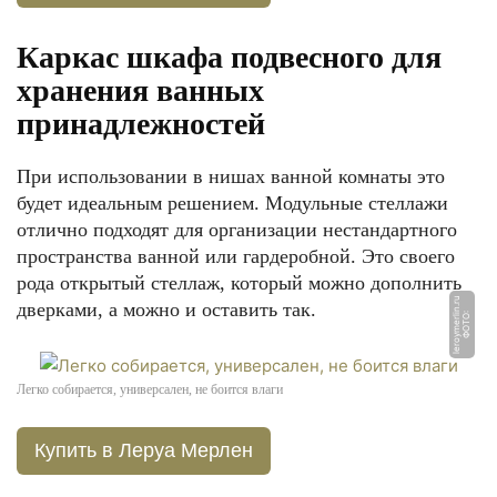
Каркас шкафа подвесного для
хранения ванных
принадлежностей
При использовании в нишах ванной комнаты это
будет идеальным решением. Модульные стеллажи
отлично подходят для организации нестандартного
пространства ванной или гардеробной. Это своего
рода открытый стеллаж, который можно дополнить
u
дверками, а можно и оставить так.
Ф
О
Т
О:
l
e
r
o
y
m
e
rli
n.
r
Легко собирается, универсален, не боится влаги
Купить в Леруа Мерлен