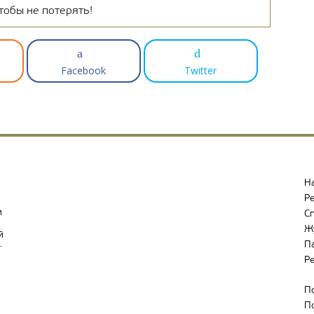
тобы не потерять!
Facebook
Twitter
Н
Р
и
С
Ж
й
П
-
Р
П
П