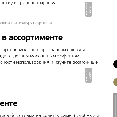
еноску и транспортировку.
u
Ф
О
Т
О
:
Fi
x
P
ri
c
e.
r
ющим температуру покрытием
в ассортименте
фортная модель с прозрачной союзкой.
адают лёгким массажным эффектом.
сности использования и изучите возможные
u
Ф
О
Т
О
:
Fi
x
P
ri
c
e.
r
менте
тись без отдыха на солнце. Самый удобный и