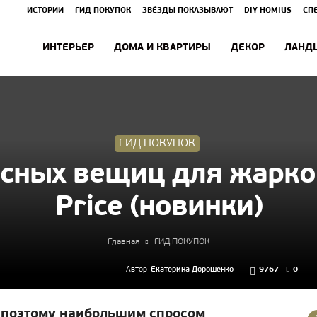
ИСТОРИИ
ГИД ПОКУПОК
ЗВЁЗДЫ ПОКАЗЫВАЮТ
DIY HOMIUS
СП
ИНТЕРЬЕР
ДОМА И КВАРТИРЫ
ДЕКОР
ЛАНД
ГИД ПОКУПОК
сных вещиц для жарког
Price (новинки)
Главная
ГИД ПОКУПОК
Автор
Екатерина Дорошенко
9767
0
о поэтому наибольшим спросом