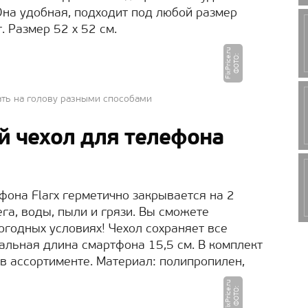
Она удобная, подходит под любой размер
. Размер 52 х 52 см.
u
Ф
О
Т
О
:
Fi
x
P
ri
c
e.
r
ть на голову разными способами
 чехол для телефона
она Flarx герметично закрывается на 2
га, воды, пыли и грязи. Вы сможете
огодных условиях! Чехол сохраняет все
альная длина смартфона 15,5 см. В комплект
 в ассортименте. Материал: полипропилен,
u
Ф
О
Т
О
:
Fi
x
P
ri
c
e.
r