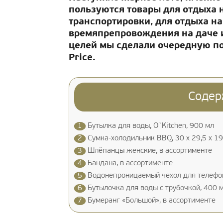
пользуются товары для отдыха 
транспортировки, для отдыха н
времяпрепровождения на даче и
целей мы сделали очередную по
Price.
Содер
1
Бутылка для воды, O`Kitchen, 900 мл
2
Сумка-холодильник BBQ, 30 х 29,5 х 19
3
Шлёпанцы женские, в ассортименте
4
Бандана, в ассортименте
5
Водонепроницаемый чехол для телефон
6
Бутылочка для воды с трубочкой, 400 м
7
Бумеранг «Большой», в ассортименте