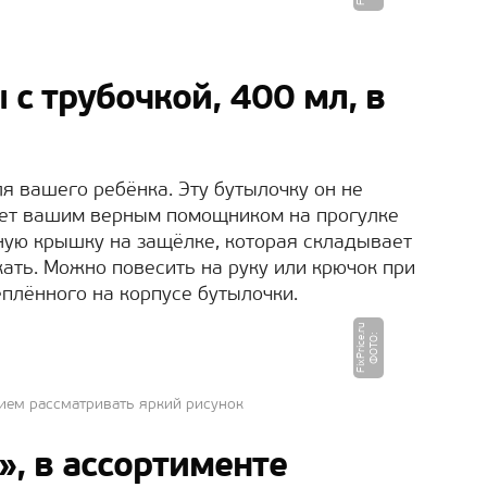
с трубочкой, 400 мл, в
я вашего ребёнка. Эту бутылочку он не
танет вашим верным помощником на прогулке
ную крышку на защёлке, которая складывает
кать. Можно повесить на руку или крючок при
плённого на корпусе бутылочки.
u
Ф
О
Т
О
:
Fi
x
P
ri
c
e.
r
нием рассматривать яркий рисунок
, в ассортименте