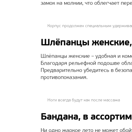
замок на молнии, что облегчает пер
Корпус продолжен специальным удержива
Шлёпанцы женские, 
Шлёпанцы женские – удобная и ком
Благодаря рельефной подошве обл
Предварительно убедитесь в безопа
противопоказания.
Ноги всегда будут как после массажа
Бандана, в ассорти
Ни одно жаркое лето не может обой