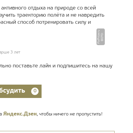
 активного отдыха на природе со всей
зучить траекторию полёта и не навредить
асный способ потренировать силу и
u
Ф
О
Т
О
:
Fi
x
P
ri
c
e.
r
арше 3 лет
ельно поставьте лайк и подпишитесь на нашу
бсудить
0
Яндекс.Дзен
 в
, чтобы ничего не пропустить!