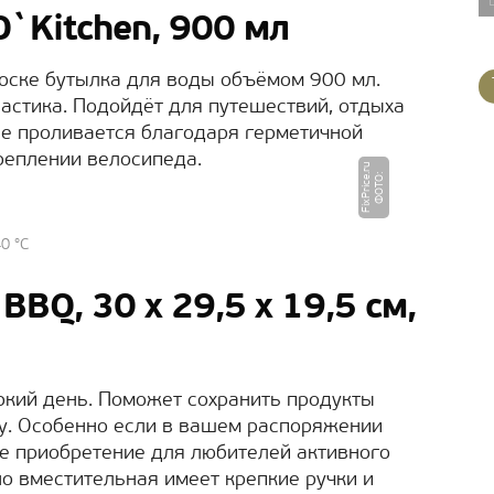
O`Kitchen, 900 мл
оске бутылка для воды объёмом 900 мл.
астика. Подойдёт для путешествий, отдыха
 не проливается благодаря герметичной
реплении велосипеда.
u
Ф
О
Т
О
:
Fi
x
P
ri
c
e.
r
0 °C
BQ, 30 х 29,5 х 19,5 см,
ркий день. Поможет сохранить продукты
. Особенно если в вашем распоряжении
е приобретение для любителей активного
но вместительная имеет крепкие ручки и