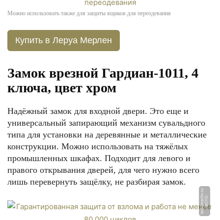
Можно использовать также для защиты ящиков для переодевания
Купить в Леруа Мерлен
Замок врезной Гардиан-1011, 4
ключа, цвет хром
Надёжный замок для входной двери. Это еще и
универсальный запирающий механизм сувальдного
типа для установки на деревянные и металлические
конструкции. Можно использовать на тяжёлых
промышленных шкафах. Подходит для левого и
правого открывания дверей, для чего нужно всего
лишь перевернуть защёлку, не разбирая замок.
u
Ф
О
Т
О:
l
e
r
o
y
m
e
rli
n.
r