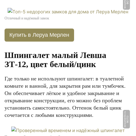
u
Ф
О
Т
О:
l
e
r
o
y
m
e
rli
n.
r
Отличный и надёжный замок
Купить в Леруа Мерлен
Шпингалет малый Левша
ЗТ-12, цвет белый/цинк
Где только не используют шпингалет: в туалетной
комнате и ванной, для закрытия рам или тумбочек.
Он обеспечивает лёгкое и удобное закрывание и
открывание конструкции, его можно без проблем
установить самостоятельно. Оттенок белый цинк
u
сочетается с любыми конструкциями.
Ф
О
Т
О:
l
e
r
o
y
m
e
rli
n.
r