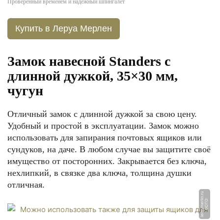
Проверенный временем и надёжный шпингалет
Купить в Леруа Мерлен
Замок навесной Standers с
длинной дужкой, 35×30 мм,
чугун
Отличный замок с длинной дужкой за свою цену.
Удобный и простой в эксплуатации. Замок можно
использовать для запирания почтовых ящиков или
сундуков, на даче. В любом случае вы защитите своё
имущество от посторонних. Закрывается без ключа,
нехлипкий, в связке два ключа, толщина душки
отличная.
u
Ф
О
Т
О:
l
e
r
o
y
m
e
rli
n.
r