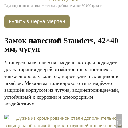
Гарантированная защита от взлома и работа не менее 80 000 циклов
Купить в Леруа Мерлен
Замок навесной Standers, 42×40
мм, чугун
Универсальная навесная модель, которая подойдёт
для запирания дверей хозяйственных построек, а
также дворовых калиток, ворот, уличных ящиков и
шкафов. Механизм цилиндрового типа надёжно
защищён корпусом из чугуна, водонепроницаемый,
устойчивый к коррозии и атмосферным
воздействиям.
u
Ф
О
Т
О:
l
e
r
o
y
m
e
rli
n.
r