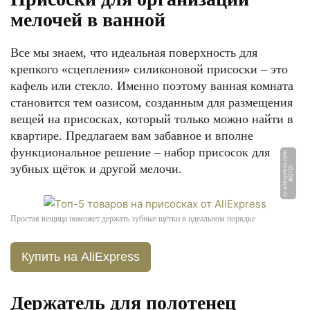
мелочей в ванной
Все мы знаем, что идеальная поверхность для
крепкого «сцепления» силиконовой присоски – это
кафель или стекло. Именно поэтому ванная комната
становится тем оазисом, созданным для размещения
вещей на присосках, который только можно найти в
квартире. Предлагаем вам забавное и вполне
функциональное решение – набор присосок для
m
зубных щёток и другой мелочи.
Ф
О
Т
О:
r
u.
ali
e
x
p
r
e
s
s.
c
o
Простая вещица поможет держать зубные щётки в идеальном порядке
Купить на AliExpress
Держатель для полотенец