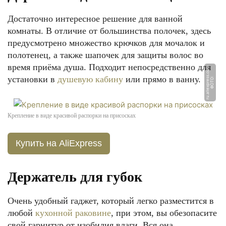
Достаточно интересное решение для ванной
комнаты. В отличие от большинства полочек, здесь
предусмотрено множество крючков для мочалок и
полотенец, а также шапочек для защиты волос во
время приёма душа. Подходит непосредственно для
m
установки в
душевую кабину
или прямо в ванну.
Ф
О
Т
О:
r
u.
ali
e
x
p
r
e
s
s.
c
o
Крепление в виде красивой распорки на присосках
Купить на AliExpress
Держатель для губок
Очень удобный гаджет, который легко разместится в
любой
кухонной раковине
, при этом, вы обезопасите
свой гарнитур от изобилия влаги. Вся она