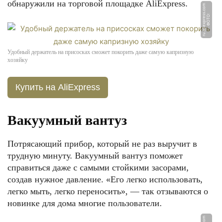
обнаружили на торговой площадке AliExpress.
m
Ф
О
Т
О:
r
u.
ali
e
x
p
r
e
s
s.
c
o
Удобный держатель на присосках сможет покорить даже самую капризную
хозяйку
Купить на AliExpress
Вакуумный вантуз
Потрясающий прибор, который не раз выручит в
трудную минуту. Вакуумный вантуз поможет
справиться даже с самыми стойкими засорами,
создав нужное давление. «Его легко использовать,
легко мыть, легко переносить», — так отзываются о
новинке для дома многие пользователи.