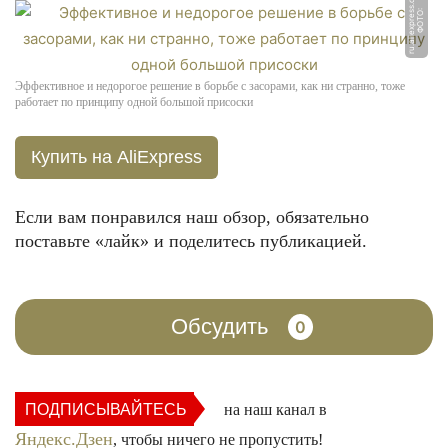
m
Ф
О
Т
О:
r
u.
ali
e
x
p
r
e
s
s.
c
o
Эффективное и недорогое решение в борьбе с засорами, как ни странно, тоже
работает по принципу одной большой присоски
Купить на AliExpress
Если вам понравился наш обзор, обязательно
поставьте «лайк» и поделитесь публикацией.
Обсудить
0
ПОДПИСЫВАЙТЕСЬ
на наш канал в
Яндекс.Дзен
, чтобы ничего не пропустить!