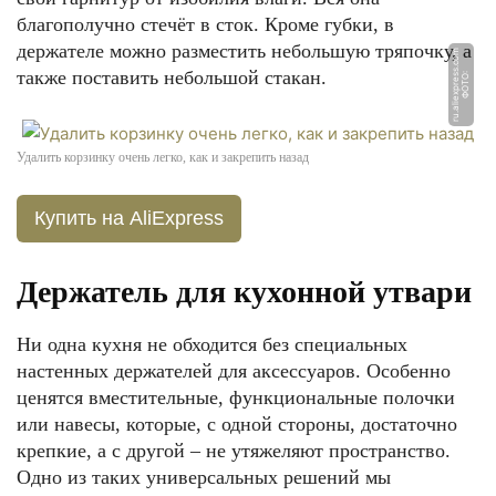
благополучно стечёт в сток. Кроме губки, в
держателе можно разместить небольшую тряпочку, а
m
также поставить небольшой стакан.
Ф
О
Т
О:
r
u.
ali
e
x
p
r
e
s
s.
c
o
Удалить корзинку очень легко, как и закрепить назад
Купить на AliExpress
Держатель для кухонной утвари
Ни одна кухня не обходится без специальных
настенных держателей для аксессуаров. Особенно
ценятся вместительные, функциональные полочки
или навесы, которые, с одной стороны, достаточно
крепкие, а с другой – не утяжеляют пространство.
Одно из таких универсальных решений мы