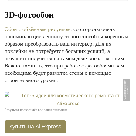
3D-фотообои
Обои с объёмным рисунком
, со стороны очень
напоминающие лепнину, точно способны коренным
образом преобразовать ваш интерьер. Для их
поклейки не потребуется больших усилий, а
результат получится на самом деле впечатляющим.
Важно помнить, что при работе с фотообоями вам
необходима будет разметка стены с помощью
строительного уровня.
m
Ф
О
Т
О:
r
u.
ali
e
x
p
r
e
s
s.
c
o
Результат превзойдёт все ваши ожидания
Купить на AliExpress