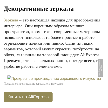
Декоративные зеркала
Зеркала
– это настоящая находка для преображения
интерьера. Они коренным образом меняют
пространство, кроме того, современные материалы
позволяют использовать более простые в работе
отражающие плёнки или панно. Один из таких
вариантов, который может скрасить потёртости на
обоях, мы нашли на торговой площадке AliExpress.
Преимущество зеркальных панно, прежде всего, в
m
удобстве работы с элементами.
Ф
О
Т
О:
r
u.
ali
e
x
p
r
e
s
s.
c
o
Прекрасное произведение зеркального искусства
Купить на AliExpress