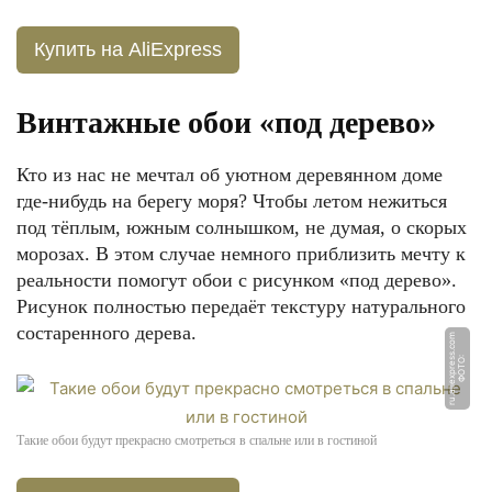
Купить на AliExpress
Винтажные обои «под дерево»
Кто из нас не мечтал об уютном деревянном доме
где-нибудь на берегу моря? Чтобы летом нежиться
под тёплым, южным солнышком, не думая, о скорых
морозах. В этом случае немного приблизить мечту к
реальности помогут обои с рисунком «под дерево».
Рисунок полностью передаёт текстуру натурального
состаренного дерева.
m
Ф
О
Т
О:
r
u.
ali
e
x
p
r
e
s
s.
c
o
Такие обои будут прекрасно смотреться в спальне или в гостиной