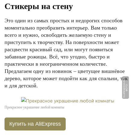
Стикеры на стену
Это один из самых простых и недорогих способов
моментально преобразить интерьер. Вам только
всего и нужно, освободить желаемую стену и
приступить к творчеству. На поверхности может
расцвести красивый сад, или могут появиться
забавные рожицы. Всё, что угодно, быстро и
практически в неограниченном количестве.
Предлагаем одну из новинок – цветущее вишнёвое
дерево, которое может подойти как для спальни, так
m
и для детской.
Ф
О
Т
О:
r
u.
ali
e
x
p
r
e
s
s.
c
o
Прекрасное украшение любой комнаты
Купить на AliExpress