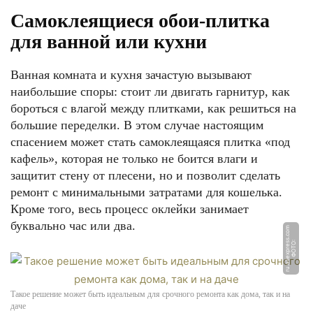
Самоклеящиеся обои-плитка
для ванной или кухни
Ванная комната и кухня зачастую вызывают
наибольшие споры: стоит ли двигать гарнитур, как
бороться с влагой между плитками, как решиться на
большие переделки. В этом случае настоящим
спасением может стать самоклеящаяся плитка «под
кафель», которая не только не боится влаги и
защитит стену от плесени, но и позволит сделать
ремонт с минимальными затратами для кошелька.
Кроме того, весь процесс оклейки занимает
буквально час или два.
m
Ф
О
Т
О:
r
u.
ali
e
x
p
r
e
s
s.
c
o
Такое решение может быть идеальным для срочного ремонта как дома, так и на
даче