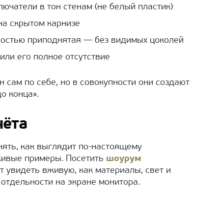
ючатели в тон стенам (не белый пластик)
на скрытом карнизе
ностью приподнятая — без видимых цоколей
или его полное отсутствие
 сам по себе, но в совокупности они создают
о конца».
чёта
ять, как выглядит по-настоящему
живые примеры. Посетить
шоурум
 увидеть вживую, как материалы, свет и
 отдельности на экране монитора.