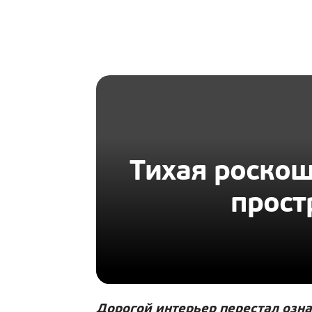
HOMIUS
Тихая роскош
прост
Дорогой интерьер перестал озна