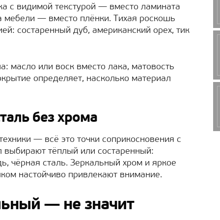
ка с видимой текстурой — вместо ламината
а мебели — вместо плёнки. Тихая роскошь
ей: состаренный дуб, американский орех, тик
: масло или воск вместо лака, матовость
окрытие определяет, насколько материал
сталь без хрома
техники — всё это точки соприкосновения с
л выбирают тёплый или состаренный:
ь, чёрная сталь. Зеркальный хром и яркое
шком настойчиво привлекают внимание.
льный — не значит