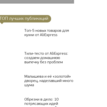
ТОП лучших публикаций
Топ-5 новых товаров для
кухни от AliExpress
Тили-тесто от АliExpress:
создаем домашнюю
выпечку без проблем
Малышева и её «золотой»
дворец, наделавший много
шума
Обрезки в дело: 10
потрясающих идей