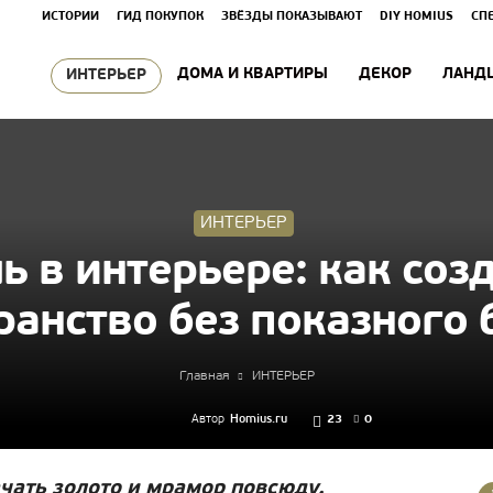
ИСТОРИИ
ГИД ПОКУПОК
ЗВЁЗДЫ ПОКАЗЫВАЮТ
DIY HOMIUS
СП
ДОМА И КВАРТИРЫ
ДЕКОР
ЛАНД
ИНТЕРЬЕР
ИНТЕРЬЕР
ь в интерьере: как созд
ранство без показного 
Главная
ИНТЕРЬЕР
Автор
Homius.ru
23
0
чать золото и мрамор повсюду.