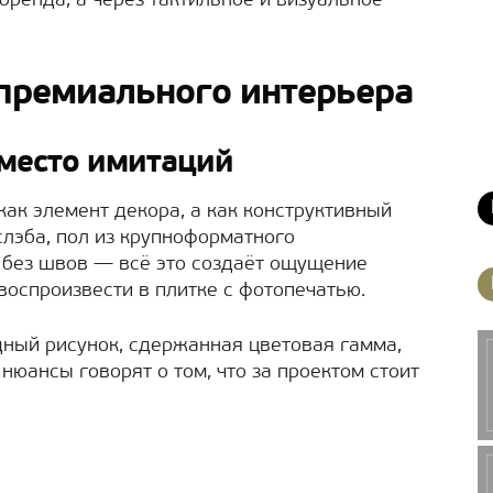
бренда, а через тактильное и визуальное
премиального интерьера
место имитаций
как элемент декора, а как конструктивный
слэба, пол из крупноформатного
й без швов — всё это создаёт ощущение
воспроизвести в плитке с фотопечатью.
дный рисунок, сдержанная цветовая гамма,
юансы говорят о том, что за проектом стоит