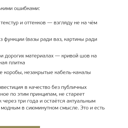
ькими ошибками:
екстур и оттенков — взгляду не на чём
 функции (вазы ради ваз, картины ради
ри дорогих материалах — кривой шов на
ная плитка
е коробы, незакрытые кабель-каналы
нвестиция в качество без публичных
ное по этим принципам, не стареет
к через три года и остаётся актуальным
о модным в сиюминутном смысле. Это и есть