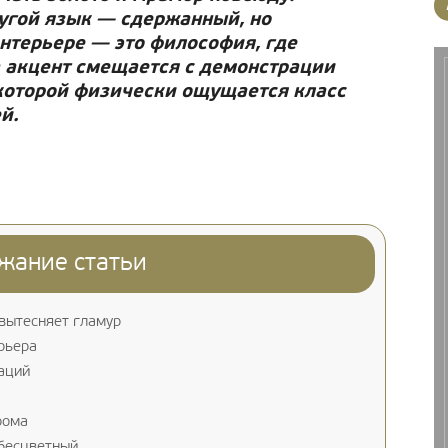
угой язык — сдержанный, но
нтерьере — это философия, где
 а акцент смещается с демонстрации
 которой физически ощущается класс
й.
жание статьи
 вытесняет гламур
рьера
аций
рома
 бесцветный