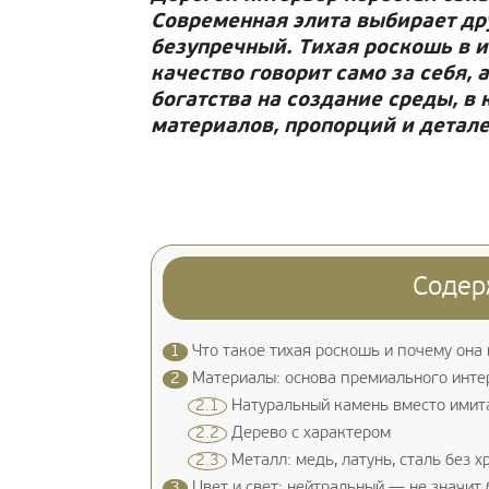
Современная элита выбирает др
безупречный. Тихая роскошь в и
качество говорит само за себя,
богатства на создание среды, в
материалов, пропорций и детале
Содер
1
Что такое тихая роскошь и почему она
2
Материалы: основа премиального инте
2.1
Натуральный камень вместо имит
2.2
Дерево с характером
2.3
Металл: медь, латунь, сталь без х
3
Цвет и свет: нейтральный — не значит