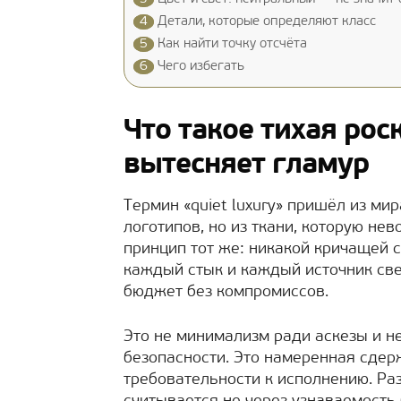
4
Детали, которые определяют класс
5
Как найти точку отсчёта
6
Чего избегать
Что такое тихая рос
вытесняет гламур
Термин «quiet luxury» пришёл из ми
логотипов, но из ткани, которую нев
принцип тот же: никакой кричащей с
каждый стык и каждый источник св
бюджет без компромиссов.
Это не минимализм ради аскезы и н
безопасности. Это намеренная сде
требовательности к исполнению. Р