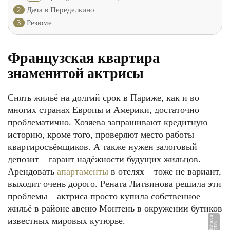
2
Дача в Переделкино
3
Резюме
Французская квартира
знаменитой актрисы
Снять жильё на долгий срок в Париже, как и во
многих странах Европы и Америки, достаточно
проблематично. Хозяева запрашивают кредитную
историю, кроме того, проверяют место работы
квартиросъёмщиков. А также нужен залоговый
депозит – гарант надёжности будущих жильцов.
Арендовать
апартаменты
в отелях – тоже не вариант,
выходит очень дорого. Рената Литвинова решила эти
проблемы – актриса просто купила собственное
жильё в районе авеню Монтень в окружении бутиков
a
известных мировых кутюрье.
Ф
О
Т
О:
ki
n
o
a
fi
s
h
a.
u