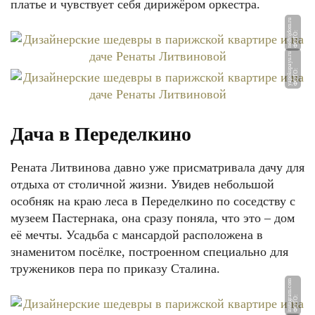
платье и чувствует себя дирижёром оркестра.
u
Ф
О
Т
О:
n
e
d
vij
d
o
m.
r
u
Ф
О
Т
О:
y
a
p
o
k
u
p
a
y
u.
r
Дача в Переделкино
Рената Литвинова давно уже присматривала дачу для
отдыха от столичной жизни. Увидев небольшой
особняк на краю леса в Переделкино по соседству с
музеем Пастернака, она сразу поняла, что это – дом
её мечты. Усадьба с мансардой расположена в
знаменитом посёлке, построенном специально для
тружеников пера по приказу Сталина.
m
Ф
О
Т
О:
i
n
st
a
g
r
a
m.
c
o