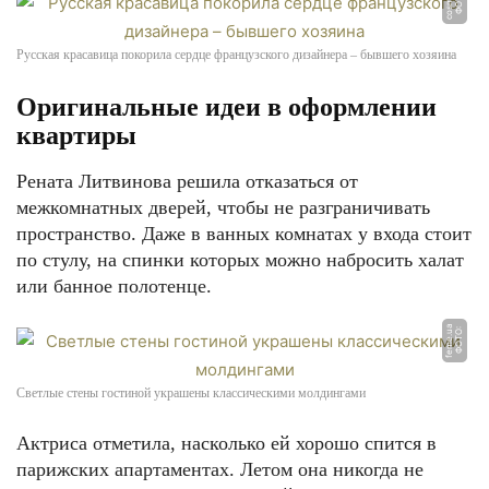
u
Ф
О
Т
О:
c
o
s
m
o.
r
Русская красавица покорила сердце французского дизайнера – бывшего хозяина
Оригинальные идеи в оформлении
квартиры
Рената Литвинова решила отказаться от
межкомнатных дверей, чтобы не разграничивать
пространство. Даже в ванных комнатах у входа стоит
по стулу, на спинки которых можно набросить халат
или банное полотенце.
a
Ф
О
Т
О:
f
e
m
e.
u
Светлые стены гостиной украшены классическими молдингами
Актриса отметила, насколько ей хорошо спится в
парижских апартаментах. Летом она никогда не