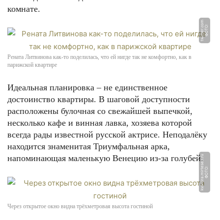
комнате.
m
Ф
О
Т
О:
t
wi
t
t
e
r.
c
o
Рената Литвинова как-то поделилась, что ей нигде так не комфортно, как в
парижской квартире
Идеальная планировка – не единственное
достоинство квартиры. В шаговой доступности
расположены булочная со свежайшей выпечкой,
несколько кафе и винная лавка, хозяева которой
всегда рады известной русской актрисе. Неподалёку
находится знаменитая Триумфальная арка,
напоминающая маленькую Венецию из-за голубей.
u
Ф
О
Т
О:
k
v
a
r
ti
r
a.
mi
r
t
e
s
e
n.
r
Через открытое окно видна трёхметровая высота гостиной