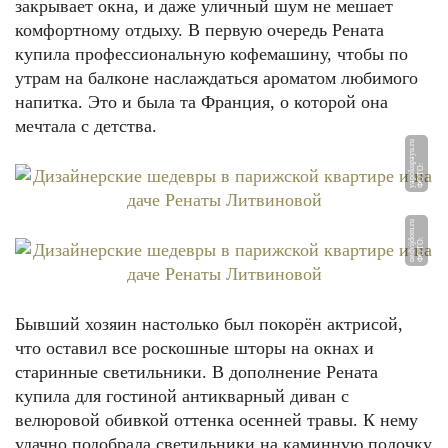
закрывает окна, и даже уличный шум не мешает
комфортному отдыху. В первую очередь Рената
купила профессиональную кофемашину, чтобы по
утрам на балконе наслаждаться ароматом любимого
напитка. Это и была та Франция, о которой она
мечтала с детства.
u
Ф
О
Т
О:
y
a
p
o
k
u
p
a
y
u.
r
u
Ф
О
Т
О:
n
e
d
vij
d
o
m.
r
Бывший хозяин настолько был покорён актрисой,
что оставил все роскошные шторы на окнах и
старинные светильники. В дополнение Рената
купила для гостиной антикварный диван с
велюровой обивкой оттенка осенней травы. К нему
удачно подобрала светильники на каминную полочку