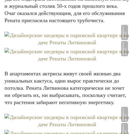
и журнальный столик 50-х годов прошлого века.
Очаг оказался действующим, для его обслуживания
Рената пригласила настоящего трубочиста.
u
Ф
О
Т
О:
n
e
d
vij
d
o
m.
r
u
Ф
О
Т
О:
n
e
d
vij
d
o
m.
r
В апартаментах актрисы живут своей жизнью два
уникальных кактуса, один вырос практически до
потолка. Рената Литвинова категорически не хочет
ни обрезать их, ни выбрасывать, поскольку считает,
что растения забирают негативную энергетику.
u
Ф
О
Т
О:
n
e
d
vij
d
o
m.
r
u
Ф
О
Т
О:
n
e
d
vij
d
o
m.
r