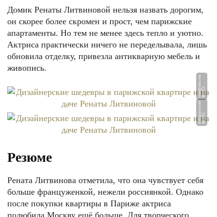
Домик Ренаты Литвиновой нельзя назвать дорогим,
он скорее более скромен и прост, чем парижские
апартаменты. Но тем не менее здесь тепло и уютно.
Актриса практически ничего не переделывала, лишь
обновила отделку, привезла антикварную мебель и
живопись.
m
Ф
О
Т
О:
i
n
st
a
g
r
a
m.
c
o
m
Ф
О
Т
О:
i
n
st
a
g
r
a
m.
c
o
Резюме
Рената Литвинова отметила, что она чувствует себя
больше француженкой, нежели россиянкой. Однако
после покупки квартиры в Париже актриса
полюбила Москву ещё больше. Для творческого