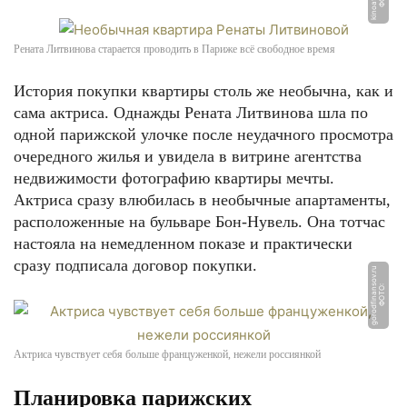
Рената Литвинова старается проводить в Париже всё свободное время
История покупки квартиры столь же необычна, как и
сама актриса. Однажды Рената Литвинова шла по
одной парижской улочке после неудачного просмотра
очередного жилья и увидела в витрине агентства
недвижимости фотографию квартиры мечты.
Актриса сразу влюбилась в необычные апартаменты,
расположенные на бульваре Бон-Нувель. Она тотчас
настояла на немедленном показе и практически
сразу подписала договор покупки.
u
Ф
О
Т
О:
g
o
r
o
d
fi
n
a
n
s
o
v.
r
Актриса чувствует себя больше француженкой, нежели россиянкой
Планировка парижских