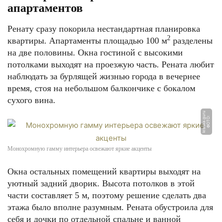
апартаментов
Ренату сразу покорила нестандартная планировка
2
квартиры. Апартаменты площадью 100 м
разделены
на две половины. Окна гостиной с высокими
потолками выходят на проезжую часть. Рената любит
наблюдать за бурлящей жизнью города в вечернее
время, стоя на небольшом балкончике с бокалом
сухого вина.
u
Ф
О
Т
О:
k
r
a
s
k
a.
g
u
r
Монохромную гамму интерьера освежают яркие акценты
Окна остальных помещений квартиры выходят на
уютный задний дворик. Высота потолков в этой
части составляет 5 м, поэтому решение сделать два
этажа было вполне разумным. Рената обустроила для
себя и дочки по отдельной спальне и ванной