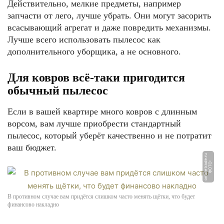
Действительно, мелкие предметы, например
запчасти от лего, лучше убрать. Они могут засорить
всасывающий агрегат и даже повредить механизмы.
Лучше всего использовать пылесос как
дополнительного уборщика, а не основного.
Для ковров всё-таки пригодится
обычный пылесос
Если в вашей квартире много ковров с длинным
ворсом, вам лучше приобрести стандартный
пылесос, который уберёт качественно и не потратит
ваш бюджет.
u
Ф
О
Т
О:
o
nli
n
e
t
r
a
d
e.
r
В противном случае вам придётся слишком часто менять щётки, что будет
финансово накладно