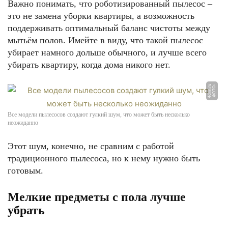
Важно понимать, что роботизированный пылесос –
это не замена уборки квартиры, а возможность
поддерживать оптимальный баланс чистоты между
мытьём полов. Имейте в виду, что такой пылесос
убирает намного дольше обычного, и лучше всего
убирать квартиру, когда дома никого нет.
u
Ф
О
Т
О:
4
di
m.
r
Все модели пылесосов создают гулкий шум, что может быть несколько
неожиданно
Этот шум, конечно, не сравним с работой
традиционного пылесоса, но к нему нужно быть
готовым.
Мелкие предметы с пола лучше
убрать