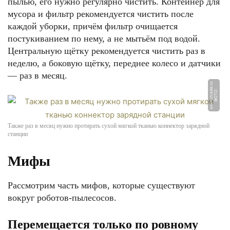
пылью, его нужно регулярно чистить. Контейнер для
мусора и фильтр рекомендуется чистить после
каждой уборки, причём фильтр очищается
постукиванием по нему, а не мытьём под водой.
Центральную щётку рекомендуется чистить раз в
неделю, а боковую щётку, переднее колесо и датчики
— раз в месяц.
u
Ф
О
Т
О:
o
nli
n
e
t
r
a
d
e.
r
Также раз в месяц нужно протирать сухой мягкой тканью коннектор зарядной
станции
Мифы
Рассмотрим часть мифов, которые существуют
вокруг роботов-пылесосов.
Перемещается только по ровному