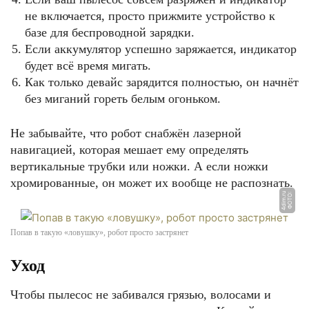
не включается, просто прижмите устройство к
базе для беспроводной зарядки.
Если аккумулятор успешно заряжается, индикатор
будет всё время мигать.
Как только девайс зарядится полностью, он начнёт
без миганий гореть белым огоньком.
Не забывайте, что робот снабжён лазерной
навигацией, которая мешает ему определять
вертикальные трубки или ножки. А если ножки
хромированные, он может их вообще не распознать.
u
Ф
О
Т
О:
4
di
m.
r
Попав в такую «ловушку», робот просто застрянет
Уход
Чтобы пылесос не забивался грязью, волосами и