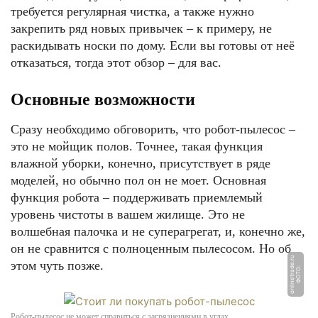
требуется регулярная чистка, а также нужно
закрепить ряд новых привычек – к примеру, не
раскидывать носки по дому. Если вы готовы от неё
отказаться, тогда этот обзор – для вас.
Основные возможности
Сразу необходимо обговорить, что робот-пылесос –
это не мойщик полов. Точнее, такая функция
влажной уборки, конечно, присутствует в ряде
моделей, но обычно пол он не моет. Основная
функция робота – поддерживать приемлемый
уровень чистоты в вашем жилище. Это не
волшебная палочка и не суперагрегат, и, конечно же,
он не сравнится с полноценным пылесосом. Но об
u
этом чуть позже.
Ф
О
Т
О:
o
nli
n
e
t
r
a
d
e.
r
Робот-пылесос не может справиться с загрязнениями в углах