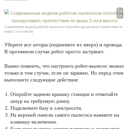
u
Ф
О
Т
О:
y
a
rll
o.
r
Современные модели роботов-пылесосов способны преодолевать препятствия не
выше 2 см в высоту
Уберите все шторы (поднимите их вверх) и провода.
В противном случае робот просто застрянет.
Важно помнить, что настроить робот-вылесос можно
только в том случае, если он заряжен. Но перед этим
выполните следующие действия:
Откройте заднюю крышку станции и отмотайте
шнур на требуемую длину.
Подключите базу к электросети.
На верхней панели самого пылесоса нажмите на
клавишу включения.
Если ваш пылесос совсем разряжен и индикатор