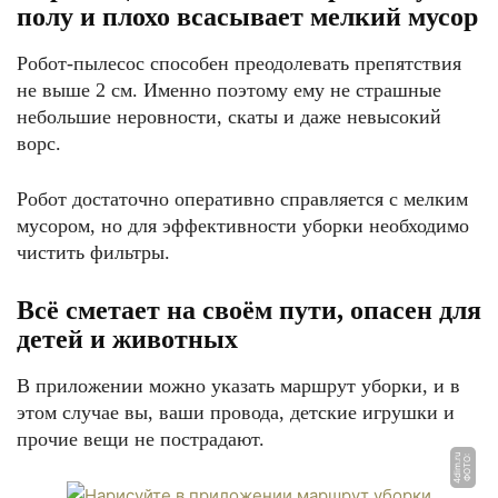
полу и плохо всасывает мелкий мусор
Робот-пылесос способен преодолевать препятствия
не выше 2 см. Именно поэтому ему не страшные
небольшие неровности, скаты и даже невысокий
ворс.
Робот достаточно оперативно справляется с мелким
мусором, но для эффективности уборки необходимо
чистить фильтры.
Всё сметает на своём пути, опасен для
детей и животных
В приложении можно указать маршрут уборки, и в
этом случае вы, ваши провода, детские игрушки и
прочие вещи не пострадают.
u
Ф
О
Т
О:
4
di
m.
r