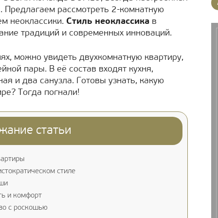
е. Предлагаем рассмотреть 2-комнатную
ем неоклассики.
Стиль неоклассика
в
ание традиций и современных инноваций.
ях, можно увидеть двухкомнатную квартиру,
ной пары. В её состав входят кухня,
ная и два санузла. Готовы узнать, какую
ре? Тогда погнали!
жание статьи
вартиры
истократическом стиле
оши
ть и комфорт
во с роскошью