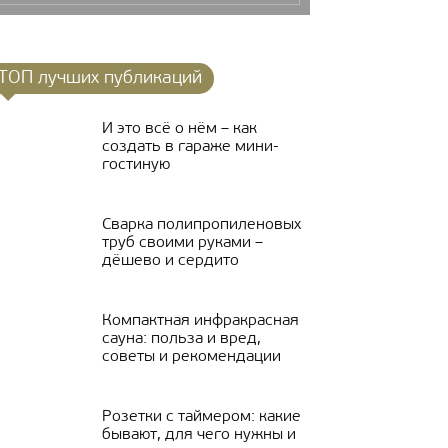
ТОП лучших публикаций
И это всё о нём – как
создать в гараже мини-
гостиную
Сварка полипропиленовых
труб своими руками –
дёшево и сердито
Компактная инфракрасная
сауна: польза и вред,
советы и рекомендации
Розетки с таймером: какие
бывают, для чего нужны и