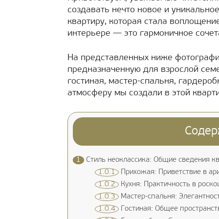
создавать нечто новое и уникально
квартиру, которая стала воплощени
интерьере — это гармоничное сочет
На представленных ниже фотографи
предназначенную для взрослой семей
гостиная, мастер-спальня, гардероб
атмосферу мы создали в этой кварти
Содер
1
Стиль неоклассика: Общие сведения к
1.0.1
Прихожая: Приветствие в ар
1.0.2
Кухня: Практичность в роск
1.0.3
Мастер-спальня: Элегантнос
1.0.4
Гостиная: Общее пространст