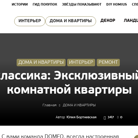
ИСТОРИИ
ГИД ПОКУПОК
ЗВЁЗДЫ ПОКАЗЫВАЮТ
DIY HOMIUS
СП
ДЕКОР
ЛАНД
ИНТЕРЬЕР
ДОМА И КВАРТИРЫ
ДОМА И КВАРТИРЫ
ИНТЕРЬЕР
РЕМОНТ
классика: Эксклюзивный
комнатной квартиры
Главная
ДОМА И КВАРТИРЫ
Автор
Юлия Бортневская
347
0
! С вами команда DOMEO, всегда настроенная