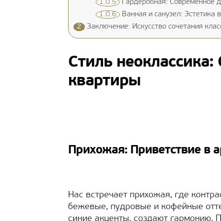
1.0.5
Гардеробная: Современное 
1.0.6
Ванная и санузел: Эстетика 
2
Заключение: Искусство сочетания клас
Стиль неоклассика:
квартиры
Прихожая: Приветствие в 
Нас встречает прихожая, где контра
бежевые, пудровые и кофейные отт
синие акценты, создают гармонию. П