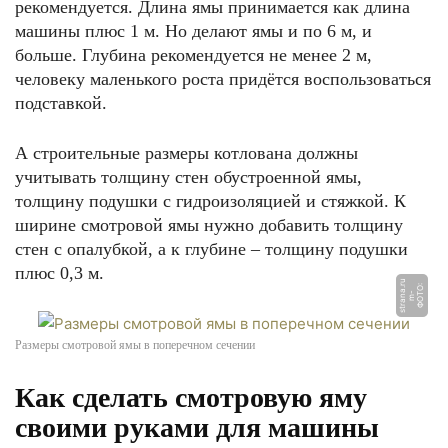
рекомендуется. Длина ямы принимается как длина
машины плюс 1 м. Но делают ямы и по 6 м, и
больше. Глубина рекомендуется не менее 2 м,
человеку маленького роста придётся воспользоваться
подставкой.
А строительные размеры котлована должны
учитывать толщину стен обустроенной ямы,
толщину подушки с гидроизоляцией и стяжкой. К
ширине смотровой ямы нужно добавить толщину
стен с опалубкой, а к глубине – толщину подушки
плюс 0,3 м.
u
Ф
О
О:
m
s
t
r
a
n
a.
r
Т
-
Размеры смотровой ямы в поперечном сечении
Как сделать смотровую яму
своими руками для машины