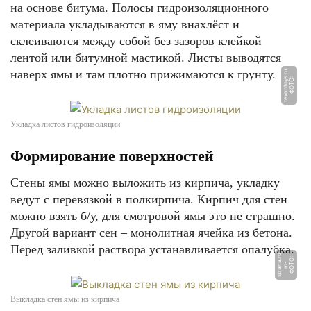
на основе битума. Полосы гидроизоляционного
материала укладываются в яму внахлёст и
склеиваются между собой без зазоров клейкой
лентой или битумной мастикой. Листы выводятся
наверх ямы и там плотно прижимаются к грунту.
u
Ф
О
Т
О:
t
e
x
n
o
t
o
y
s.
r
Укладка листов гидроизоляции
Формирование поверхностей
Стены ямы можно выложить из кирпича, укладку
ведут с перевязкой в полкирпича. Кирпич для стен
можно взять б/у, для смотровой ямы это не страшно.
Другой вариант сен – монолитная ячейка из бетона.
Перед заливкой раствора устанавливается опалубка.
u
Ф
О
О:
m
s
t
r
a
n
a.
r
Т
-
Выкладка стен ямы из кирпича