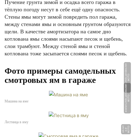
Пучение грунта зимой и осадка всего гаража в
тёплую погоду несут в себе ещё одну опасность.
Стены ямы могут зимой повредить пол гаража,
между стенами ямы и основным грунтом образуются
щели. В качестве амортизатора на самое дно
котлована ямы слоями насыпают песок и щебень,
слои трамбуют. Между стеной ямы и стеной
котлована тоже засыпается слоями песок и щебень.
t
Фото примеры самодельных
Ф
О
Т
О:
a
v
a
t
a
r
s.
m
d
s.
y
a
n
d
e
x.
n
e
смотровых ям в гараже
t
Ф
О
Т
О:
a
v
a
t
a
r
s.
m
d
s.
y
a
n
d
e
x.
n
e
Машина на яме
Лестница в яму
Ф
О
Т
О:
a.
d
c
d.
n
t
-
e