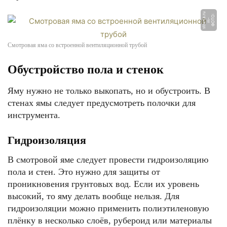
u
Ф
О
О:
m
s
t
r
a
n
a.
r
Т
-
Смотровая яма со встроенной вентиляционной трубой
Обустройство пола и стенок
Яму нужно не только выкопать, но и обустроить. В
стенах ямы следует предусмотреть полочки для
инструмента.
Гидроизоляция
В смотровой яме следует провести гидроизоляцию
пола и стен. Это нужно для защиты от
проникновения грунтовых вод. Если их уровень
высокий, то яму делать вообще нельзя. Для
гидроизоляции можно применить полиэтиленовую
плёнку в несколько слоёв, рубероид или материалы