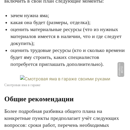
включить в свой план следующие моменты:
зачем нужна яма;
какая она будет (размеры, отделка);
оценить материальные ресурсы (что из нужных
материалов имеется в наличии, что и где следует
докупить);
оценить трудовые ресурсы (кто и сколько времени
будет яму строить, каких специалистов
потребуется приглашать дополнительно).
u
Ф
О
Т
О:
s
t
r
o
y
d
a
y.
r
Смотровая яма в гараже
Общие рекомендации
Более подробная разбивка общего плана на
конкретные пункты предполагает учёт следующих
вопросов: сроки работ, перечень необходимых