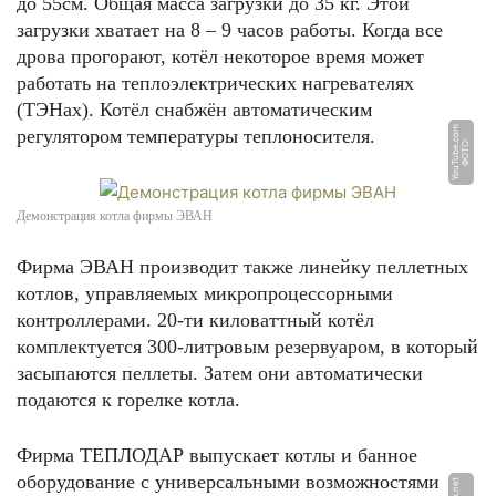
до 55см. Общая масса загрузки до 35 кг. Этой
загрузки хватает на 8 – 9 часов работы. Когда все
дрова прогорают, котёл некоторое время может
работать на теплоэлектрических нагревателях
(ТЭНах). Котёл снабжён автоматическим
m
регулятором температуры теплоносителя.
Ф
О
Т
О:
Y
o
u
T
u
b
e.
c
o
Демонстрация котла фирмы ЭВАН
Фирма ЭВАН производит также линейку пеллетных
котлов, управляемых микропроцессорными
контроллерами. 20-ти киловаттный котёл
комплектуется 300-литровым резервуаром, в который
засыпаются пеллеты. Затем они автоматически
подаются к горелке котла.
Фирма ТЕПЛОДАР выпускает котлы и банное
оборудование с универсальными возможностями