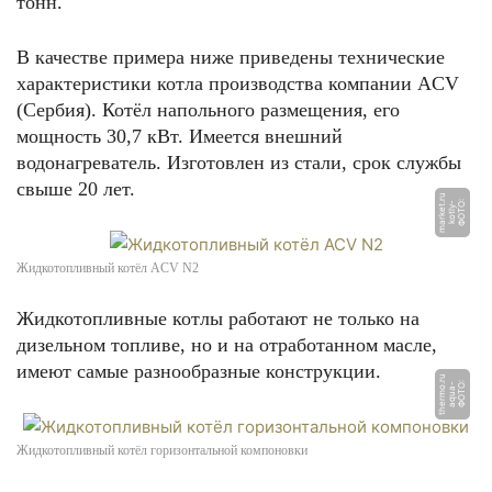
тонн.
В качестве примера ниже приведены технические
характеристики котла производства компании ACV
(Сербия). Котёл напольного размещения, его
мощность 30,7 кВт. Имеется внешний
водонагреватель. Изготовлен из стали, срок службы
свыше 20 лет.
u
Ф
О
Т
О:
k
o
tl
y
-
m
a
r
k
e
t.
r
Жидкотопливный котёл ACV N2
Жидкотопливные котлы работают не только на
дизельном топливе, но и на отработанном масле,
имеют самые разнообразные конструкции.
u
Ф
О
Т
О:
a
q
u
a
-
t
h
e
r
m
o.
r
Жидкотопливный котёл горизонтальной компоновки