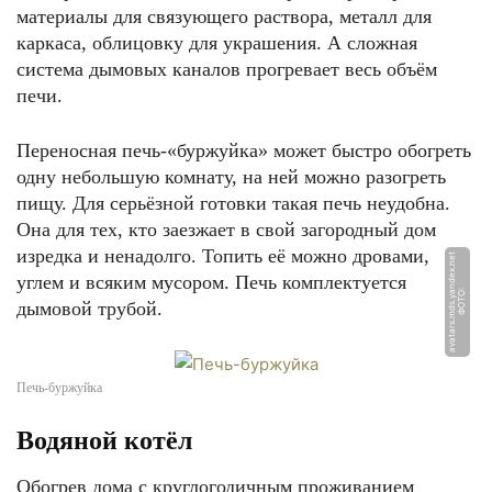
материалы для связующего раствора, металл для
каркаса, облицовку для украшения. А сложная
система дымовых каналов прогревает весь объём
печи.
Переносная печь-«буржуйка» может быстро обогреть
одну небольшую комнату, на ней можно разогреть
пищу. Для серьёзной готовки такая печь неудобна.
Она для тех, кто заезжает в свой загородный дом
изредка и ненадолго. Топить её можно дровами,
t
углем и всяким мусором. Печь комплектуется
Ф
О
Т
О:
a
v
a
t
a
r
s.
m
d
s.
y
a
n
d
e
x.
n
e
дымовой трубой.
Печь-буржуйка
Водяной котёл
Обогрев дома с круглогодичным проживанием