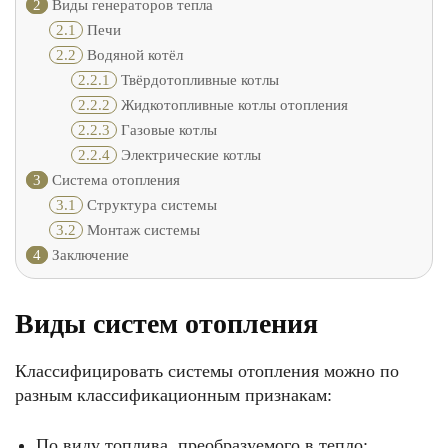
2
Виды генераторов тепла
2.1
Печи
2.2
Водяной котёл
2.2.1
Твёрдотопливные котлы
2.2.2
Жидкотопливные котлы отопления
2.2.3
Газовые котлы
2.2.4
Электрические котлы
3
Система отопления
3.1
Структура системы
3.2
Монтаж системы
4
Заключение
Виды систем отопления
Классифицировать системы отопления можно по
разным классификационным признакам:
По виду топлива, преобразуемого в тепло;