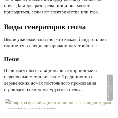
ночь. Да и для разогрева пищи она может
пригодиться, если нет электричества или газа.
Виды генераторов тепла
Выше уже было сказано, что каждый вид топлива
сжигается в специализированном устройстве.
Печи
Печи могут быть стационарные кирпичные и
переносные металлические. Традиционно в
t
деревенских домах постоянного проживания
Ф
О
Т
О:
a
v
a
t
a
r
s.
m
d
s.
y
a
n
d
e
x.
n
e
строилась из кирпича «русская печь».
Традиционная русская печь с лежанкой