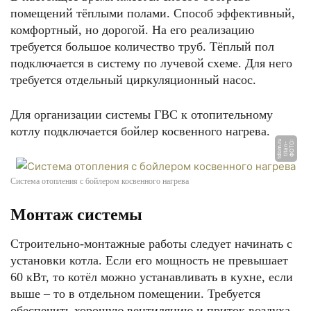
помещений тёплыми полами. Способ эффективный,
комфортный, но дорогой. На его реализацию
требуется большое количество труб. Тёплый пол
подключается в систему по лучевой схеме. Для него
требуется отдельный циркуляционный насос.
Для организации системы ГВС к отопительному
котлу подключается бойлер косвенного нагрева.
u
Ф
О
Т
О:
ti
t
a
n
-
t
d
o
m.
r
Система отопления с бойлером косвенного нагрева
Монтаж системы
Строительно-монтажные работы следует начинать с
установки котла. Если его мощность не превышает
60 кВт, то котёл можно устанавливать в кухне, если
выше – то в отдельном помещении. Требуется
обеспечить хорошую вентиляцию и приток воздуха