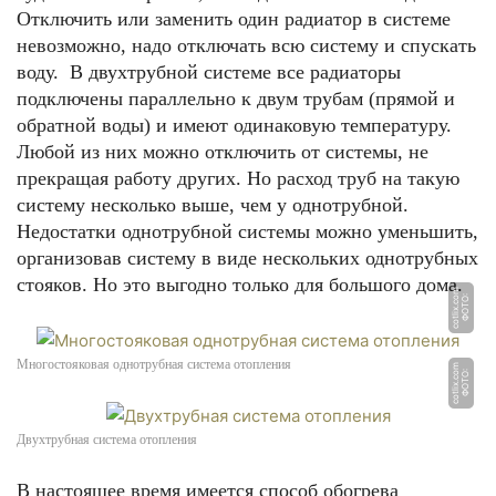
Отключить или заменить один радиатор в системе
невозможно, надо отключать всю систему и спускать
воду. В двухтрубной системе все радиаторы
подключены параллельно к двум трубам (прямой и
обратной воды) и имеют одинаковую температуру.
Любой из них можно отключить от системы, не
прекращая работу других. Но расход труб на такую
систему несколько выше, чем у однотрубной.
Недостатки однотрубной системы можно уменьшить,
организовав систему в виде нескольких однотрубных
стояков. Но это выгодно только для большого дома.
m
Ф
О
Т
О:
c
o
tli
x.
c
o
Многостояковая однотрубная система отопления
m
Ф
О
Т
О:
c
o
tli
x.
c
o
Двухтрубная система отопления
В настоящее время имеется способ обогрева