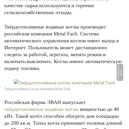
качестве сырья используются и горючие
сельскохозяйственные отходы.
Твёрдотопливные водяные котлы производит
российская компания Metal Fach. Система
автоматического управления котлом имеет выход в
Интернет. Пользователь может дистанционно
следить за работой, агрегата, менять режим и
включать-выключать. Котлы имеют автоматическую
m
подачу топлива.
Ф
О
Т
О:
Y
o
u
T
u
b
e.
c
o
Твёрдотопливные котлы компании Metal Fach
Российская фирма ЭВАН выпускает
твёрдотопливные водяные котлы
мощностью до 40
кВт. Такой котёл способен обогреть дом площадью
до 200 кв.м. Топка котла принимает поленья длиной