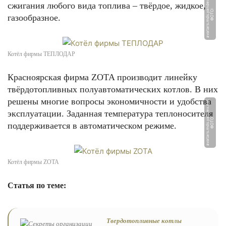
t
сжигания любого вида топлива – твёрдое, жидкое,
Ф
О
Т
О:
a
v
a
t
a
r
s.
m
d
s.
y
a
n
d
e
x.
n
e
газообразное.
Котёл фирмы ТЕПЛОДАР
Красноярская фирма ZOTA производит линейку
твёрдотопливных полуавтоматических котлов. В них
решены многие вопросы экономичности и удобства
t
эксплуатации. Заданная температура теплоносителя
Ф
О
Т
О:
a
v
a
t
a
r
s.
m
d
s.
y
a
n
d
e
x.
n
e
поддерживается в автоматическом режиме.
Котёл фирмы ZOTA
Статья по теме:
Твердотопливные котлы