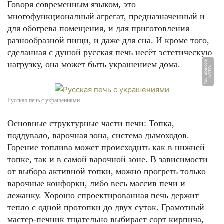
Говоря современным языком, это
многофункционалный агрегат, предназначенный и
для обогрева помещения, и для приготовления
разнообразной пищи, и даже для сна. И кроме того,
сделанная с душой русская печь несёт эстетическую
m
нагрузку, она может быть украшением дома.
Ф
О
Т
О:
Y
o
u
T
u
b
e.
c
o
Русская печь с украшениями
Основные структурные части печи: Топка,
поддувало, варочная зона, система дымоходов.
Горение топлива может происходить как в нижней
топке, так и в самой варочной зоне. В зависимости
от выбора активной топки, можно прогреть только
варочные конфорки, либо весь массив печи и
лежанку. Хорошо спроектированная печь держит
тепло с одной протопки до двух суток. Грамотный
мастер-печник тщательно выбирает сорт кирпича,