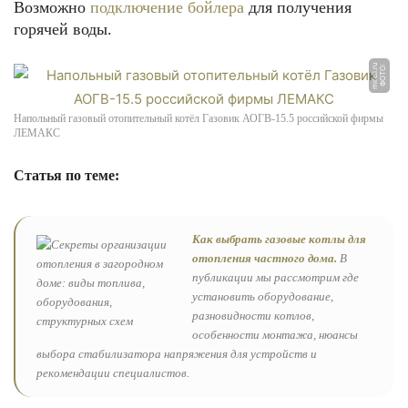
Возможно
подключение бойлера
для получения
горячей воды.
u
Ф
О
Т
О:
mi
r
cli.
r
Напольный газовый отопительный котёл Газовик АОГВ-15.5 российской фирмы
ЛЕМАКС
Статья по теме:
Как выбрать газовые котлы для
отопления частного дома.
В
публикации мы рассмотрим где
установить оборудование,
разновидности котлов,
особенности монтажа, нюансы
выбора стабилизатора напряжения для устройств и
рекомендации специалистов.