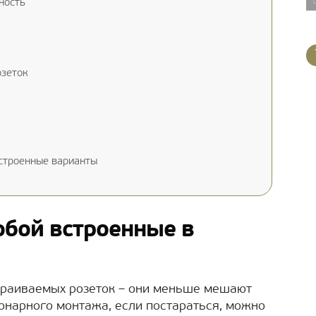
ность
озеток
строенные варианты
обой встроенные в
и
траиваемых розеток – они меньше мешают
ионарного монтажа, если постараться, можно