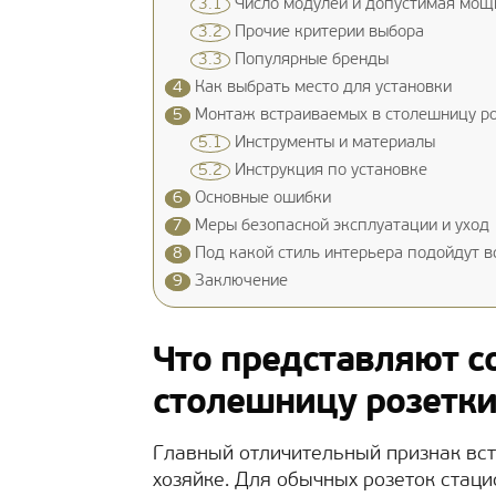
3.1
Число модулей и допустимая мощ
3.2
Прочие критерии выбора
3.3
Популярные бренды
4
Как выбрать место для установки
5
Монтаж встраиваемых в столешницу р
5.1
Инструменты и материалы
5.2
Инструкция по установке
6
Основные ошибки
7
Меры безопасной эксплуатации и уход
8
Под какой стиль интерьера подойдут в
9
Заключение
Что представляют с
столешницу розетк
Главный отличительный признак вс
хозяйке. Для обычных розеток стац