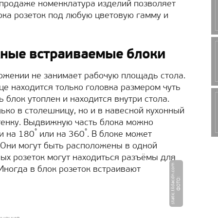
 продаже номенклатура изделий позволяет
ока розеток под любую цветовую гамму и
ные встраиваемые блоки
ожении не занимает рабочую площадь стола.
е находится только головка размером чуть
 блок утоплен и находится внутри стола.
ько в столешницу, но и в навесной кухонный
стенку. Выдвижную часть блока можно
°
°
и на 180
или на 360
. В блоке может
. Они могут быть расположены в одной
вых розеток могут находиться разъёмы для
m
Иногда в блок розеток встраивают
Ф
О
Т
О
:
s
t
a
ti
c.
ti
l
d
a
c
d
n.
c
o