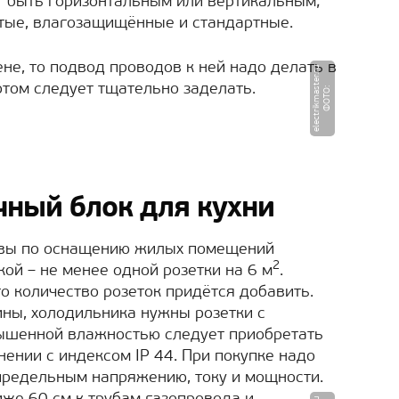
т быть горизонтальным или вертикальным;
ытые, влагозащищённые и стандартные.
ене, то подвод проводов к ней надо делать в
u
том следует тщательно заделать.
Ф
О
Т
О
:
e
l
e
c
t
ri
k
m
a
s
t
e
r.
r
чный блок для кухни
вы по оснащению жилых помещений
2
ой – не менее одной розетки на 6 м
.
то количество розеток придётся добавить.
ны, холодильника нужны розетки с
ышенной влажностью следует приобретать
ении с индексом IP 44. При покупке надо
предельным напряжению, току и мощности.