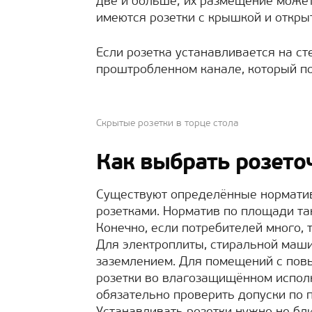
две и больше; их размещение може
имеются розетки с крышкой и откр
Если розетка устанавливается на ст
проштробленном канале, который по
Скрытые розетки в торце стола
Как выбрать розето
Существуют определённые нормати
розетками. Норматив по площади так
Конечно, если потребителей много, 
Для электроплиты, стиральной маши
заземлением. Для помещений с пов
розетки во влагозащищённом исполн
обязательно проверить допуски по 