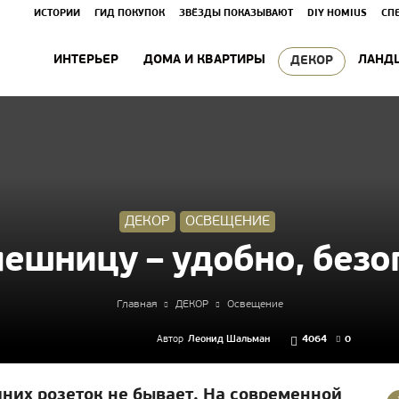
ИСТОРИИ
ГИД ПОКУПОК
ЗВЁЗДЫ ПОКАЗЫВАЮТ
DIY HOMIUS
СП
ИНТЕРЬЕР
ДОМА И КВАРТИРЫ
ЛАНД
ДЕКОР
ДЕКОР
ОСВЕЩЕНИЕ
лешницу – удобно, безо
Главная
ДЕКОР
Освещение
Автор
Леонид Шальман
4064
0
шних розеток не бывает. На современной