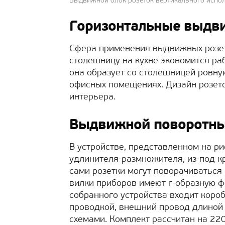
Выдвижной блок розеток вертикального испо
Горизонтальные выдв
Сфера применения выдвижных розето
столешницу на кухне экономится раб
она образует со столешницей ровную
офисных помещениях. Дизайн розето
интерьера.
Выдвижной поворотны
В устройстве, представленном на ри
удлинителя-размножителя, из-под кр
сами розетки могут поворачиваться 
вилки приборов имеют г-образную 
собранного устройства входит коро
проводкой, внешний провод длиной 1
схемами. Комплект рассчитан на 22