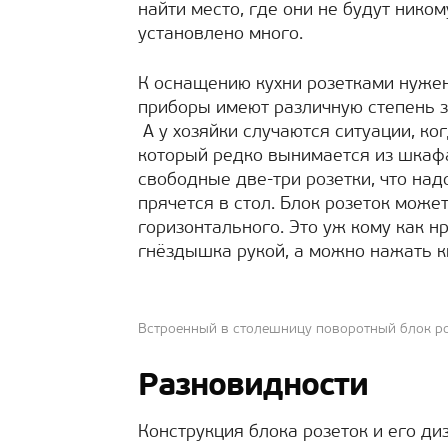
найти место, где они не будут нико
установлено много.
К оснащению кухни розетками нуже
приборы имеют различную степень з
А у хозяйки случаются ситуации, ко
который редко вынимается из шкафа
свободные две-три розетки, что над
прячется в стол. Блок розеток мож
горизонтального. Это уж кому как н
гнёздышка рукой, а можно нажать кн
Встроенный в столешницу поворотный блок р
Разновидности
Конструкция блока розеток и его д