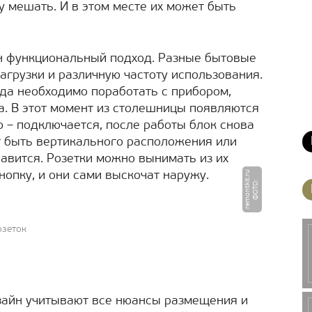
му мешать. И в этом месте их может быть
н функциональный подход. Разные бытовые
агрузки и различную частоту использования.
гда необходимо поработать с прибором,
. В этот момент из столешницы появляются
о – подключается, после работы блок снова
ет быть вертикального расположения или
равится. Розетки можно вынимать из их
опку, и они сами выскочат наружу.
u
Ф
О
Т
О
:
r
e
m
o
n
t
ki
t.
r
озеток
изайн учитывают все нюансы размещения и