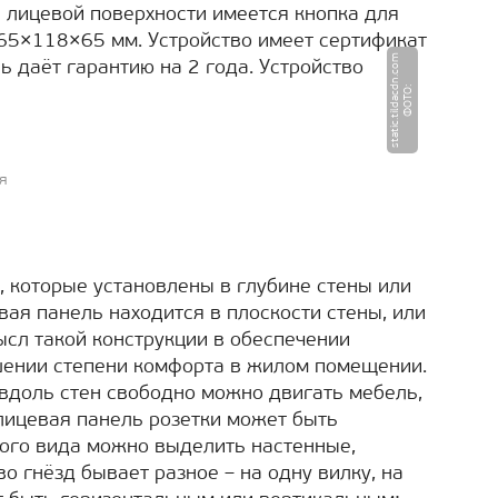
а лицевой поверхности имеется кнопка для
265×118×65 мм. Устройство имеет сертификат
m
 даёт гарантию на 2 года. Устройство
Ф
О
Т
О
:
s
t
a
ti
c.
ti
l
d
a
c
d
n.
c
o
я
, которые установлены в глубине стены или
вая панель находится в плоскости стены, или
ысл такой конструкции в обеспечении
шении степени комфорта в жилом помещении.
 вдоль стен свободно можно двигать мебель,
 лицевая панель розетки может быть
того вида можно выделить настенные,
 гнёзд бывает разное – на одну вилку, на