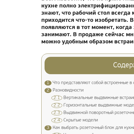
кухне полно электрифицированн
знают, что рабочий стол всегда
приходится что-то изобретать. В
появляются в тот момент, когда 
занимают. В продаже сейчас мн
можно удобным образом встраи
Содер
1
Что представляют собой встроенные в 
2
Разновидности
2.1
Вертикальные выдвижные встраи
2.2
Горизонтальные выдвижные моде
2.3
Выдвижной поворотный розеточн
2.4
Скрытые модели
3
Как выбрать розеточный блок для кухн