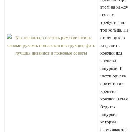
этом на каждую
полосу
требуется по
три кольца. На
стену нужно
закрепить
крючки для
крепежа
шнурков. В
части бруска
снизу также
крепятся
крючки. Затем
берутся
шнурки,
которые
скручиваются в