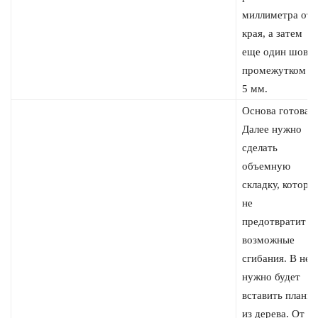
миллиметра от
края, а затем
еще один шов с
промежутком в
5 мм.
Основа готова.
Далее нужно
сделать
объемную
складку, котора
не
предотвратит
возможные
сгибания. В нее
нужно будет
вставить планку
из дерева. От