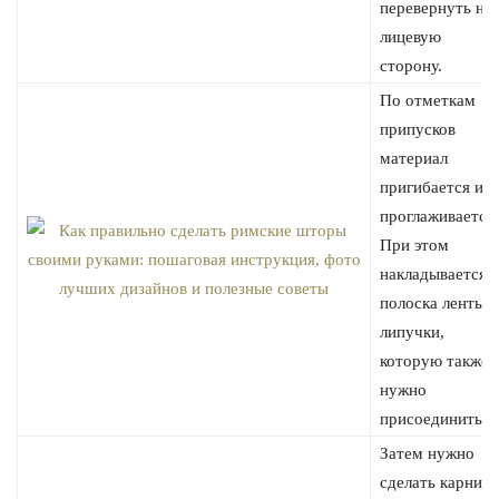
перевернуть на
лицевую
сторону.
По отметкам
припусков
материал
пригибается и
проглаживается.
При этом
накладывается
полоска ленты –
липучки,
которую также
нужно
присоединить.
Затем нужно
сделать карниз.