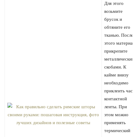
Для этого
возьмите
брусок и
обтяните его
тканью. После
этого материал
прикрепите
металлическим
скобами. К
кайме внизу
необходимо
приклеить часть
контактной
ленты. При
этом можно
применять
термический