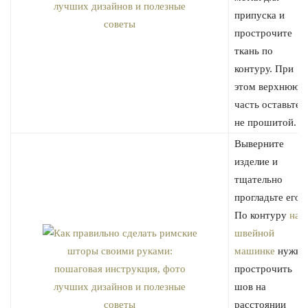
припуска и
прострочите
ткань по
контуру. При
этом верхнюю
часть оставьте
не прошитой.
Выверните
изделие и
тщательно
прогладьте его.
По контуру
на
швейной
машинке
нужно
прострочить
шов на
расстоянии