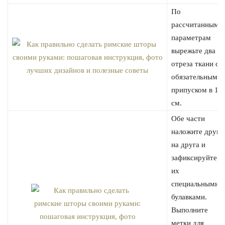
По
рассчитанным
параметрам
вырежьте два
отреза ткани с
обязательным
припуском в 1
см.
Обе части
наложите друг
на друга и
зафиксируйте
их
специальными
булавками.
Выполните
метки для