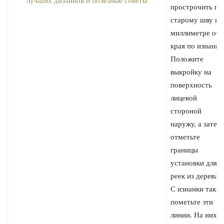
прострочить по
старому шву в
миллиметре от
края по изнанке
Положите
выкройку на
поверхность
лицевой
стороной
наружу, а затем
отметьте
границы
установки для
реек из дерева.
С изнанки такж
пометьте эти
линии. На них