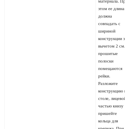
материала. При
этом ее длина
должна
совпадать с
шириной
конструкции за
вычетом 2 см. 
прошитые
полоски
помещаются
рейки.
Разложите
конструкцию на
столе, лицевой
частью книзу и
пришейте
кольца для
крепежа. При