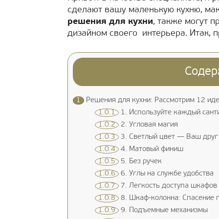
сделают вашу маленькую кухню, ма
решения для кухни
, также могут п
дизайном своего интерьера. Итак, п
Содер
1
Решения для кухни: Рассмотрим 12 ид
1.0.1
1. Используйте каждый сант
1.0.2
2. Угловая магия
1.0.3
3. Светлый цвет — Ваш друг
1.0.4
4. Матовый финиш
1.0.5
5. Без ручек
1.0.6
6. Углы на службе удобства
1.0.7
7. Легкость доступа шкафов
1.0.8
8. Шкаф-колонна: Спасение 
1.0.9
9. Подъемные механизмы