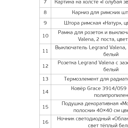
7
Картина на холсте «Голубая з
8
Карниз для римских шт
9
Штора римская «Натур», 
Рамка для розеток и выключ
10
Valena, 2 поста, цве
Выключатель Legrand Valena, 
11
белый
Розетка Legrand Valena с за
12
белый
13
Термоэлемент для радиат
Ковёр Grace 3914/059 
14
полипропиле
Подушка декоративная «Мо
15
полоски» 40×40 см цв
Ночник светодиодный «Облак
16
свет тёплый бе