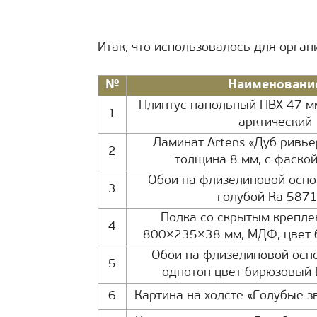
Итак, что использовалось для орган
№
Наименовани
Плинтус напольный ПВХ 47 мм
1
арктический
Ламинат Artens «Дуб ривьер
2
толщина 8 мм, с фаской
Обои на флизелиновой осно
3
голубой Ra 587
Полка со скрытым крепле
4
800×235×38 мм, МДФ, цвет 
Обои на флизелиновой осн
5
однотон цвет бирюзовый 
6
Картина на холсте «Голубые 