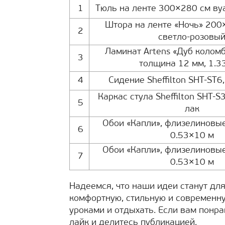
1
Тюль на ленте 300×280 см ву
Штора на ленте «Ночь» 200
2
светло-розовы
Ламинат Artens «Дуб коломб
3
толщина 12 мм, 1.3
4
Сидение Sheffilton SHT-ST6
Каркас стула Sheffilton SHT-S
5
лак
Обои «Капли», флизелиновые
6
0.53×10 м
Обои «Капли», флизелиновые
7
0.53×10 м
Надеемся, что наши идеи станут для
комфортную, стильную и современну
уроками и отдыхать. Если вам понр
лайк и делитесь публикацией.