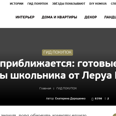
ИСТОРИИ
ГИД ПОКУПОК
ЗВЁЗДЫ ПОКАЗЫВАЮТ
DIY HOMIUS
СП
ИНТЕРЬЕР
ДОМА И КВАРТИРЫ
ДЕКОР
ЛАНД
ГИД ПОКУПОК
 приближается: готовы
ы школьника от Леруа
Главная
ГИД ПОКУПОК
Автор
Екатерина Дорошенко
8398
2
 значит, пора обновить комнату вашего