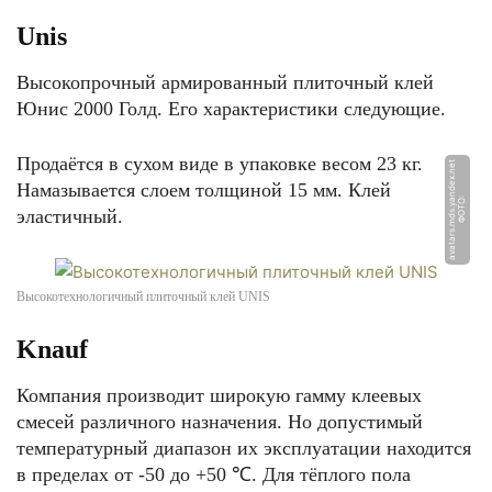
Unis
Высокопрочный армированный плиточный клей
Юнис 2000 Голд. Его характеристики следующие.
Продаётся в сухом виде в упаковке весом 23 кг.
t
Намазывается слоем толщиной 15 мм. Клей
Ф
О
Т
О:
a
v
a
t
a
r
s.
m
d
s.
y
a
n
d
e
x.
n
e
эластичный.
Высокотехнологичный плиточный клей UNIS
Knauf
Компания производит широкую гамму клеевых
смесей различного назначения. Но допустимый
температурный диапазон их эксплуатации находится
в пределах от -50 до +50 ℃. Для тёплого пола