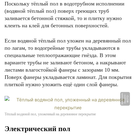
Поскольку тёплый пол в водотрубном исполнении
(водяной тёплый пол) поверх греющих труб
заливается бетонной стяжкой, то и плитку нужно
клеить на клей для бетонных поверхностей.
Если водяной тёплый пол уложен на деревянный пол
по лагам, то водогрейные трубы укладываются в
специальные теплоотражающие гнёзда. В этом
варианте трубы не заливают бетоном, а накрывают
листами влагостойкой фанеры с зазорами 10 мм.
Поверх фанеры укладывается ламинат. Для покрытия
плиткой нужно уложить ещё один слой фанеры.
m
-
Ф
О
Т
О:
r
e
m
o
n
t
b
o
o
k.
c
o
Тёплый водяной пол, уложенный на деревянное перекрытие
Электрический пол