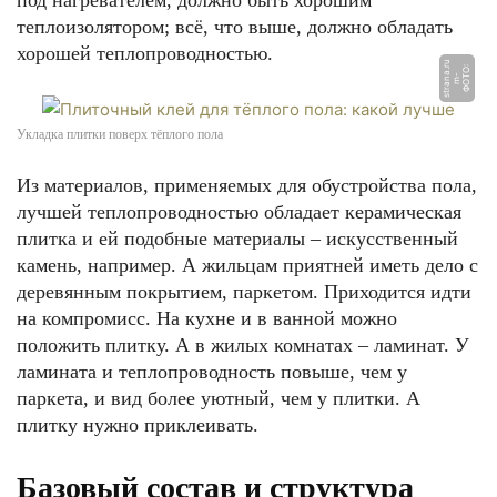
под нагревателем, должно быть хорошим
теплоизолятором; всё, что выше, должно обладать
хорошей теплопроводностью.
u
Ф
О
О:
m
s
t
r
a
n
a.
r
Т
-
Укладка плитки поверх тёплого пола
Из материалов, применяемых для обустройства пола,
лучшей теплопроводностью обладает керамическая
плитка и ей подобные материалы – искусственный
камень, например. А жильцам приятней иметь дело с
деревянным покрытием, паркетом. Приходится идти
на компромисс. На кухне и в ванной можно
положить плитку. А в жилых комнатах – ламинат. У
ламината и теплопроводность повыше, чем у
паркета, и вид более уютный, чем у плитки. А
плитку нужно приклеивать.
Базовый состав и структура