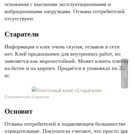
основания с высокими эксплуатационными и
вибрационными нагрузками. Отзывы потребителей
отсутствуют.
Старатели
Информация о клее очень скупая, отзывов в сети
нет. Клей предназначен для внутренних работ, но
заявляется как морозостойкий. Может клеить плитку
t
на бетон и на кирпич. Продаётся в упаковках по 25
Ф
О
Т
О:
a
v
a
t
a
r
s.
m
d
s.
y
a
n
d
e
x.
n
e
кг.
Плиточный клей «Старатели»
Основит
Отзывы потребителей в подавляющем большинстве
отрицательные. Покупатели считают, что просто зря