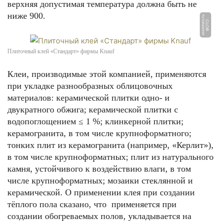
верхняя допустимая температура должна быть не
ниже 900.
u
Ф
О
Т
О:
v
o
s
s
m
e
s.
r
Плиточный клей «Стандарт» фирмы Knauf
Клеи, производимые этой компанией, применяются
при укладке разнообразных облицовочных
материалов: керамической плитки одно- и
двукратного обжига; керамической плитки с
водопоглощением ≤ 1 %; клинкерной плитки;
керамогранита, в том числе крупноформатного;
тонких плит из керамогранита (например, «Керлит»),
в том числе крупноформатных; плит из натурального
камня, устойчивого к воздействию влаги, в том
числе крупноформатных; мозаики стеклянной и
керамической. О применении клея при создании
тёплого пола сказано, что применяется при
создании обогреваемых полов, укладывается на