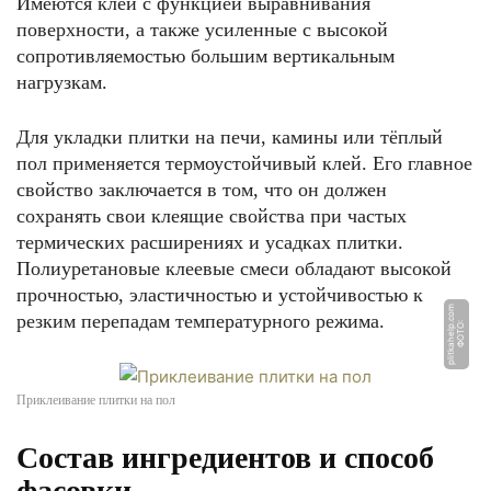
Имеются клеи с функцией выравнивания
поверхности, а также усиленные с высокой
сопротивляемостью большим вертикальным
нагрузкам.
Для укладки плитки на печи, камины или тёплый
пол применяется термоустойчивый клей. Его главное
свойство заключается в том, что он должен
сохранять свои клеящие свойства при частых
термических расширениях и усадках плитки.
Полиуретановые клеевые смеси обладают высокой
прочностью, эластичностью и устойчивостью к
m
резким перепадам температурного режима.
Ф
О
Т
О:
pli
t
k
a
h
el
p.
c
o
Приклеивание плитки на пол
Состав ингредиентов и способ
фасовки