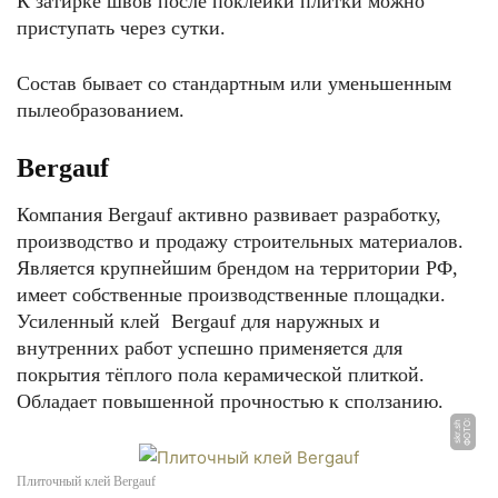
К затирке швов после поклейки плитки можно
приступать через сутки.
Состав бывает со стандартным или уменьшенным
пылеобразованием.
Bergauf
Компания Bergauf активно развивает разработку,
производство и продажу строительных материалов.
Является крупнейшим брендом на территории РФ,
имеет собственные производственные площадки.
Усиленный клей Bergauf для наружных и
внутренних работ успешно применяется для
покрытия тёплого пола керамической плиткой.
Обладает повышенной прочностью к сползанию.
Ф
О
Т
О:
s
k
r.
s
h
Плиточный клей Bergauf