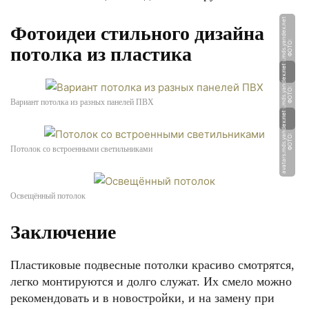
t
Фотоидеи стильного дизайна
Ф
О
Т
О:
a
v
a
t
a
r
s.
m
d
s.
y
a
n
d
e
x.
n
e
потолка из пластика
t
Ф
О
Т
О:
a
v
a
t
a
r
s.
m
d
s.
y
a
n
d
e
x.
n
e
Вариант потолка из разных панелей ПВХ
t
Ф
О
Т
О:
a
v
a
t
a
r
s.
m
d
s.
y
a
n
d
e
x.
n
e
Потолок со встроенными светильниками
Освещённый потолок
Заключение
Пластиковые подвесные потолки красиво смотрятся,
легко монтируются и долго служат. Их смело можно
рекомендовать и в новостройки, и на замену при