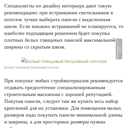
Специалисты по дизайну интерьера дают такую
рекомендацию: при встраивании светильников в
потолок лучше выбирать панели с выделенным
швом. Если никаких встраиваний не планируется, то
наиболее подходящим решением будет покупка
плотных белых глянцевых панелей максимальной
m
ширины со скрытым швом.
Ф
О
Т
О:
p
o
t
ol
o
k
s
p
e
c.
c
o
Белый глянцевый бесшовный потолок
При покупке любых стройматериалов рекомендуется
отдавать предпочтение специализированным
строительным магазинам с хорошей репутацией.
Покупая панели, следует там же купить весь набор
креплений для их установки. Для помещения малых
размеров надо покупать панели минимальной длины
и ширины, а для просторных размеры нужны