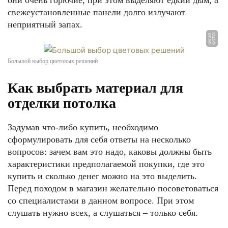
они очень горючие, при этом выделяют едкий дым, а
свежеустановленные панели долго излучают
неприятный запах.
Ф
О
Т
О:
s
k
r.
s
h
Большой выбор цветовых решений
Как выбрать материал для
отделки потолка
Задумав что-либо купить, необходимо
сформулировать для себя ответы на несколько
вопросов: зачем вам это надо, каковы должны быть
характеристики предполагаемой покупки, где это
купить и сколько денег можно на это выделить.
Перед походом в магазин желательно посоветоваться
со специалистами в данном вопросе. При этом
слушать нужно всех, а слушаться – только себя.