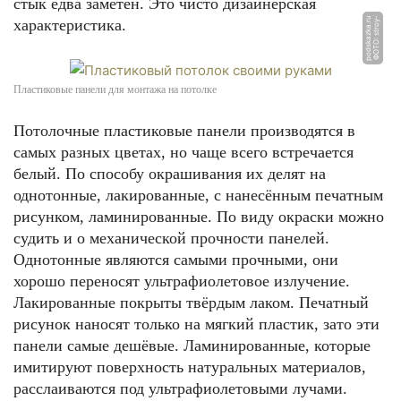
стык едва заметен. Это чисто дизайнерская
u
Ф
О
Т
О:
s
t
r
o
y
-
p
o
d
s
k
a
z
k
a.
r
характеристика.
Пластиковые панели для монтажа на потолке
Потолочные пластиковые панели производятся в
самых разных цветах, но чаще всего встречается
белый. По способу окрашивания их делят на
однотонные, лакированные, с нанесённым печатным
рисунком, ламинированные. По виду окраски можно
судить и о механической прочности панелей.
Однотонные являются самыми прочными, они
хорошо переносят ультрафиолетовое излучение.
Лакированные покрыты твёрдым лаком. Печатный
рисунок наносят только на мягкий пластик, зато эти
панели самые дешёвые. Ламинированные, которые
имитируют поверхность натуральных материалов,
расслаиваются под ультрафиолетовыми лучами.