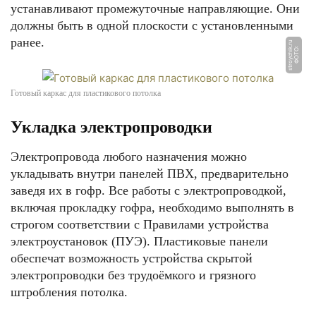
устанавливают промежуточные направляющие. Они
должны быть в одной плоскости с установленными
ранее.
u
Ф
О
Т
О:
s
t
r
o
y
c
hi
k.
r
Готовый каркас для пластикового потолка
Укладка электропроводки
Электропровода любого назначения можно
укладывать внутри панелей ПВХ, предварительно
заведя их в гофр. Все работы с электропроводкой,
включая прокладку гофра, необходимо выполнять в
строгом соответствии с Правилами устройства
электроустановок (ПУЭ). Пластиковые панели
обеспечат возможность устройства скрытой
электропроводки без трудоёмкого и грязного
штробления потолка.