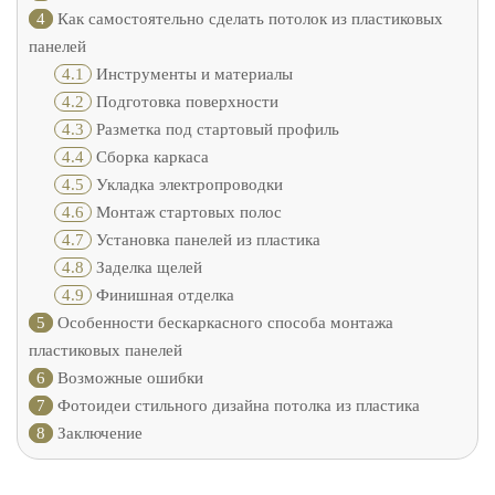
4
Как самостоятельно сделать потолок из пластиковых
панелей
4.1
Инструменты и материалы
4.2
Подготовка поверхности
4.3
Разметка под стартовый профиль
4.4
Сборка каркаса
4.5
Укладка электропроводки
4.6
Монтаж стартовых полос
4.7
Установка панелей из пластика
4.8
Заделка щелей
4.9
Финишная отделка
5
Особенности бескаркасного способа монтажа
пластиковых панелей
6
Возможные ошибки
7
Фотоидеи стильного дизайна потолка из пластика
8
Заключение