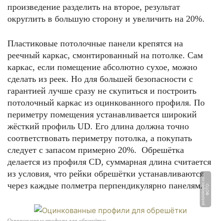
произведение разделить на второе, результат
округлить в большую сторону и увеличить на 20%.
Пластиковые потолочные панели крепятся на
реечный каркас, смонтированный на потолке. Сам
каркас, если помещение абсолютно сухое, можно
сделать из реек. Но для большей безопасности с
гарантией лучше сразу не скупиться и построить
потолочный каркас из оцинкованного профиля. По
периметру помещения устанавливается широкий
жёсткий профиль UD. Его длина должна точно
соответствовать периметру потолка, а покупать
следует с запасом примерно 20%. Обрешётка
делается из профиля CD, суммарная длина считается
из условия, что рейки обрешётки устанавливаются
m
через каждые полметра перпендикулярно панелям.
Ф
О
Т
О:
p
o
t
ol
o
k
s
p
e
c.
c
o