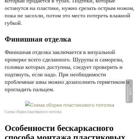
который продаётся в тубах. Подтёки, которые
останутся на пластике, нужно срезать острым ножом,
пока не засохли, потом это место потереть влажной
губкой.
Финишная отделка
Финишная отделка заключается в визуальной
проверке всего сделанного. Шурупы и саморезы,
головки которых доступны, следует проверить и
подтянуть, если надо. При необходимости
проблемные швы можно дозаполнить герметиком и
u
прогладить пальцем.
Ф
О
Т
О:
d
el
a
e
m
v
a
n
n
u
u.
r
Схема сборки пластикового потолка
Особенности бескаркасного
способа монтажа пластиковых