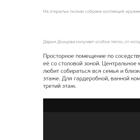
На открытых полках собрана коллекция круже
Дарья Донцова излучает особое тепло, от кото
Просторное помещение по соседству
её со столовой зоной. Центральное 
любит собираться вся семья и близ
этаже. Для гардеробной, ванной ко
третий этаж.