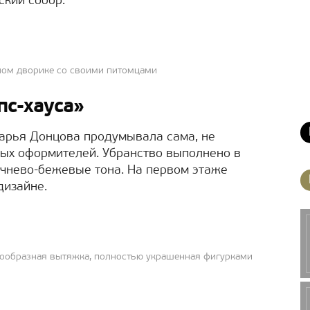
ский собор.
ном дворике со своими питомцами
пс-хауса»
арья Донцова продумывала сама, не
ых оформителей. Убранство выполнено в
ичнево-бежевые тона. На первом этаже
дизайне.
олообразная вытяжка, полностью украшенная фигурками