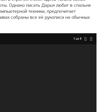
ты. Однако писать Дарья любит в спальне
компьютерной техники, предпочитает
хивах собраны все её рукописи на обычных
1
из 9