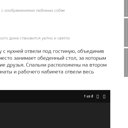
к с изображениями любимых собак
рого дома становится уютно и светло
 с кухней отвели под гостиную, объединив
место занимает обеденный стол, за которым
кие друзья. Спальни расположены на втором
мнаты и рабочего кабинета отвели весь
1
из 8