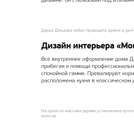
дизайне: он стилизован под итальян
Дарья Донцова любит проводить время в уют
Дизайн интерьера «Мо
Всё внутреннее оформление дома Д
прибегая к помощи профессиональн
спокойной гамме. Превалируют кор
расположена кухня в классическом 
На кухне из массива дерева установлена куп
мопсов