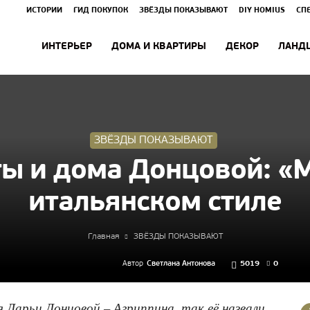
ИСТОРИИ
ГИД ПОКУПОК
ЗВЁЗДЫ ПОКАЗЫВАЮТ
DIY HOMIUS
СП
ИНТЕРЬЕР
ДОМА И КВАРТИРЫ
ДЕКОР
ЛАНД
ЗВЁЗДЫ ПОКАЗЫВАЮТ
ы и дома Донцовой: «М
итальянском стиле
Главная
ЗВЁЗДЫ ПОКАЗЫВАЮТ
Автор
Светлана Антонова
5019
0
 Дарьи Донцовой – Агриппина, так её назвали