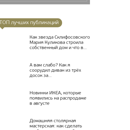
ТОП лучших публикаций
Как звезда Склифосовского
Мария Куликова строила
собственный дом и что в...
А вам слабо? Как я
соорудил диван из трёх
досок за...
Новинки ИКЕА, которые
появились на распродаже
в августе
Домашняя столярная
мастерская: как сделать