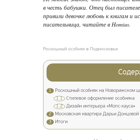
в честь бабушки. Отец был писател
привили девочке любовь к книгам и 
писательница, читайте в Homius.
Роскошный особняк в Подмосковье
Содер
1
Роскошный особняк на Новорижском ш
1.1
Стилевое оформление особняка
1.2
Дизайн интерьера «Мопс-хауса»
2
Московская квартира Дарьи Донцовой
3
Итоги