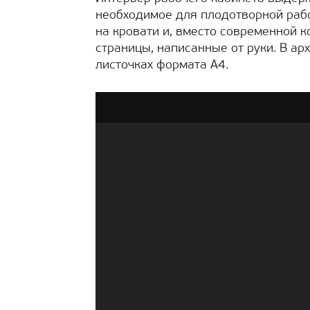
необходимое для плодотворной рабо
на кровати и, вместо современной 
страницы, написанные от руки. В ар
листочках формата А4.