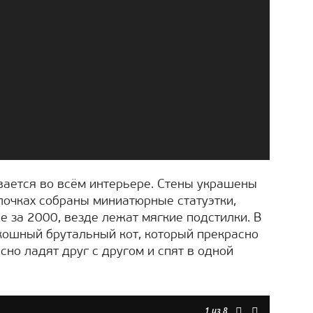
вается во всём интерьере. Стены украшены
лочках собраны миниатюрные статуэтки,
е за 2000, везде лежат мягкие подстилки. В
кошный брутальный кот, который прекрасно
но ладят друг с другом и спят в одной
1
из 8