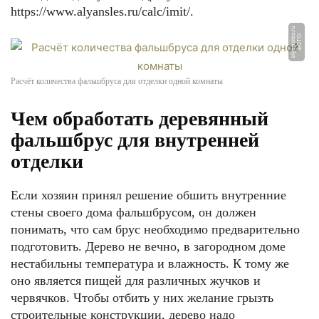
https://www.alyansles.ru/calc/imit/.
u
Ф
О
Т
О:
al
y
a
n
sl
e
s.
r
Расчёт количества фальшбруса для отделки одной комнаты
Чем обработать деревянный
фальшбрус для внутренней
отделки
Если хозяин принял решение обшить внутренние
стены своего дома фальшбрусом, он должен
понимать, что сам брус необходимо предварительно
подготовить. Дерево не вечно, в загородном доме
нестабильны температура и влажность. К тому же
оно является пищей для различных жучков и
червячков. Чтобы отбить у них желание грызть
строительные конструкции, дерево надо