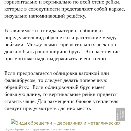
горизонтально и вертикально по всей стене рейки,
которые в совокупности представляют собой каркас,
визуально напоминающий решётку.
В зависимости от вида материала обшивки
определяется вид обрешётки и расстояние между
рейками. Между осями горизонтальных реек оно
должно быть равно ширине бруса. Это расстояние
при монтаже надо выдерживать очень точно.
Если предполагается облицовка вагонкой или
фальшбрусом, то следует делать поперечную
обрешётку. Если облицовочный брус имеет
большую длину, то вертикальные рейки придётся
ставить чаще. Для размещения блоков утеплителя
следует предусмотреть для них место.
u
-
Ф
О
Т
О:
v
o
p
r
o
s
r
e
m
o
n
t.
r
Виды обрешётки − деревянная и металлическая