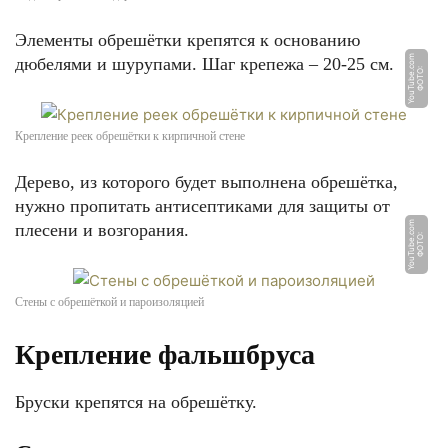
Элементы обрешётки крепятся к основанию
m
дюбелями и шурупами. Шаг крепежа – 20-25 см.
Ф
О
Т
О:
Y
o
u
T
u
b
e.
c
o
Крепление реек обрешётки к кирпичной стене
Дерево, из которого будет выполнена обрешётка,
нужно пропитать антисептиками для защиты от
m
плесени и возгорания.
Ф
О
Т
О:
Y
o
u
T
u
b
e.
c
o
Стены с обрешёткой и пароизоляцией
Крепление фальшбруса
Бруски крепятся на обрешётку.