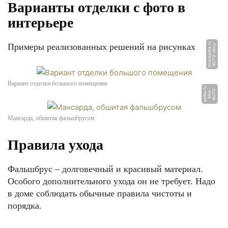
Варианты отделки с фото в
интерьере
u
Ф
О
Т
О:
s
t
r
o
y
-
p
o
d
s
k
a
z
k
a.
r
Примеры реализованных решений на рисунках
Вариант отделки большого помещения
u
Ф
О
Т
О:
el
k
a
p
al
k
a.
r
-
Мансарда, обшитая фальшбрусом
Правила ухода
Фальшбрус – долговечный и красивый материал.
Особого дополнительного ухода он не требует. Надо
в доме соблюдать обычные правила чистоты и
порядка.