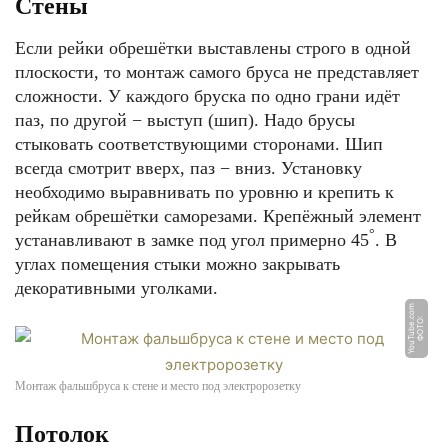
Стены
Если рейки обрешётки выставлены строго в одной
плоскости, то монтаж самого бруса не представляет
сложности. У каждого бруска по одно грани идёт
паз, по другой − выступ (шип). Надо брусы
стыковать соответствующими сторонами. Шип
всегда смотрит вверх, паз − вниз. Установку
необходимо выравнивать по уровню и крепить к
рейкам обрешётки саморезами. Крепёжный элемент
°
устанавливают в замке под угол примерно 45
. В
углах помещения стыки можно закрывать
декоративными уголками.
m
Ф
О
Т
О:
Y
o
u
T
u
b
e.
c
o
Монтаж фальшбруса к стене и место под электророзетку
Потолок