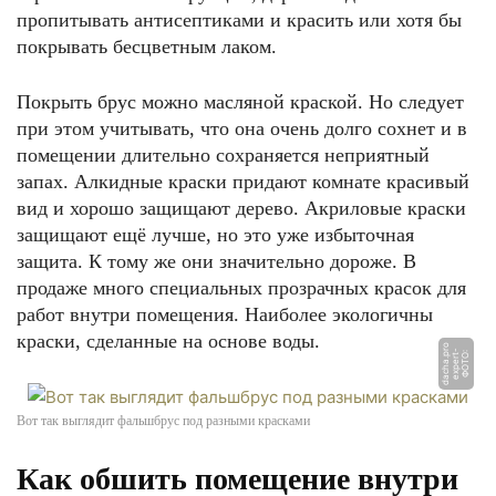
пропитывать антисептиками и красить или хотя бы
покрывать бесцветным лаком.
Покрыть брус можно масляной краской. Но следует
при этом учитывать, что она очень долго сохнет и в
помещении длительно сохраняется неприятный
запах. Алкидные краски придают комнате красивый
вид и хорошо защищают дерево. Акриловые краски
защищают ещё лучше, но это уже избыточная
защита. К тому же они значительно дороже. В
продаже много специальных прозрачных красок для
работ внутри помещения. Наиболее экологичны
краски, сделанные на основе воды.
o
Ф
О
Т
О:
e
x
p
e
r
t
-
d
a
c
h
a.
p
r
Вот так выглядит фальшбрус под разными красками
Как обшить помещение внутри