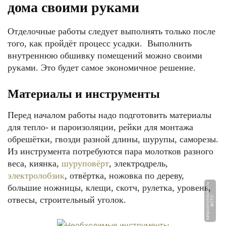
дома своими руками
Отделочные работы следует выполнять только после
того, как пройдёт процесс усадки. Выполнить
внутреннюю обшивку помещений можно своими
руками. Это будет самое экономичное решение.
Материалы и инструменты
Перед началом работы надо подготовить материалы
для тепло- и пароизоляции, рейки для монтажа
обрешётки, гвозди разной длины, шурупы, саморезы.
Из инструмента потребуются пара молотков разного
веса, киянка,
шуруповёрт
, электродрель,
электролобзик
, отвёртка, ножовка по дереву,
u
большие ножницы, клещи, скотч, рулетка, уровень,
Ф
О
Т
О:
k
a
k
p
o
s
t
r
oi
t
d
o
mi
c.
r
отвесы, строительный уголок.