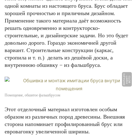
одной комнаты из настоящего бруса. Брус обладает
хорошей прочностью и приличным дизайном.
Применение такого материала даёт возможность
решать одновременно и контрукторско-
строительные, и дизайнерские задачи. Но это будет
довольно дорого. Гораздо экономичней другой
вариант. Строительные конструкции (каркас,
стропила и т. п.) делать из дешёвой доски, а
внутреннюю обшивку − из фальшбруса.
o
Ф
О
Т
О:
e
x
p
e
r
t
-
d
a
c
h
a.
p
r
Помещение, обшитое фальшбрусом
Этот отделочный материал изготовлен особым
образом из различных пород древесины. Внешняя
сторона напоминает профилированный брус или
евровагонку увеличенной ширины.