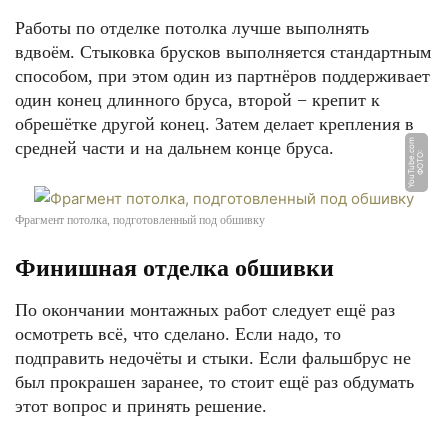
Работы по отделке потолка лучше выполнять
вдвоём. Стыковка брусков выполняется стандартным
способом, при этом один из партнёров поддерживает
один конец длинного бруса, второй − крепит к
обрешётке другой конец. Затем делает крепления в
m
средней части и на дальнем конце бруса.
Ф
О
Т
О:
Y
o
u
T
u
b
e.
c
o
Фрагмент потолка, подготовленный под обшивку
Финишная отделка обшивки
По окончании монтажных работ следует ещё раз
осмотреть всё, что сделано. Если надо, то
подправить недочёты и стыки. Если фальшбрус не
был прокрашен заранее, то стоит ещё раз обдумать
этот вопрос и принять решение.