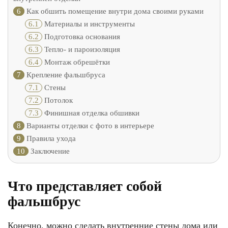
6
Как обшить помещение внутри дома своими руками
6.1
Материалы и инструменты
6.2
Подготовка основания
6.3
Тепло- и пароизоляция
6.4
Монтаж обрешётки
7
Крепление фальшбруса
7.1
Стены
7.2
Потолок
7.3
Финишная отделка обшивки
8
Варианты отделки с фото в интерьере
9
Правила ухода
10
Заключение
Что представляет собой
фальшбрус
Конечно, можно сделать внутренние стены дома или