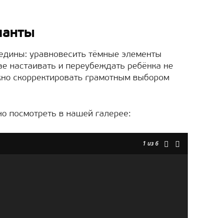
ианты
едины: уравновесить тёмные элементы
ае настаивать и переубеждать ребёнка не
но скорректировать грамотным выбором
о посмотреть в нашей галерее:
1
из 6