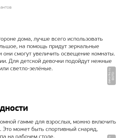
иантов
тороне дома, лучше всего использовать
ольшое, на помощь придут зеркальные
 они смогут увеличить освещение комнаты.
ии. Для детской девочки подойдут нежные
или светло-зелёные.
u
Ф
О
Т
О
:
d
e
k
o
ri
k
o.
r
идности
ромной гамме для взрослых, можно включить
. Это может быть спортивный снаряд,
па на рабочем столе.