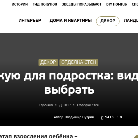
ИСТОРИИ
ГИД ПОКУПОК
ЗВЁЗДЫ ПОКАЗЫВАЮТ
DIY HOMIUS
СП
ИНТЕРЬЕР
ДОМА И КВАРТИРЫ
ЛАНД
ДЕКОР
ДЕКОР
ОТДЕЛКА СТЕН
кую для подростка: вид
выбрать
Главная
ДЕКОР
Отделка стен
Автор
Владимир Пузрин
5413
0
этап взросления ребёнка –