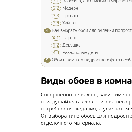
3.1
Классика, английский и морской с
3.2
Модерн
3.3
Прованс
3.4
Хай-тек
4
Как выбрать обои для оклейки подрос
4.1
Парень
4.2
Девушка
4.3
Разнополые дети
5
Обои в комнату подростков: фото нео
Виды обоев в комна
Совершенно не важно, какие именно
прислушайтесь к желанию вашего ре
потребности, желания, а уже потом 
От выбора типа обоев для подростк
отделочного материала.