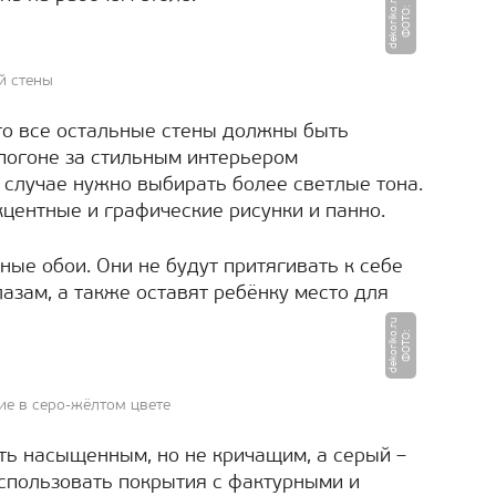
u
Ф
О
Т
О
:
d
e
k
o
ri
k
o.
r
й стены
то все остальные стены должны быть
погоне за стильным интерьером
 случае нужно выбирать более светлые тона.
кцентные и графические рисунки и панно.
ые обои. Они не будут притягивать к себе
лазам, а также оставят ребёнку место для
u
Ф
О
Т
О
:
d
e
k
o
ri
k
o.
r
ие в серо-жёлтом цвете
ть насыщенным, но не кричащим, а серый –
спользовать покрытия с фактурными и