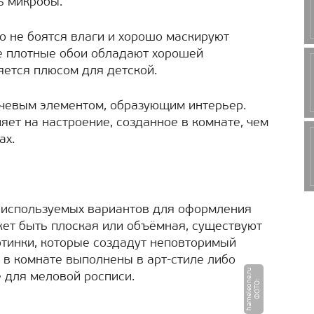
ь микробы.
о не боятся влаги и хорошо маскируют
ее плотные обои обладают хорошей
яется плюсом для детской.
ючевым элементом, образующим интерьер.
яет на настроение, созданное в комнате, чем
ах.
 используемых вариантов для оформления
ет быть плоская или объёмная, существуют
тинки, которые создадут неповторимый
 в комнате выполнены в арт-стиле либо
u
 для меловой росписи.
Ф
О
Т
О
:
h
a
m
e
l
e
o
n
e.
r