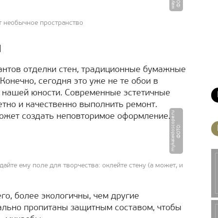
u
Ф
О
Т
О
:
w
a
y
si.
r
т необычное пространство
ы
антов отделки стен, традиционные бумажные
Конечно, сегодня это уже не те обои в
в нашей юности. Современные эстетичные
тно и качественно выполнить ремонт.
u
ожет создать неповторимое оформление.
Ф
О
Т
О
:
m
y
k
a
l
ei
d
o
s
c
o
p
e.
r
айте ему поле для творчества: оклейте стену (а может, и
го, более экологичны, чем другие
ально пропитаны защитным составом, чтобы