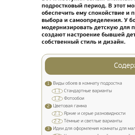
подростковый период. В этот мо
обеспечить ему спокойствие и п
выбора и самоопределения. У б
модернизировать детскую для п
создают настроение бывшей дет
собственный стиль и дизайн.
Содер
1
Виды обоев в комнату подростка
1.1
Стандартные варианты
1.2
Фотообои
2
Цветовая гамма
2.1
Яркие и серые разновидности
2.2
Тёмные и светлые варианты
3
Идеи для оформления комнаты для мал