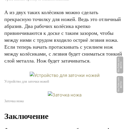
А из двух таких колёсиков можно сделать
прекрасную точилку для ножей. Ведь это отличный
абразив. Два рабочих колёсика крепко
привинчиваются к доске с таким зазором, чтобы
между ними с трудом входило остриё лезвия ножа.
Если теперь начать протаскивать с усилием нож
между колёсиками, с лезвия будет сниматься тонкий
m
слой металла. Нож будет затачиваться.
Ф
О
Т
О:
Y
o
u
T
u
b
e.
c
o
m
Устройство для заточки ножей
Ф
О
Т
О:
Y
o
u
T
u
b
e.
c
o
Заточка ножа
Заключение