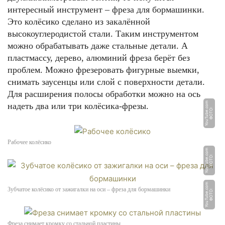
интересный инструмент – фреза для бормашинки.
Это колёсико сделано из закалённой
высокоуглеродистой стали. Таким инструментом
можно обрабатывать даже стальные детали. А
пластмассу, дерево, алюминий фреза берёт без
проблем. Можно фрезеровать фигурные выемки,
снимать заусенцы или слой с поверхности детали.
Для расширения полосы обработки можно на ось
m
надеть два или три колёсика-фрезы.
Ф
О
Т
О:
Y
o
u
T
u
b
e.
c
o
Рабочее колёсико
m
Ф
О
Т
О:
Y
o
u
T
u
b
e.
c
o
m
Зубчатое колёсико от зажигалки на оси – фреза для бормашинки
Ф
О
Т
О:
Y
o
u
T
u
b
e.
c
o
Фреза снимает кромку со стальной пластины