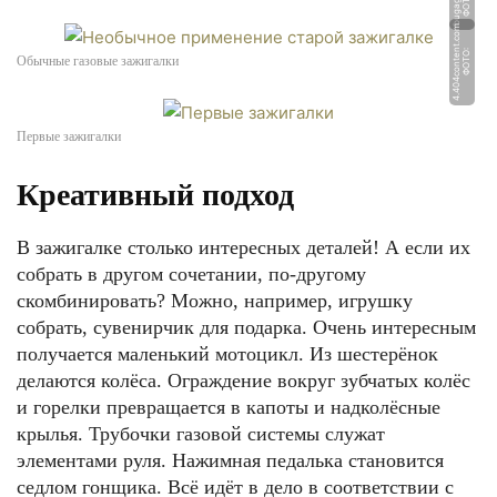
u
Ф
О
Т
О:
b
u
g
a
g
a.
r
m
Ф
О
Т
О:
4.
4
0
4
c
o
n
t
e
n
t.
c
o
Обычные газовые зажигалки
Первые зажигалки
Креативный подход
В зажигалке столько интересных деталей! А если их
собрать в другом сочетании, по-другому
скомбинировать? Можно, например, игрушку
собрать, сувенирчик для подарка. Очень интересным
получается маленький мотоцикл. Из шестерёнок
делаются колёса. Ограждение вокруг зубчатых колёс
и горелки превращается в капоты и надколёсные
крылья. Трубочки газовой системы служат
элементами руля. Нажимная педалька становится
седлом гонщика. Всё идёт в дело в соответствии с