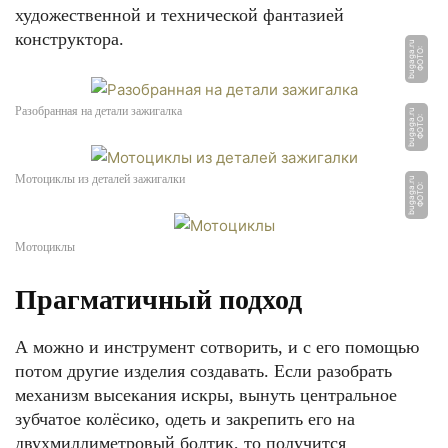
художественной и технической фантазией
конструктора.
u
Ф
О
Т
О:
b
u
g
a
g
a.
r
Разобранная на детали зажигалка
u
Ф
О
Т
О:
b
u
g
a
g
a.
r
Мотоциклы из деталей зажигалки
u
Ф
О
Т
О:
b
u
g
a
g
a.
r
Мотоциклы
Прагматичный подход
А можно и инструмент сотворить, и с его помощью
потом другие изделия создавать. Если разобрать
механизм высекания искры, вынуть центральное
зубчатое колёсико, одеть и закрепить его на
двухмиллиметровый болтик, то получится