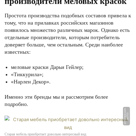
производители меловых красок
Простота производства подобных составов привела к
тому, что на прилавках российских магазинов
появилось множество различных марок. Однако есть
отдельные производители, которым потребитель
доверяет больше, чем остальным. Среди наиболее
известных:
меловые краски Дарьи Гейлер;
«Тиккурила»;
«Нарлен Декор».
Именно эти бренды мы и рассмотрим более
подробно.
m
Ф
О
Т
О:
pi
n
t
e
r
e
s
t.
c
o
Старая мебель приобретает довольно интересный вид