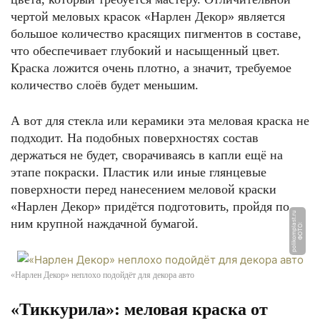
чертой меловых красок «Нарлен Декор» является
большое количество красящих пигментов в составе,
что обеспечивает глубокий и насыщенный цвет.
Краска ложится очень плотно, а значит, требуемое
количество слоёв будет меньшим.
А вот для стекла или керамики эта меловая краска не
подходит. На подобных поверхностях состав
держаться не будет, сворачиваясь в капли ещё на
этапе покраски. Пластик или иные глянцевые
поверхности перед нанесением меловой краски
«Нарлен Декор» придётся подготовить, пройдя по
u
ним крупной наждачной бумагой.
Ф
О
Т
О:
p
oli
k
o
m
pl
a
s
t.
r
«Нарлен Декор» неплохо подойдёт для декора авто
«Тиккурила»: меловая краска от