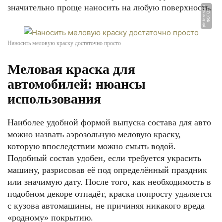
значительно проще наносить на любую поверхность.
u
Ф
О
Т
О:
pi
n
t
e
r
e
s
t.
r
Наносить меловую краску достаточно просто
Меловая краска для
автомобилей: нюансы
использования
Наиболее удобной формой выпуска состава для авто
можно назвать аэрозольную меловую краску,
которую впоследствии можно смыть водой.
Подобный состав удобен, если требуется украсить
машину, разрисовав её под определённый праздник
или значимую дату. После того, как необходимость в
подобном декоре отпадёт, краска попросту удаляется
с кузова автомашины, не причиняя никакого вреда
«родному» покрытию.