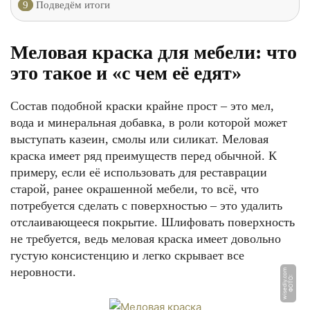
9
Подведём итоги
Меловая краска для мебели: что
это такое и «с чем её едят»
Состав подобной краски крайне прост – это мел,
вода и минеральная добавка, в роли которой может
выступать казеин, смолы или силикат. Меловая
краска имеет ряд преимуществ перед обычной. К
примеру, если её использовать для реставрации
старой, ранее окрашенной мебели, то всё, что
потребуется сделать с поверхностью – это удалить
отслаивающееся покрытие. Шлифовать поверхность
не требуется, ведь меловая краска имеет довольно
густую консистенцию и легко скрывает все
неровности.
m
Ф
О
Т
О:
wi
s
e
di
y.
c
o