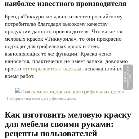
наиболее известного производителя
Бренд «Тиккурила» давно известен российскому
потребителю благодаря высокому качеству
продукции данного производителя. Что касается
меловых красок «Тиккурила», то они прекрасно
подходят для грифельных досок и стен,
выполняющих те же функции. Краска легко
наносится, практически не имеет запаха, довольно
просто
отстирывается с одежды
, испачканной во
-
k
u
время работ.
Ф
О
Т
О:
m
a
g
a
d
a
n.
ti
k
u
ril
a
s
h
o
p
s.
r
«Тиккурила» идеальна для грифельных досок
Как изготовить меловую краску
для мебели своими руками:
рецепты пользователей