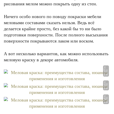
рисования мелом можно покрыть одну из стен.
Ничего особо нового по поводу покраски мебели
меловыми составами сказать нельзя. Ведь всё
делается крайне просто, без какой бы то ни было
подготовки поверхности. После полного высыхания
поверхности покрываются лаком или воском.
А вот несколько вариантов, как можно использовать
меловую краску в декоре автомобиля.
u
Ф
О
Т
О:
fl
o
ri
st
3
7.
r
u
Ф
О
Т
О:
k
e
al
a
n.
r
u
Ф
О
Т
О:
m.
2
gi
s.
r