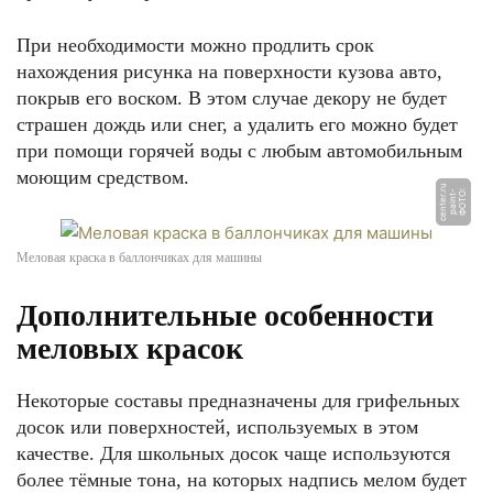
При необходимости можно продлить срок
нахождения рисунка на поверхности кузова авто,
покрыв его воском. В этом случае декору не будет
страшен дождь или снег, а удалить его можно будет
при помощи горячей воды с любым автомобильным
моющим средством.
u
Ф
О
Т
О:
p
ai
n
t
-
c
e
n
t
e
r.
r
Меловая краска в баллончиках для машины
Дополнительные особенности
меловых красок
Некоторые составы предназначены для грифельных
досок или поверхностей, используемых в этом
качестве. Для школьных досок чаще используются
более тёмные тона, на которых надпись мелом будет