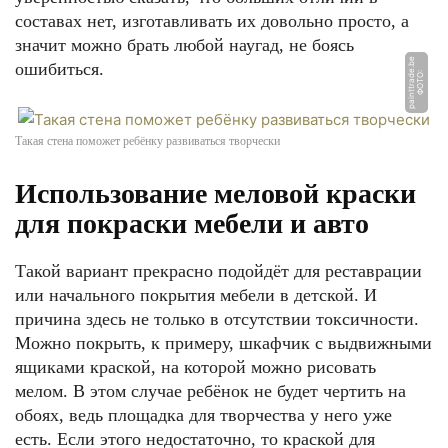
составах нет, изготавливать их довольно просто, а
значит можно брать любой наугад, не боясь
e
ошибиться.
Ф
О
Т
О:
p
ai
n
t
t
r
a
d
e.
b
Такая стена поможет ребёнку развиваться творчески
Использование меловой краски
для покраски мебели и авто
Такой вариант прекрасно подойдёт для реставрации
или начального покрытия мебели в детской. И
причина здесь не только в отсутствии токсичности.
Можно покрыть, к примеру, шкафчик с выдвижными
ящиками краской, на которой можно рисовать
мелом. В этом случае ребёнок не будет чертить на
обоях, ведь площадка для творчества у него уже
есть. Если этого недостаточно, то краской для