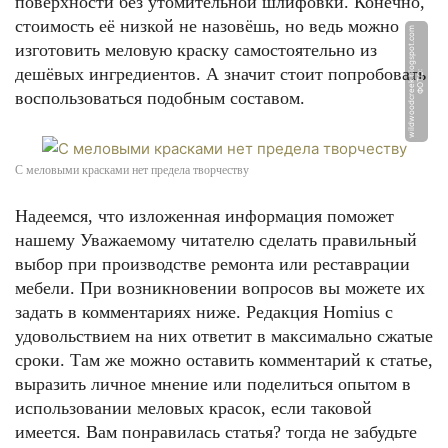
поверхности без утомительной шлифовки. Конечно,
стоимость её низкой не назовёшь, но ведь можно
m
изготовить меловую краску самостоятельно из
дешёвых ингредиентов. А значит стоит попробовать
Ф
О
Т
О:
wil
d
w
o
o
d
c
r
e
e
k.
bl
o
g
s
p
o
t.
c
o
воспользоваться подобным составом.
С меловыми красками нет предела творчеству
Надеемся, что изложенная информация поможет
нашему Уважаемому читателю сделать правильный
выбор при производстве ремонта или реставрации
мебели. При возникновении вопросов вы можете их
задать в комментариях ниже. Редакция Homius с
удовольствием на них ответит в максимально сжатые
сроки. Там же можно оставить комментарий к статье,
выразить личное мнение или поделиться опытом в
использовании меловых красок, если таковой
имеется. Вам понравилась статья? тогда не забудьте