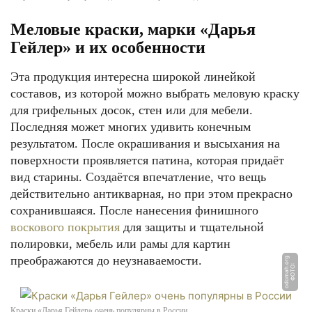
Меловые краски, марки «Дарья
Гейлер» и их особенности
Эта продукция интересна широкой линейкой
составов, из которой можно выбрать меловую краску
для грифельных досок, стен или для мебели.
Последняя может многих удивить конечным
результатом. После окрашивания и высыхания на
поверхности проявляется патина, которая придаёт
вид старины. Создаётся впечатление, что вещь
действительно антикварная, но при этом прекрасно
сохранившаяся. После нанесения финишного
воскового покрытия
для защиты и тщательной
полировки, мебель или рамы для картин
преображаются до неузнаваемости.
g
Ф
О
Т
О:
o
d
o
m
a
h.
o
r
Краски «Дарья Гейлер» очень популярны в России