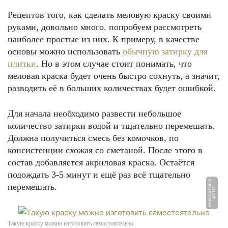
Рецептов того, как сделать меловую краску своими
руками, довольно много. попробуем рассмотреть
наиболее простые из них. К примеру, в качестве
основы можно использовать
обычную затирку для
плитки
. Но в этом случае стоит понимать, что
меловая краска будет очень быстро сохнуть, а значит,
разводить её в больших количествах будет ошибкой.
Для начала необходимо развести небольшое
количество затирки водой и тщательно перемешать.
Должна получиться смесь без комочков, по
консистенции схожая со сметаной. После этого в
состав добавляется акриловая краска. Остаётся
подождать 3-5 минут и ещё раз всё тщательно
u
перемешать.
Ф
О
Т
О:
s
m
e
k
al
o
4
k
a.
r
Такую краску можно изготовить самостоятельно