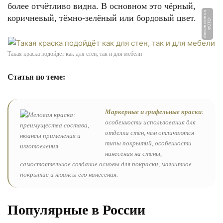
более отчётливо видна. В основном это чёрный,
a
коричневый, тёмно-зелёный или бордовый цвет.
Ф
О
Т
О:
d
o
c
o
m.
c
o
m.
u
Такая краска подойдёт как для стен, так и для мебели
Статья по теме:
Маркерные и грифельные краски
:
особенности использования для
отделки стен, чем отличаются
типы покрытий, особенности
нанесения на стены,
самостоятельное создание основы для покраски, магнитное
покрытие и нюансы его нанесения.
Популярные в России