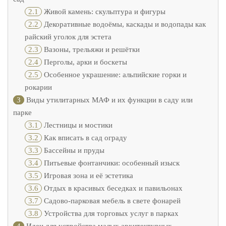
2.1
Живой камень: скульптура и фигуры
2.2
Декоративные водоёмы, каскады и водопады как
райский уголок для эстета
2.3
Вазоны, трельяжи и решётки
2.4
Перголы, арки и боскеты
2.5
Особенное украшение: альпийские горки и
рокарии
3
Виды утилитарных МАФ и их функции в саду или
парке
3.1
Лестницы и мостики
3.2
Как вписать в сад ограду
3.3
Бассейны и пруды
3.4
Питьевые фонтанчики: особенный изыск
3.5
Игровая зона и её эстетика
3.6
Отдых в красивых беседках и павильонах
3.7
Садово-парковая мебель в свете фонарей
3.8
Устройства для торговых услуг в парках