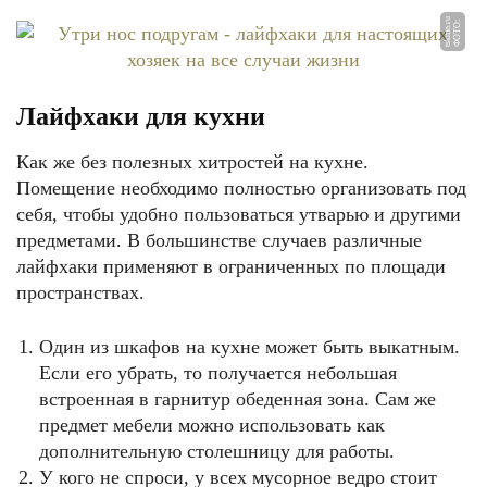
u
Ф
О
Т
О:
t
s
k
m
n.
r
Лайфхаки для кухни
Как же без полезных хитростей на кухне.
Помещение необходимо полностью организовать под
себя, чтобы удобно пользоваться утварью и другими
предметами. В большинстве случаев различные
лайфхаки применяют в ограниченных по площади
пространствах.
Один из шкафов на кухне может быть выкатным.
Если его убрать, то получается небольшая
встроенная в гарнитур обеденная зона. Сам же
предмет мебели можно использовать как
дополнительную столешницу для работы.
У кого не спроси, у всех мусорное ведро стоит