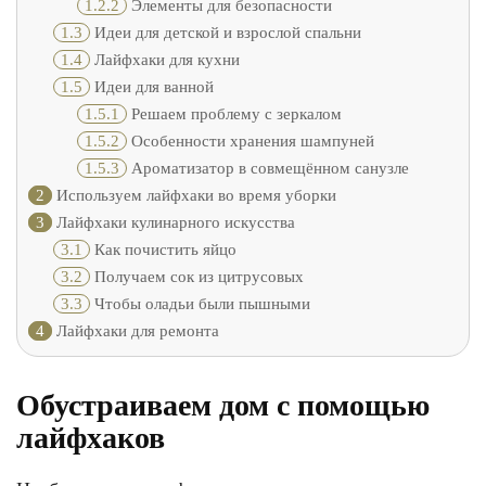
1.2.2
Элементы для безопасности
1.3
Идеи для детской и взрослой спальни
1.4
Лайфхаки для кухни
1.5
Идеи для ванной
1.5.1
Решаем проблему с зеркалом
1.5.2
Особенности хранения шампуней
1.5.3
Ароматизатор в совмещённом санузле
2
Используем лайфхаки во время уборки
3
Лайфхаки кулинарного искусства
3.1
Как почистить яйцо
3.2
Получаем сок из цитрусовых
3.3
Чтобы оладьи были пышными
4
Лайфхаки для ремонта
Обустраиваем дом с помощью
лайфхаков