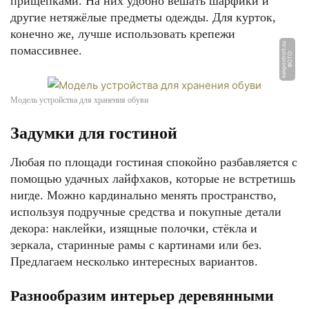
прищепками. На них удобно вешать шарфики и
другие нетяжёлые предметы одежды. Для курток,
конечно же, лучше использовать крепежи
u
помассивнее.
Ф
О
Т
О:
k
a
k
p
o
s
t
r
oi
t.
s
Модель устройства для хранения обуви
Задумки для гостиной
Любая по площади гостиная спокойно разбавляется с
помощью удачных лайфхаков, которые не встретишь
нигде. Можно кардинально менять пространство,
используя подручные средства и покупные детали
декора: наклейки, изящные полочки, стёкла и
зеркала, старинные рамы с картинами или без.
Предлагаем несколько интересных вариантов.
Разнообразим интерьер деревянными