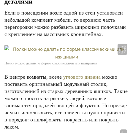
деталями
Если в помещении возле одной из стен установлен
небольшой комплект мебели, то верхнюю часть
перегородки можно разбавить широкими полочками
с креплением на массивных кронштейнах.
-
Ф
О
Т
О:
v
o
k
r
u
g
n
a
s.
r
u
Полки можно делать по форме классическими или изящными
В центре комнаты, возле
углового дивана
можно
поставить оригинальный модульный столик,
изготовленный из старых деревянных ящиков. Такие
можно спросить на рынке у людей, которые
занимаются продажей овощей и фруктов. Но прежде
чем их использовать, все элементы нужно привести
в порядок: отшлифовать, покрасить или покрыть
лаком.