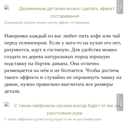
u
Ф
О
Т
О:
t
r
a
di
n
g
h
u
b.
r
Деревянным деталям можно сделать эффект состаривания
Наверняка каждый из вас любит пить кофе или чай
перед телевизором. Если у кого-то на кухне его нет,
разумеется, идут в гостиную. Для удобства можно
создать из дерева натуральных пород хорошую
подставку на бортик дивана. Она отлично
размещается на нём и не болтается. Чтобы достичь
такого эффекта и случайно не опрокинуть чашку на
диван, нужно правильно высчитать все размеры
детали.
m
Ф
О
Т
О:
pi
n
t
e
r
e
s
t.
c
o
С таким лайфхаком кружка всегда будет от вас на расстоянии руки