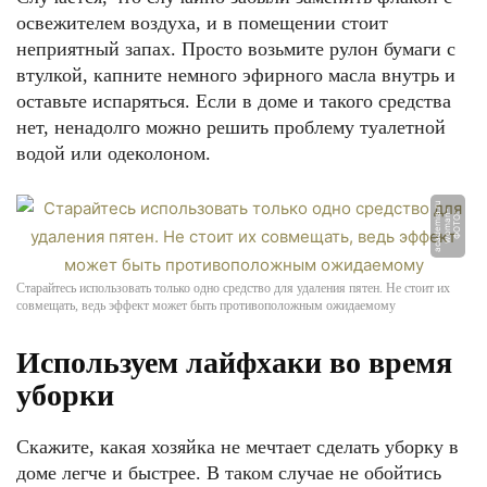
освежителем воздуха, и в помещении стоит
неприятный запах. Просто возьмите рулон бумаги с
втулкой, капните немного эфирного масла внутрь и
оставьте испаряться. Если в доме и такого средства
нет, ненадолго можно решить проблему туалетной
водой или одеколоном.
u
-
a.
Ф
О
Т
О:
w
o
m
a
n
a
c
a
d
e
mi
r
Старайтесь использовать только одно средство для удаления пятен. Не стоит их
совмещать, ведь эффект может быть противоположным ожидаемому
Используем лайфхаки во время
уборки
Скажите, какая хозяйка не мечтает сделать уборку в
доме легче и быстрее. В таком случае не обойтись