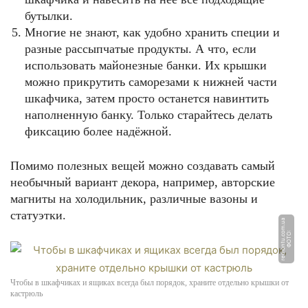
бутылки.
Многие не знают, как удобно хранить специи и
разные рассыпчатые продукты. А что, если
использовать майонезные банки. Их крышки
можно прикрутить саморезами к нижней части
шкафчика, затем просто останется навинтить
наполненную банку. Только старайтесь делать
фиксацию более надёжной.
Помимо полезных вещей можно создавать самый
необычный вариант декора, например, авторские
магниты на холодильник, различные вазоны и
статуэтки.
a
Ф
О
Т
О:
r
e
m
o
n
t
u.
c
o
m.
u
Чтобы в шкафчиках и ящиках всегда был порядок, храните отдельно крышки от
кастрюль