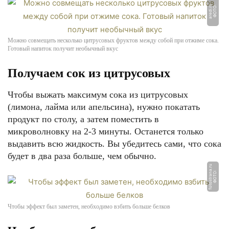
u
Ф
О
Т
О:
a
r
e
di.
r
Можно совмещать несколько цитрусовых фруктов между собой при отжиме сока.
Готовый напиток получит необычный вкус
Получаем сок из цитрусовых
Чтобы выжать максимум сока из цитрусовых
(лимона, лайма или апельсина), нужно покатать
продукт по столу, а затем поместить в
микроволновку на 2-3 минуты. Останется только
выдавить всю жидкость. Вы убедитесь сами, что сока
будет в два раза больше, чем обычно.
u
Ф
О
Т
О:
f
o
t
o
s
t
r
a
n
a.
r
Чтобы эффект был заметен, необходимо взбить больше белков