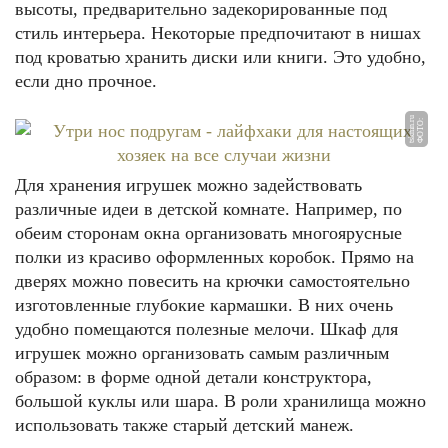
высоты, предварительно задекорированные под
стиль интерьера. Некоторые предпочитают в нишах
под кроватью хранить диски или книги. Это удобно,
если дно прочное.
u
Ф
О
Т
О:
t
s
k
m
n.
r
Для хранения игрушек можно задействовать
различные идеи в детской комнате. Например, по
обеим сторонам окна организовать многоярусные
полки из красиво оформленных коробок. Прямо на
дверях можно повесить на крючки самостоятельно
изготовленные глубокие кармашки. В них очень
удобно помещаются полезные мелочи. Шкаф для
игрушек можно организовать самым различным
образом: в форме одной детали конструктора,
большой куклы или шара. В роли хранилища можно
использовать также старый детский манеж.