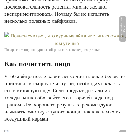
последовательность рецепта, многие желают
экспериментировать. Почему бы не испытать
m
несколько полезных лайфхаков.
Ф
О
Т
О:
b
u
si
n
e
s
si
n
si
d
e
r.
c
o
Повара считают, что куриные яйца чистить сложнее, чем утиные
Как почистить яйцо
Чтобы яйцо после варки легко чистилось и белок не
приставал к скорлупе изнутри, необходимо класть
его в кипящую воду. Если продукт достали из
холодильника обогрейте его в горячей воде под
краном. Для хорошего результата рекомендуют
начинать очистку с тупого конца, так как там есть
воздушный карман.