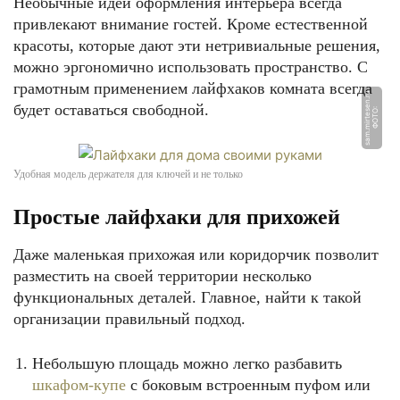
Необычные идеи оформления интерьера всегда
привлекают внимание гостей. Кроме естественной
красоты, которые дают эти нетривиальные решения,
можно эргономично использовать пространство. С
грамотным применением лайфхаков комната всегда
u
будет оставаться свободной.
Ф
О
Т
О:
s
a
m.
mi
r
t
e
s
e
n.
r
Удобная модель держателя для ключей и не только
Простые лайфхаки для прихожей
Даже маленькая прихожая или коридорчик позволит
разместить на своей территории несколько
функциональных деталей. Главное, найти к такой
организации правильный подход.
Небольшую площадь можно легко разбавить
шкафом-купе
с боковым встроенным пуфом или