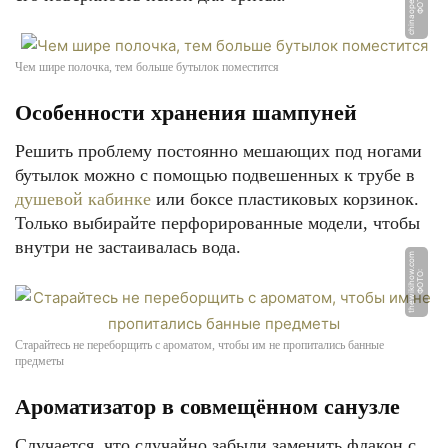
u
Ф
О
Т
О:
c
hi
n
a
o
p
e
n
3
6
5.
r
Чем шире полочка, тем больше бутылок поместится
Особенности хранения шампуней
Решить проблему постоянно мешающих под ногами
бутылок можно с помощью подвешенных к трубе в
душевой кабинке
или боксе пластиковых корзинок.
Только выбирайте перфорированные модели, чтобы
внутри не застаивалась вода.
m
Ф
О
Т
О:
t
h
e
wi
ki
h
o
w.
c
o
Старайтесь не переборщить с ароматом, чтобы им не пропитались банные
предметы
Ароматизатор в совмещённом санузле
Случается, что случайно забыли заменить флакон с