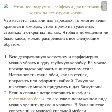
et
Ф
О
Т
О:
1
2
3
r
u.
n
Что касается спальни для взрослых, то многие вещи
хранятся в комодах, стоят прямо на туалетных
столиках и открытых полках. Чтобы в помещении не
было хаоса, можно распределить всё следующим
образом.
Всю декоративную косметику и парфюмерию
можно убрать в одну глубокую коробку. Её можно
прежде задекорировать в интересном стиле.
Использовать такие обои, как на стенах,
покрасить или оформить каймой. Такую же
шкатулочку можно придумать и для бижутерии.
Если в спальне негде поставить шкаф для
постельного белья
, то его уже в поглаженном виде
можно хранить прямо в кровати. В большинстве
современных моделей спальной мебели