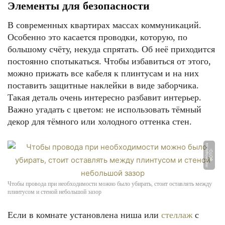
Элементы для безопасности
В современных квартирах массах коммуникаций.
Особенно это касается проводки, которую, по
большому счёту, некуда спрятать. Об неё приходится
постоянно спотыкаться. Чтобы избавиться от этого,
можно прижать все кабеля к плинтусам и на них
поставить защитные наклейки в виде заборчика.
Такая деталь очень интересно разбавит интерьер.
Важно угадать с цветом: не использовать тёмный
декор для тёмного или холодного оттенка стен.
u
Ф
О
Т
О:
m
e
b
el
s
p
b.
s
Чтобы провода при необходимости можно было убирать, стоит оставлять между
плинтусом и стеной небольшой зазор
Если в комнате установлена ниша или
стеллаж
с