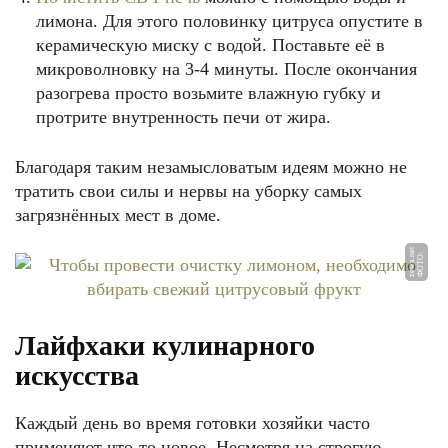
лимона. Для этого половинку цитруса опустите в
керамическую миску с водой. Поставьте её в
микроволновку на 3-4 минуты. После окончания
разогрева просто возьмите влажную губку и
протрите внутренность печи от жира.
Благодаря таким незамысловатым идеям можно не
тратить свои силы и нервы на уборку самых
загрязнённых мест в доме.
et
Ф
О
Т
О:
z
e
w
a.
n
Лайфхаки кулинарного
искусства
Каждый день во время готовки хозяйки часто
применяют что-то новое. Несмотря на строгую