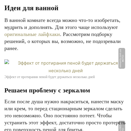
Идеи для ванной
В ванной комнате всегда можно что-то изобретать,
мудрить и дополнять. Для этого чаще используют
оригинальные лайфхаки
. Рассмотрим подборку
решений, о которых вы, возможно, не подозревали
ранее.
a
Ф
О
Т
О:
r
e
m
o
n
t
u.
c
o
m.
u
Эффект от протирания пеной будет держаться несколько дней
Решаем проблему с зеркалом
Если после душа нужно накраситься, нанести маску
или крем, то перед стационарным зеркалом сделать
это невозможно. Оно постоянно потеет. Чтобы
устранить этот эффект, достаточно просто протереть
его поверхность пеной для бритья.