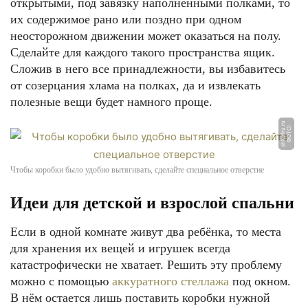
открытыми, под завязку наполненными полками, то
их содержимое рано или поздно при одном
неосторожном движении может оказаться на полу.
Сделайте для каждого такого пространства ящик.
Сложив в него все принадлежности, вы избавитесь
от созерцания хлама на полках, да и извлекать
полезные вещи будет намного проще.
u
Ф
О
Т
О:
s
h
k
a
f
r
u.
r
Чтобы коробки было удобно вытягивать, сделайте специальное отверстие
Идеи для детской и взрослой спальни
Если в одной комнате живут два ребёнка, то места
для хранения их вещей и игрушек всегда
катастрофически не хватает. Решить эту проблему
можно с помощью
аккуратного стеллажа
под окном.
В нём остается лишь поставить коробки нужной