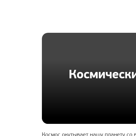
HOMIUS
Космически
Космос окутывает нашу планету со в