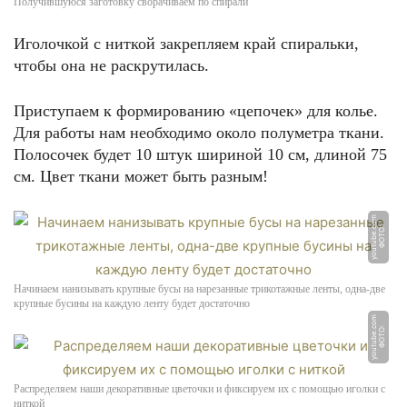
Получившуюся заготовку сворачиваем по спирали
Иголочкой с ниткой закрепляем край спиральки,
чтобы она не раскрутилась.
Приступаем к формированию «цепочек» для колье.
Для работы нам необходимо около полуметра ткани.
Полосочек будет 10 штук шириной 10 см, длиной 75
см. Цвет ткани может быть разным!
m
Ф
О
Т
О:
y
o
u
t
u
b
e.
c
o
Начинаем нанизывать крупные бусы на нарезанные трикотажные ленты, одна-две
крупные бусины на каждую ленту будет достаточно
m
Ф
О
Т
О:
y
o
u
t
u
b
e.
c
o
Распределяем наши декоративные цветочки и фиксируем их с помощью иголки с
ниткой