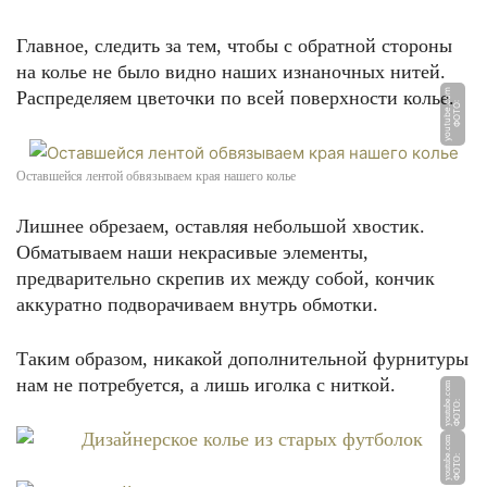
Главное, следить за тем, чтобы с обратной стороны
на колье не было видно наших изнаночных нитей.
Распределяем цветочки по всей поверхности колье.
m
Ф
О
Т
О:
y
o
u
t
u
b
e.
c
o
Оставшейся лентой обвязываем края нашего колье
Лишнее обрезаем, оставляя небольшой хвостик.
Обматываем наши некрасивые элементы,
предварительно скрепив их между собой, кончик
аккуратно подворачиваем внутрь обмотки.
Таким образом, никакой дополнительной фурнитуры
нам не потребуется, а лишь иголка с ниткой.
m
Ф
О
Т
О:
y
o
ut
u
b
e.
c
o
m
Ф
О
Т
О:
y
o
ut
u
b
e.
c
o