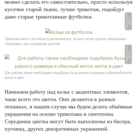
можно сделать его самостоятельно, просто используя
кусочки старой ткани, лучше трикотаж, подойдут
даже старые трикотажные футболки.
m
Ф
О
Т
О:
y
o
u
t
u
b
e.
c
o
Трикотаж имеет способность растягиваться, из него легко сделать специальные
«канатики» для соединения деталей
m
Ф
О
Т
О:
i.
e
b
a
yi
m
g.
c
o
Для работы также необходимо подобрать бусы разного размера и обычный моток
ниток в цвет
Начинаем работу над колье с акцентных элементов,
чаще всего это цветы. Они делаются в разных
техниках, в нашем случае мы будем делать объёмные
украшения на основе трикотажа и синтепона.
Серединки цветка могут быть выполнены из бисера,
пуговиц, других декоративных украшений.