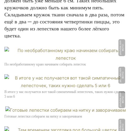
должен быть уже меньше 6 см. Таких небольших
кружочков должно быть как минимум пять.
Складываем кружок ткани сначала в два раза, потом
ещё в два ─ до состояния четвертинки пиццы, это
будет один из лепестков нашего более лёгкого
цветка.
m
Ф
О
Т
О:
y
o
u
t
u
b
e.
c
o
По необработанному краю начинаем собирать лепесток
m
Ф
О
Т
О:
y
o
u
t
u
b
e.
c
o
В итоге у нас получается вот такой симпатичный лепесточек, таких нужно сделать
m
5 или 6
Ф
О
Т
О:
y
o
u
t
u
b
e.
c
o
Готовые лепестки собираем на нитку и заворачиваем
m
Ф
О
Т
О:
y
o
u
t
u
b
e.
c
o