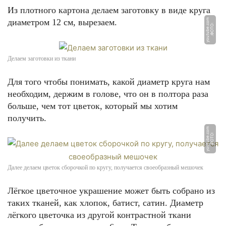
Из плотного картона делаем заготовку в виде круга
диаметром 12 см, вырезаем.
m
.
Ф
О
Т
О:
y
o
u
t
u
b
e.
c
o
Делаем заготовки из ткани
Для того чтобы понимать, какой диаметр круга нам
необходим, держим в голове, что он в полтора раза
больше, чем тот цветок, который мы хотим
получить.
m
Ф
О
Т
О:
y
o
u
t
u
b
e.
c
o
Далее делаем цветок сборочкой по кругу, получается своеобразный мешочек
Лёгкое цветочное украшение может быть собрано из
таких тканей, как хлопок, батист, сатин. Диаметр
лёгкого цветочка из другой контрастной ткани