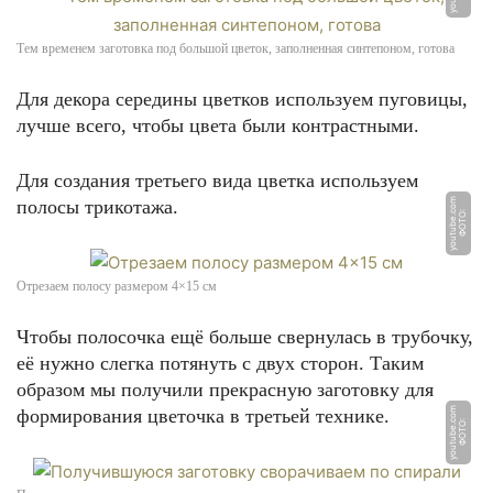
Тем временем заготовка под большой цветок, заполненная синтепоном, готова
Для декора середины цветков используем пуговицы,
лучше всего, чтобы цвета были контрастными.
Для создания третьего вида цветка используем
полосы трикотажа.
m
Ф
О
Т
О:
y
o
u
t
u
b
e.
c
o
Отрезаем полосу размером 4×15 см
Чтобы полосочка ещё больше свернулась в трубочку,
её нужно слегка потянуть с двух сторон. Таким
образом мы получили прекрасную заготовку для
формирования цветочка в третьей технике.
m
Ф
О
Т
О:
y
o
u
t
u
b
e.
c
o