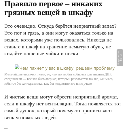
Правило первое – никаких
грязных вещей в шкафу
Это очевидно. Откуда берётся неприятный запах?
Это пот и грязь, а они могут оказаться только на
вещах, которыми уже пользовались. Никогда не
ставьте в шкаф на хранение немытую обувь, не
u
кидайте ношеные майки и носки.
Ф
О
Т
О:
bl
o
g
s.
kl
e
r
k.
r
Мельчайшие частички ткани, то, что так любят собирать для анализа ДНК
следователи — всё это биоматериал, который разлагается так же, как мясо,
забытое без холодильника, как бы неприятно это ни звучало
И чистые вещи могут обрести неприятный аромат,
если в шкафу нет вентиляции. Тогда появляется тот
самый душок, который почему-то приписывают
вещам пожилых людей.