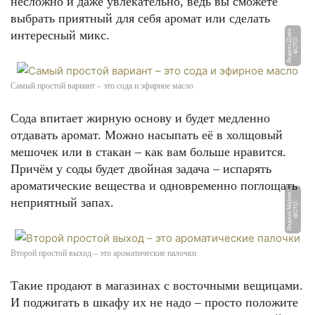
несложно и даже увлекательно, ведь вы сможете
выбрать приятный для себя аромат или сделать
интересный микс.
н
Ф
О
Т
О:
Я
н
д
е
к
с.
Д
з
е
Самый простой вариант – это сода и эфирное масло
Сода впитает жирную основу и будет медленно
отдавать аромат. Можно насыпать её в холщовый
мешочек или в стакан – как вам больше нравится.
Причём у соды будет двойная задача – испарять
ароматические вещества и одновременно поглощать
т
неприятный запах.
Ф
О
Т
О:
Я
н
д
е
к
с.
М
а
р
к
е
Второй простой выход – это ароматические палочки
Такие продают в магазинах с восточными вещицами.
И поджигать в шкафу их не надо – просто положите