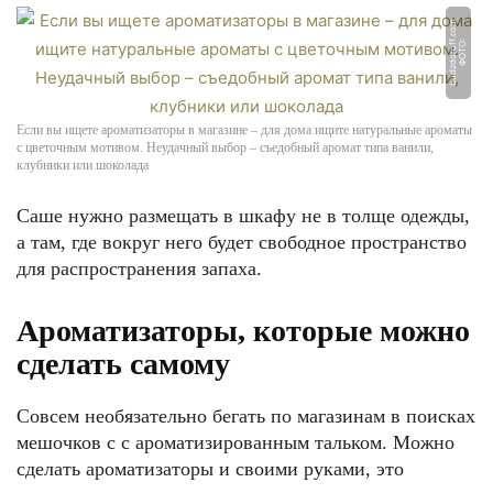
m
Ф
О
Т
О:
b
u
d
z
d
o
r
o
f
f.
c
o
Если вы ищете ароматизаторы в магазине – для дома ищите натуральные ароматы
с цветочным мотивом. Неудачный выбор – съедобный аромат типа ванили,
клубники или шоколада
Саше нужно размещать в шкафу не в толще одежды,
а там, где вокруг него будет свободное пространство
для распространения запаха.
Ароматизаторы, которые можно
сделать самому
Совсем необязательно бегать по магазинам в поисках
мешочков с с ароматизированным тальком. Можно
сделать ароматизаторы и своими руками, это