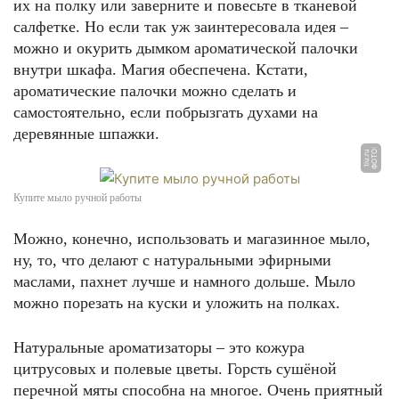
их на полку или заверните и повесьте в тканевой
салфетке. Но если так уж заинтересовала идея –
можно и окурить дымком ароматической палочки
внутри шкафа. Магия обеспечена. Кстати,
ароматические палочки можно сделать и
самостоятельно, если побрызгать духами на
деревянные шпажки.
Ф
О
Т
О:
ti
u.
r
u
Купите мыло ручной работы
Можно, конечно, использовать и магазинное мыло,
ну, то, что делают с натуральными эфирными
маслами, пахнет лучше и намного дольше. Мыло
можно порезать на куски и уложить на полках.
Натуральные ароматизаторы – это кожура
цитрусовых и полевые цветы. Горсть сушёной
перечной мяты способна на многое. Очень приятный