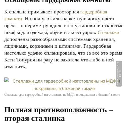
К спальне примыкает просторная
гардеробная
комната
. На пол уложили паркетную доску цвета
орех. По периметру вдоль стен установили открытые
шкафы для одежды, обуви и аксессуаров.
Стеллажи
дополнены разнообразными системами хранения,
ящичками, корзинами и штангами. Гардеробная
настолько удачно спланирована, что за всё это время
Кети Топурия ни разу не захотела что-либо в ней
u
изменить.
Ф
О
Т
О:
bl
a
g
o
u
s
t
r
o
y
s
t
v
o
2
4.
r
Стеллажи для гардеробной изготовлены из МДФ и покрашены в бежевой гамме
Полная противоположность –
вторая сталинка