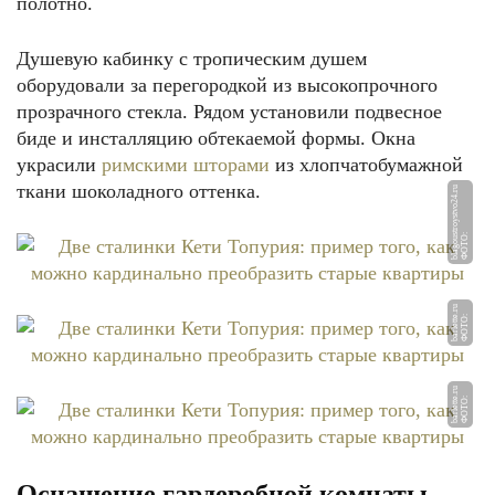
полотно.
Душевую кабинку с тропическим душем
оборудовали за перегородкой из высокопрочного
прозрачного стекла. Рядом установили подвесное
биде и инсталляцию обтекаемой формы. Окна
украсили
римскими шторами
из хлопчатобумажной
ткани шоколадного оттенка.
u
Ф
О
Т
О:
bl
a
g
o
u
st
r
o
y
st
v
o
2
4.
r
u
Ф
О
Т
О:
b
a
rl
ett
e.
r
u
Ф
О
Т
О:
b
a
rl
ett
e.
r
Оснащение гардеробной комнаты