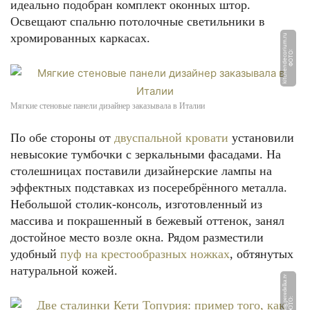
идеально подобран комплект оконных штор.
Освещают спальню потолочные светильники в
хромированных каркасах.
u
Ф
О
Т
О:
ki
t
c
h
e
n
d
e
c
o
ri
u
m.
r
Мягкие стеновые панели дизайнер заказывала в Италии
По обе стороны от
двуспальной кровати
установили
невысокие тумбочки с зеркальными фасадами. На
столешницах поставили дизайнерские лампы на
эффектных подставках из посеребрённого металла.
Небольшой столик-консоль, изготовленный из
массива и покрашенный в бежевый оттенок, занял
достойное место возле окна. Рядом разместили
удобный
пуф на крестообразных ножках
, обтянутых
натуральной кожей.
v
Ф
О
Т
О:
bl
o
g.
p
e
r
e
d
el
k
a.t