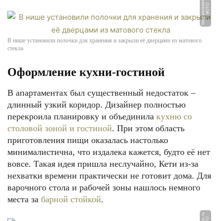
v
Ф
О
Т
О:
bl
o
g.
p
e
r
e
d
el
k
a.
t
В нише установили полочки для хранения и закрыли её дверцами из матового
стекла
Оформление кухни-гостиной
В апартаментах был существенный недостаток –
длинный узкий коридор. Дизайнер полностью
перекроила планировку и объединила
кухню со
столовой зоной и гостиной
. При этом область
приготовления пищи оказалась настолько
минималистична, что издалека кажется, будто её нет
вовсе. Такая идея пришла неслучайно, Кети из-за
нехватки времени практически не готовит дома. Для
варочного стола и рабочей зоны нашлось немного
места за
барной стойкой
.