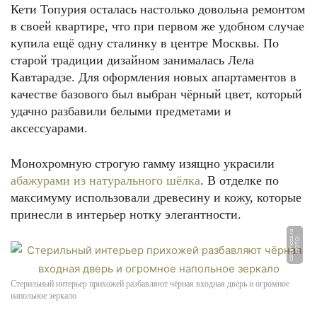
Кети Топурия осталась настолько довольна ремонтом
в своей квартире, что при первом же удобном случае
купила ещё одну сталинку в центре Москвы. По
старой традиции дизайном занималась Лела
Кавтарадзе. Для оформления новых апартаментов в
качестве базового был выбран чёрный цвет, который
удачно разбавили белыми предметами и
аксессуарами.
Монохромную строгую гамму изящно украсили
абажурами из натурального шёлка
. В отделке по
максимуму использовали древесину и кожу, которые
принесли в интерьер нотку элегантности.
u
Ф
О
Т
О:
c
a
s
a
ri
c
c
a.
r
Стерильный интерьер прихожей разбавляют чёрная входная дверь и огромное
напольное зеркало