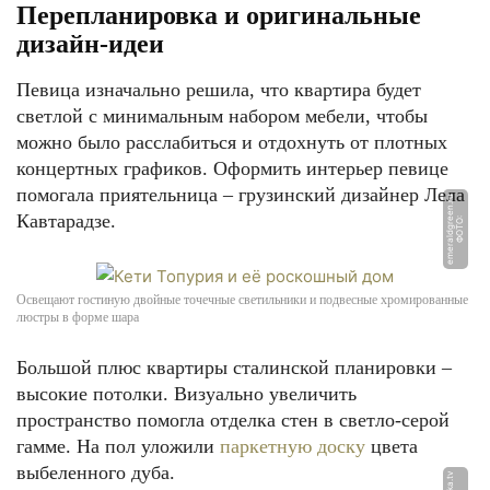
Перепланировка и оригинальные
дизайн-идеи
Певица изначально решила, что квартира будет
светлой с минимальным набором мебели, чтобы
можно было расслабиться и отдохнуть от плотных
концертных графиков. Оформить интерьер певице
помогала приятельница – грузинский дизайнер Лела
u
Кавтарадзе.
Ф
О
Т
О:
e
m
e
r
al
d
g
r
e
e
n.
r
Освещают гостиную двойные точечные светильники и подвесные хромированные
люстры в форме шара
Большой плюс квартиры сталинской планировки –
высокие потолки. Визуально увеличить
пространство помогла отделка стен в светло-серой
гамме. На пол уложили
паркетную доску
цвета
выбеленного дуба.