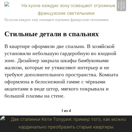
-
Ф
О
Т
О:
f
a
s
hi
o
n
i
n
t.
r
u
На кухне каждую зону освещают огромные французские светильники
Стильные детали в спальнях
В квартире оформили две спальни. В хозяйской
установили небольшую гардеробную во входной
зоне. Дизайнер закрыла шкафы бамбуковыми
жалюзи, которые не утяжеляют интерьер и не
требуют дополнительного пространства. Комната
оформлена в белоснежной гамме с чёрными
акцентами в виде штор, мягкого покрывала и
большой плазмы на стене.
1
из 4