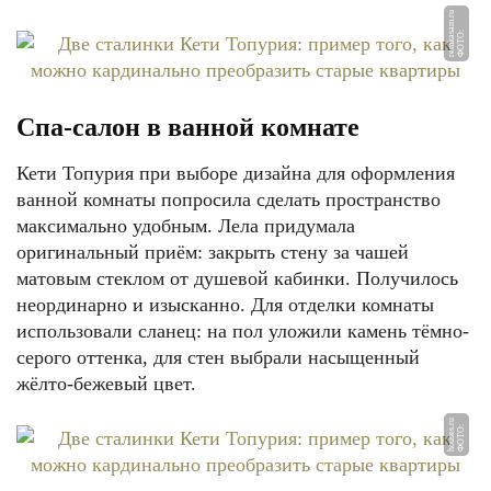
u
Ф
О
Т
О:
r
e
m
k
a
s
a
m.
r
Спа-салон в ванной комнате
Кети Топурия при выборе дизайна для оформления
ванной комнаты попросила сделать пространство
ФОТО: remkasam.ru
максимально удобным. Лела придумала
оригинальный приём: закрыть стену за чашей
матовым стеклом от душевой кабинки. Получилось
неординарно и изысканно. Для отделки комнаты
использовали сланец: на пол уложили камень тёмно-
серого оттенка, для стен выбрали насыщенный
жёлто-бежевый цвет.
u
Ф
О
Т
О:
h
o
u
s
e
s.
r
ФОТО: remkasam.ru