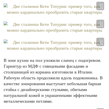
Ф
О
О:
f
a
s
o
n
-
i
nt.
r
Т
hi
u
Ф
О
О:
f
a
s
o
n
-
i
nt.
r
Т
hi
u
Ф
О
О:
f
a
s
o
n
-
i
nt.
r
Т
hi
u
В зоне кухни на пол уложили сланец с подогревом.
Гарнитур из МДФ с глянцевыми фасадами и
столешницей из кориана изготовили в Италии.
Рабочую область продолжили вдоль подоконника. В
качестве зонирования выступает небольшая барная
стойка с дизайнерскими стульями, обитыми
натуральной кожей и украшенными эффектными
металлическими петлями.