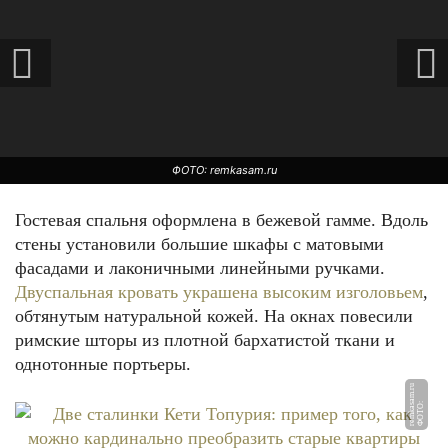
ФОТО: remkasam.ru
Гостевая спальня оформлена в бежевой гамме. Вдоль
стены установили большие шкафы с матовыми
фасадами и лаконичными линейными ручками.
Двуспальная кровать украшена высоким изголовьем
,
обтянутым натуральной кожей. На окнах повесили
римские шторы из плотной бархатистой ткани и
однотонные портьеры.
u
Ф
О
Т
О:
r
e
m
k
a
s
a
m.
r
ФОТО: remkasam.ru