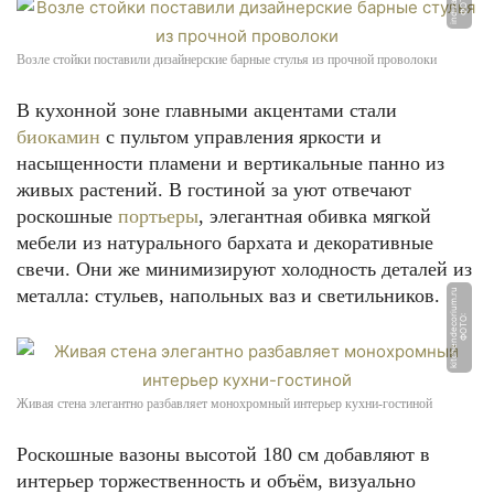
u
Ф
О
Т
О:
i
n
di
z
aj
n.
r
Возле стойки поставили дизайнерские барные стулья из прочной проволоки
В кухонной зоне главными акцентами стали
биокамин
с пультом управления яркости и
насыщенности пламени и вертикальные панно из
живых растений. В гостиной за уют отвечают
роскошные
портьеры
, элегантная обивка мягкой
мебели из натурального бархата и декоративные
свечи. Они же минимизируют холодность деталей из
металла: стульев, напольных ваз и светильников.
u
Ф
О
Т
О:
ki
t
c
h
e
n
d
e
c
o
ri
u
m.
r
Живая стена элегантно разбавляет монохромный интерьер кухни-гостиной
Роскошные вазоны высотой 180 см добавляют в
интерьер торжественность и объём, визуально