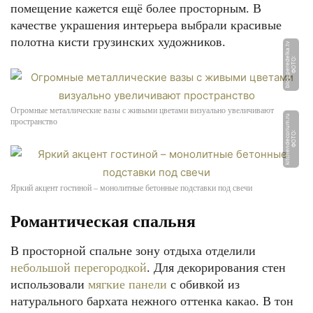
помещение кажется ещё более просторным. В
качестве украшения интерьера выбрали красивые
полотна кисти грузинских художников.
v
Ф
О
Т
О:
bl
o
g.
p
e
r
e
d
el
k
a.
t
Огромные металлические вазы с живыми цветами визуально увеличивают
u
пространство
Ф
О
Т
О:
ki
t
c
h
e
n
d
e
c
o
ri
u
m.
r
Яркий акцент гостиной – монолитные бетонные подставки под свечи
Романтическая спальня
В просторной спальне зону отдыха отделили
небольшой перегородкой
. Для декорирования стен
использовали
мягкие панели
с обивкой из
натурального бархата нежного оттенка какао. В тон