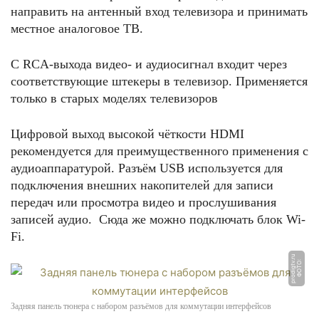
направить на антенный вход телевизора и принимать
местное аналоговое ТВ.
С RCA-выхода видео- и аудиосигнал входит через
соответствующие штекеры в телевизор. Применяется
только в старых моделях телевизоров
Цифровой выход высокой чёткости HDMI
рекомендуется для преимущественного применения с
аудиоаппаратурой. Разъём USB используется для
подключения внешних накопителей для записи
передач или просмотра видео и прослушивания
записей аудио. Сюда же можно подключать блок Wi-
Fi.
u
Ф
О
Т
О:
p
r
o
di
g
t
v.
r
Задняя панель тюнера с набором разъёмов для коммутации интерфейсов