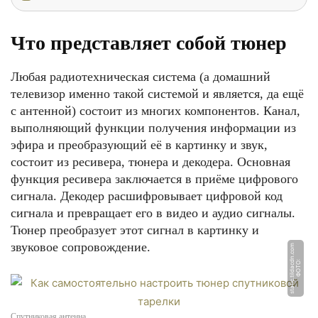
Что представляет собой тюнер
Любая радиотехническая система (а домашний
телевизор именно такой системой и является, да ещё
с антенной) состоит из многих компонентов. Канал,
выполняющий функции получения информации из
эфира и преобразующий её в картинку и звук,
состоит из ресивера, тюнера и декодера. Основная
функция ресивера заключается в приёме цифрового
сигнала. Декодер расшифровывает цифровой код
сигнала и превращает его в видео и аудио сигналы.
Тюнер преобразует этот сигнал в картинку и
звуковое сопровождение.
m
Ф
О
Т
О:
s
t
a
ti
c.
til
d
a
c
d
n.
c
o
Спутниковая антенна