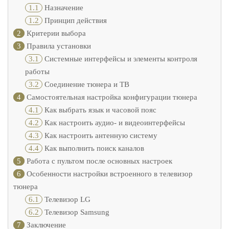
1.1
Назначение
1.2
Принцип действия
2
Критерии выбора
3
Правила установки
3.1
Системные интерфейсы и элементы контроля
работы
3.2
Соединение тюнера и ТВ
4
Самостоятельная настройка конфигурации тюнера
4.1
Как выбрать язык и часовой пояс
4.2
Как настроить аудио- и видеоинтерфейсы
4.3
Как настроить антенную систему
4.4
Как выполнить поиск каналов
5
Работа с пультом после основных настроек
6
Особенности настройки встроенного в телевизор
тюнера
6.1
Телевизор LG
6.2
Телевизор Samsung
7
Заключение