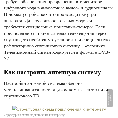
требует обеспечения превращения в телевизоре
цифрового кода в аналоговые видео- и аудиосигналы.
В новых устройствах это происходит внутри
аппарата. Для телевизоров старых моделей
требуются специальные приставки-тюнеры. Если
предполагается приём сигнала телевещания через
спутник, то необходимо установить и специальную
рефлекторную спутниковую антенну – «тарелку».
Телевизионный сигнал кодируется в формате DVB-
S2.
Как настроить антенную систему
Настройки антенной системы обычно
устанавливаются поставщиком комплекта техники
u
спутникового ТВ.
Ф
О
Т
О:
t
v
o
y
k
o
m
p
u
t
e
r.
r
Структурная схема подключения к интернету