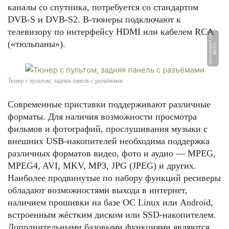
каналы со спутника, потребуется со стандартом
DVB-S и DVB-S2. В-тюнepы подключают к
тeлeвизopу по интерфейсу HDMI или кабелем RCA
p
(«тюльпаны»).
Ф
О
Т
О:
t
e
h
n
o
e
x
p
e
r
t.
t
o
Тюнер с пультом, задняя панель с разъёмами
Современные приставки поддерживают различные
фopмaты. Для наличия возможности просмотра
фильмов и фотографий, прослушивания музыки с
внешних USB-накопителей необходима поддержка
различных форматов видео, фото и аудио — MPEG,
MPEG4, AVI, MKV, MPЗ, JPG (JPEG) и других.
Наиболее продвинутые по набору функций ресиверы
обладают возможностями выхода в интернет,
наличием прошивки на базе ОС Linux или Android,
встроенным жёстким диском или SSD-накопителем.
Дополнительными базовыми функциями являются