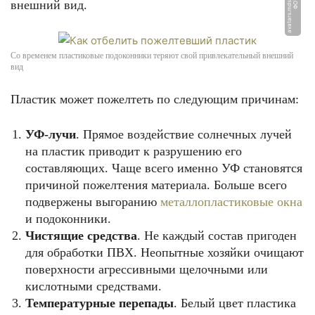
t
Ф
О
Т
О:
a
v
a
t
a
r
s.
m
d
s.
y
a
n
d
e
x.
n
e
внешний вид.
Со временем пластиковые подоконники теряют свой привлекательный внешний
вид
Пластик может пожелтеть по следующим причинам:
УФ-лучи
. Прямое воздействие солнечных лучей
на пластик приводит к разрушению его
составляющих. Чаще всего именно УФ становятся
причиной пожелтения материала. Больше всего
подвержены выгоранию
металлопластиковые окна
и подоконники.
Чистящие средства
. Не каждый состав пригоден
для обработки ПВХ. Неопытные хозяйки очищают
поверхности агрессивными щелочными или
кислотными средствами.
Температурные перепады
. Белый цвет пластика