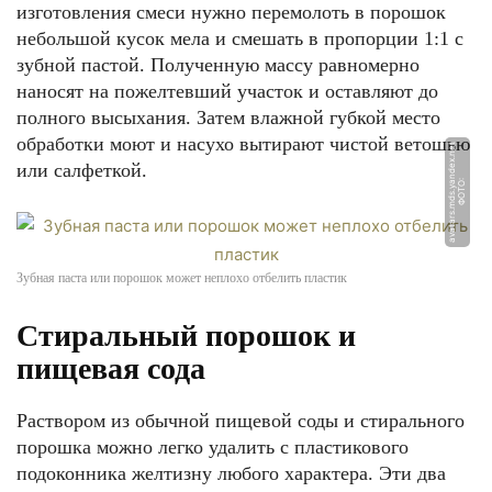
изготовления смеси нужно перемолоть в порошок
небольшой кусок мела и смешать в пропорции 1:1 с
зубной пастой. Полученную массу равномерно
наносят на пожелтевший участок и оставляют до
полного высыхания. Затем влажной губкой место
обработки моют и насухо вытирают чистой ветошью
t
или салфеткой.
Ф
О
Т
О:
a
v
a
t
a
r
s.
m
d
s.
y
a
n
d
e
x.
n
e
Зубная паста или порошок может неплохо отбелить пластик
Стиральный порошок и
пищевая сода
Раствором из обычной пищевой соды и стирального
порошка можно легко удалить с пластикового
подоконника желтизну любого характера. Эти два