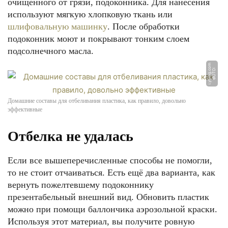
очищенного от грязи, подоконника. Для нанесения
используют мягкую хлопковую ткань или
шлифовальную машинку
. После обработки
подоконник моют и покрывают тонким слоем
подсолнечного масла.
m
Ф
О
Т
О:
i.
y
ti
m
g.
c
o
Домашние составы для отбеливания пластика, как правило, довольно
эффективные
Отбелка не удалась
Если все вышеперечисленные способы не помогли,
то не стоит отчаиваться. Есть ещё два варианта, как
вернуть пожелтевшему подоконнику
презентабельный внешний вид. Обновить пластик
можно при помощи баллончика аэрозольной краски.
Используя этот материал, вы получите ровную