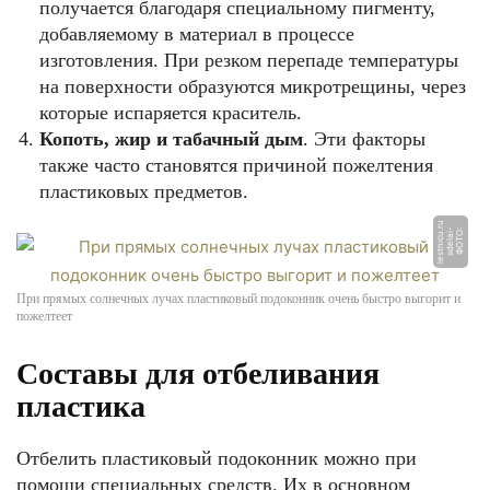
получается благодаря специальному пигменту,
добавляемому в материал в процессе
изготовления. При резком перепаде температуры
на поверхности образуются микротрещины, через
которые испаряется краситель.
Копоть, жир и табачный дым
. Эти факторы
также часто становятся причиной пожелтения
пластиковых предметов.
u
r
Ф
О
Т
О:
s
d
el
ai
-
l
e
s
t
ni
c
u.
При прямых солнечных лучах пластиковый подоконник очень быстро выгорит и
пожелтеет
Составы для отбеливания
пластика
Отбелить пластиковый подоконник можно при
помощи специальных средств. Их в основном