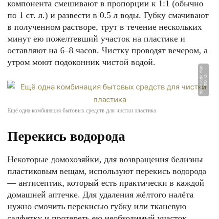
компонента смешивают в пропорции к 1:1 (обычно
по 1 ст. л.) и развести в 0.5 л воды. Губку смачивают
в полученном растворе, трут в течение нескольких
минут ею пожелтевший участок на пластике и
оставляют на 6–8 часов. Чистку проводят вечером, а
утром моют подоконник чистой водой.
b
Ф
О
Т
О:
d
o
m
o
v
o
d
a.
cl
u
Ещё одна комбинация бытовых средств для чистки пластика
Перекись водорода
Некоторые домохозяйки, для возвращения белизны
пластиковым вещам, используют перекись водорода
— антисептик, который есть практически в каждой
домашней аптечке. Для удаления жёлтого налёта
нужно смочить перекисью губку или тканевую
салфетку и протереть ею необходимый участок.