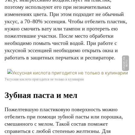
поэтому используют его при незначительных
изменениях цвета. При этом подходит не обычный
уксус, а 70–80% эссенция. Чтобы отбелить пластик,
нужно смочить вату или тампон и протереть ею
пожелтевшие участки. После место обработки
необходимо помыть чистой водой. При работе с
уксусной эссенцией необходимо открыть окна и
работать в защитных перчатках и респираторе.
e
Ф
О
Т
О:
i.
m
y
c
d
n.
m
Уксусная кислота пригодится не только в кулинарии
Зубная паста и мел
Пожелтевшую пластиковую поверхность можно
отбелить при помощи зубной пасты или порошка,
смешанного с мелом. Такой состав поможет
справиться с любой степенью желтизны. Для