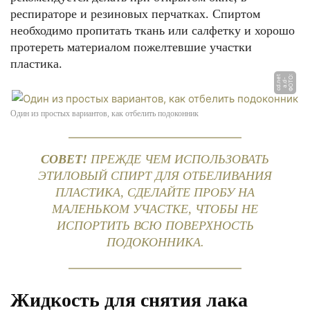
респираторе и резиновых перчатках. Спиртом
необходимо пропитать ткань или салфетку и хорошо
протереть материалом пожелтевшие участки
пластика.
Ф
О
Т
О:
a.
d
c
d.
n
t
-
e
Один из простых вариантов, как отбелить подоконник
СОВЕТ!
ПРЕЖДЕ ЧЕМ ИСПОЛЬЗОВАТЬ
ЭТИЛОВЫЙ СПИРТ ДЛЯ ОТБЕЛИВАНИЯ
ПЛАСТИКА, СДЕЛАЙТЕ ПРОБУ НА
МАЛЕНЬКОМ УЧАСТКЕ, ЧТОБЫ НЕ
ИСПОРТИТЬ ВСЮ ПОВЕРХНОСТЬ
ПОДОКОННИКА.
Жидкость для снятия лака