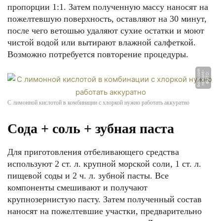
пропорции 1:1. Затем полученную массу наносят на
пожелтевшую поверхность, оставляют на 30 минут,
после чего ветошью удаляют сухие остатки и моют
чистой водой или вытирают влажной салфеткой.
Возможно потребуется повторение процедуры.
m
-
Ф
О
Т
О:
r
e
m
o
n
t
b
o
o
k.
c
o
С лимонной кислотой в комбинации с хлоркой нужно работать аккуратно
Сода + соль + зубная паста
Для приготовления отбеливающего средства
используют 2 ст. л. крупной морской соли, 1 ст. л.
пищевой соды и 2 ч. л. зубной пасты. Все
компоненты смешивают и получают
крупнозернистую пасту. Затем полученный состав
наносят на пожелтевшие участки, предварительно