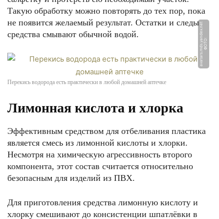
Такую обработку можно повторять до тех пор, пока
не появится желаемый результат. Остатки и следы
t
средства смывают обычной водой.
Ф
О
Т
О:
a
v
a
t
a
r
s.
m
d
s.
y
a
n
d
e
x.
n
e
Перекись водорода есть практически в любой домашней аптечке
Лимонная кислота и хлорка
Эффективным средством для отбеливания пластика
является смесь из лимонной кислоты и хлорки.
Несмотря на химическую агрессивность второго
компонента, этот состав считается относительно
безопасным для изделий из ПВХ.
Для приготовления средства лимонную кислоту и
хлорку смешивают до консистенции шпатлёвки в