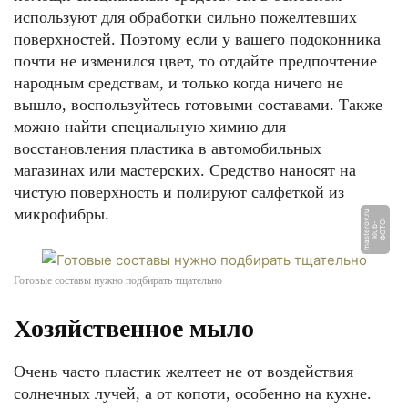
используют для обработки сильно пожелтевших
поверхностей. Поэтому если у вашего подоконника
почти не изменился цвет, то отдайте предпочтение
народным средствам, и только когда ничего не
вышло, воспользуйтесь готовыми составами. Также
можно найти специальную химию для
восстановления пластика в автомобильных
магазинах или мастерских. Средство наносят на
чистую поверхность и полируют салфеткой из
микрофибры.
u
Ф
О
Т
О:
kl
u
b
m
a
s
t
e
r
v.
r
-
o
Готовые составы нужно подбирать тщательно
Хозяйственное мыло
Очень часто пластик желтеет не от воздействия
солнечных лучей, а от копоти, особенно на кухне.