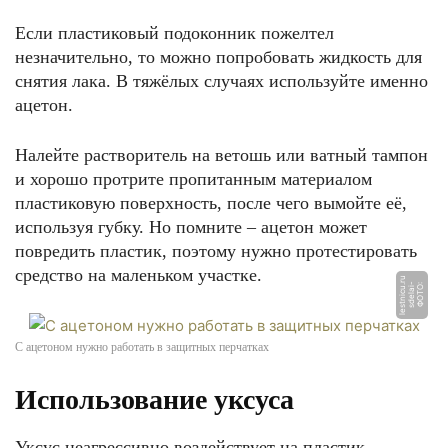
Если пластиковый подоконник пожелтел
незначительно, то можно попробовать жидкость для
снятия лака. В тяжёлых случаях используйте именно
ацетон.
Налейте растворитель на ветошь или ватный тампон
и хорошо протрите пропитанным материалом
пластиковую поверхность, после чего вымойте её,
используя губку. Но помните – ацетон может
повредить пластик, поэтому нужно протестировать
средство на маленьком участке.
u
r
Ф
О
Т
О:
s
d
el
ai
-
l
e
s
t
ni
c
u.
С ацетоном нужно работать в защитных перчатках
Использование уксуса
Уксус неагрессивно воздействует на пластик,