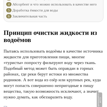
4
Абсорбент и что можно использовать в качестве него
5
Доработка ёмкости для воды
6
Заключительная часть
Принцип очистки жидкости из
водоёмов
Пытаясь использовать водоёмы в качестве источника
жидкости для приготовления пищи, многие
«туристы» попросту фильтруют воду через ткань.
Подобный метод может быть оправдан в горных
районах, где реки берут истоки из множества
родников. А вот вода из озёр или крупных рек, куда
могут попасть совершенно непригодные в пищу
вещества, такую возможность исключают, а значит
u
нужно думать, как обеззаразить воду.
Ф
О
Т
О:
g
a
m
e
s
a
v
e
d.
r