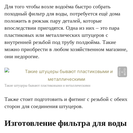
Для того чтобы возле водоёма быстро собрать
походный фильтр для воды, потребуется ещё дома
положить в рюкзак пару деталей, которые
впоследствии пригодятся. Одна из них – это пара
пластиковых или металлических штуцеров с
внутренней резьбой под трубу полдюйма. Такие
можно приобрести в любом хозяйственном магазине,
они недорогие.
u
Ф
О
О:
4
s
ti
r
Т
-
hii.
Такие штуцеры бывают пластиковыми и металлическими
Также стоит подготовить и фитинг с резьбой с обеих
сторон для соединения штуцеров.
Изготовление фильтра для воды