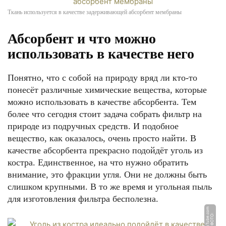
Ткань используется в качестве задерживающей абсорбент мембраны
Абсорбент и что можно
использовать в качестве него
Понятно, что с собой на природу вряд ли кто-то
понесёт различные химические вещества, которые
можно использовать в качестве абсорбента. Тем
более что сегодня стоит задача собрать фильтр на
природе из подручных средств. И подобное
вещество, как оказалось, очень просто найти. В
качестве абсорбента прекрасно подойдёт уголь из
костра. Единственное, на что нужно обратить
внимание, это фракции угля. Они не должны быть
слишком крупными. В то же время и угольная пыль
для изготовления фильтра бесполезна.
m
Ф
О
Т
О:
Y
o
u
T
u
b
e.
c
o