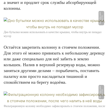
а значит и продлит срок службы абсорбирующей
колонны.
m
Ф
О
Т
О:
Y
o
u
T
u
b
e.
c
o
Дно бутылки можно использовать в качестве крышки, чтобы внутрь не попадал
мусор
Остаётся закрепить колонну в стоячем положении.
Для этого её можно привязать к небольшому деревцу
или даже специально для неё забить в землю
колышек. Налив в верхний резервуар воды, можно
заняться другими делами – порыбачить, поставить
палатку или просто насладиться тишиной и
спокойствием на берегу водоёма.
m
Ф
О
Т
О:
Y
o
u
T
u
b
e.
c
o
Фильтрационную колонну необходимо зафиксировать в стоячем положении, после