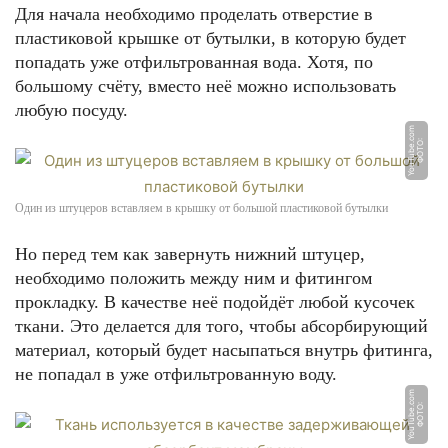
Для начала необходимо проделать отверстие в
пластиковой крышке от бутылки, в которую будет
попадать уже отфильтрованная вода. Хотя, по
большому счёту, вместо неё можно использовать
любую посуду.
m
Ф
О
Т
О:
Y
o
u
T
u
b
e.
c
o
Один из штуцеров вставляем в крышку от большой пластиковой бутылки
Но перед тем как завернуть нижний штуцер,
необходимо положить между ним и фитингом
прокладку. В качестве неё подойдёт любой кусочек
ткани. Это делается для того, чтобы абсорбирующий
материал, который будет насыпаться внутрь фитинга,
не попадал в уже отфильтрованную воду.
m
Ф
О
Т
О:
Y
o
u
T
u
b
e.
c
o