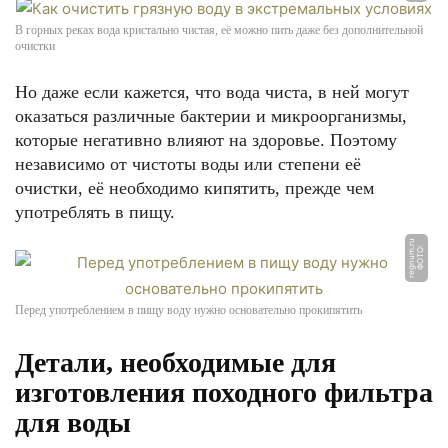
В горных реках вода кристально чистая, её можно пить даже без дополнительной
очистки
Но даже если кажется, что вода чиста, в ней могут
оказаться различные бактерии и микроорганизмы,
которые негативно влияют на здоровье. Поэтому
независимо от чистоты воды или степени её
очистки, её необходимо кипятить, прежде чем
употреблять в пищу.
u
Ф
О
Т
О:
r
e
g
n
u
m.
r
Перед употреблением в пищу воду нужно основательно прокипятить
Детали, необходимые для
изготовления походного фильтра
для воды