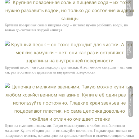
m
Ф
О
Т
О:
1
0
1
h
ai
r
ti
p
s.
c
o
Крупная поваренная соль и пищевая сода – их тоже нужно разбавить водой, но
только до состояния жидкой кашицы
m
Ф
О
Т
О:
i.
y
ti
m
g.
c
o
Крупный песок – он тоже подходит для чистки. А вот мелкие камушки – нет, они
как раз и оставляют царапины на внутренней поверхности
ФОТО: cs1.livemaster.ru
Цепочка с мелкими звеньями. Такую можно купить в любом хозяйственном
магазине. Купите её один раз – и используйте постоянно. Гладкие края звеньев не
поцарапают пластик, но сама цепочка довольно тяжёлая и отлично очищает стенки