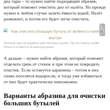
дна тары – то нужно найти подходящий абразив,
который поможет очистить дно от налёта. Но прежде
нужно в любом случае залить ёмкость водой. Налёт
размокнет, и потом его будет легче очистить.
m
Ф
О
Т
О:
i.
y
ti
m
g.
c
o
Засохшая грязь не поддаётся даже жёсткому скребку. Так что сначала залейте
бутыль и оставьте её на некоторое время
А дальше – нужно найти абразив, который поможет
отделить грязь от стенок и при этом не повредить
пластик. Если останутся царапины – потом в них
снова поселятся водоросли, и тогда уже избавиться
от них будет практически невозможно.
Варианты абразива для очистки
больших бутылей