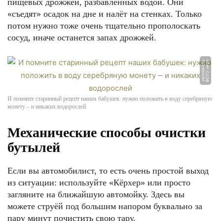
пищевых дрожжей, разбавленных водой. Они
«съедят» осадок на дне и налёт на стенках. Только
потом нужно тоже очень тщательно прополоскать
сосуд, иначе останется запах дрожжей.
Ф
О
Т
О:
v
e
s
-
y
a
r
o
sl
a
vl.
r
ti
u
И помните старинный рецепт наших бабушек: нужно положить в воду серебряную
монету ‒ и никаких водорослей
Механические способы очистки
бутылей
Если вы автомобилист, то есть очень простой выход
из ситуации: используйте «Кёрхер» или просто
загляните на ближайшую автомойку. Здесь вы
можете струёй под большим напором буквально за
пару минут почистить свою тару.