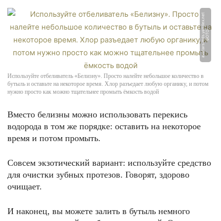
t
Ф
О
Т
О:
a
v
a
t
a
r
s.
m
d
s.
y
a
n
d
e
x.
n
e
Используйте отбеливатель «Белизну». Просто налейте небольшое количество в
бутыль и оставьте на некоторое время. Хлор разъедает любую органику, и потом
нужно просто как можно тщательнее промыть ёмкость водой
Вместо белизны можно использовать перекись
водорода в том же порядке: оставить на некоторое
время и потом промыть.
Совсем экзотический вариант: используйте средство
для очистки зубных протезов. Говорят, здорово
очищает.
И наконец, вы можете залить в бутыль немного