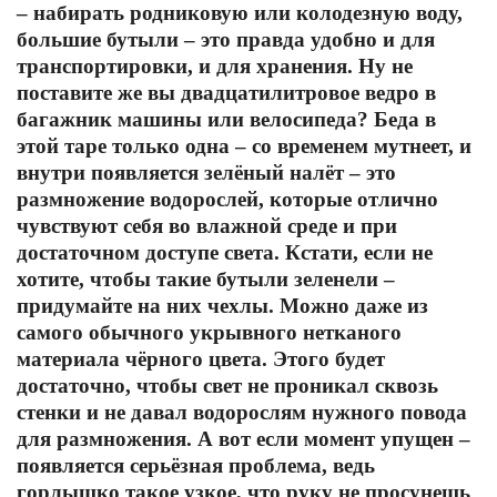
‒ набирать родниковую или колодезную воду,
большие бутыли ‒ это правда удобно и для
транспортировки, и для хранения. Ну не
поставите же вы двадцатилитровое ведро в
багажник машины или велосипеда? Беда в
этой таре только одна – со временем мутнеет, и
внутри появляется зелёный налёт – это
размножение водорослей, которые отлично
чувствуют себя во влажной среде и при
достаточном доступе света. Кстати, если не
хотите, чтобы такие бутыли зеленели –
придумайте на них чехлы. Можно даже из
самого обычного укрывного нетканого
материала чёрного цвета. Этого будет
достаточно, чтобы свет не проникал сквозь
стенки и не давал водорослям нужного повода
для размножения. А вот если момент упущен –
появляется серьёзная проблема, ведь
горлышко такое узкое, что руку не просунешь