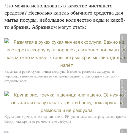
Что можно использовать в качестве чистящего
средства? Несколько капель обычного средства для
мытья посуды, небольшое количество воды и какой-
то абразив. Абразивом могут стать:
t
Ф
О
Т
О:
a
v
a
t
a
r
s.
m
d
s.
y
a
n
d
e
x.
n
e
Размятая в руках сухая яичная скорлупа. Важно не растереть скорлупу в
порошок, а именно поломать её как можно мельче, чтобы острые края могли
отделить налёт
t
Ф
О
Т
О:
a
v
a
t
a
r
s.
m
d
s.
y
a
n
d
e
x.
n
e
Крупа: рис, гречка, пшеница или пшено. Её нужно засыпать и сразу начать трясти
банку, пока крупа не размокла и не разбухла