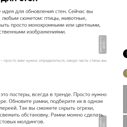
 идея для обновления стен. Сейчас вы
с любым сюжетом: птицы, животные,
 быть просто монохромными или цветными,
ественными изображениями.
u
Ф
О
Т
О
:
a
li
e
x
p
r
e
s
s.
r
– просто вам нужно определиться, какую часть стены вы
это постеры, всегда в тренде. Просто нужно
ре. Обновите рамки, подберите их в одном
алереей. Так вы сможете скрыть огрехи,
свежить обстановку. Рамки можно сделать
u
астовых молдингов.
Ф
О
Т
О
:
di
z
ai
n
e
x
p
e
r
t.
r