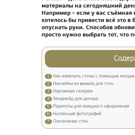
материалы на сегодняшний день.
Например – если у вас съёмная к
хотелось бы привести всё это в
опускать руки. Способов обнови
просто нужно выбрать тот, что 
Содер
1
Как изменить стены с помощью молди
2
Наклейки из винила для стен
3
Картинная галерея
4
Хендмейд для декора
5
Раритеты для изящного оформления
6
Коллекция фотографий
7
Озеленение стен