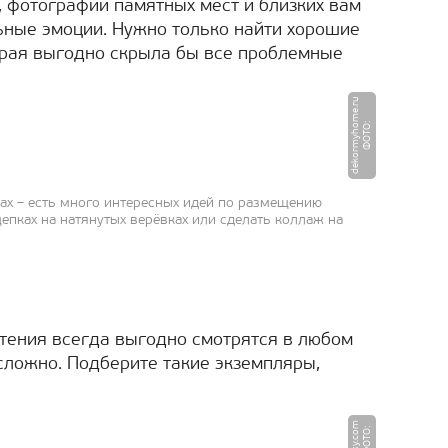
, фотографии памятных мест и близких вам
ные эмоции. Нужно только найти хорошие
орая выгодно скрыла бы все проблемные
u
Ф
О
Т
О
:
d
e
k
o
r
m
y
h
o
m
e.
r
ах – есть много интересных идей по размещению
епках на натянутых верёвках или сделать коллаж на
тения всегда выгодно смотрятся в любом
 сложно. Подберите такие экземпляры,
m
Ф
О
Т
О
:
e
t
s
y.
c
o