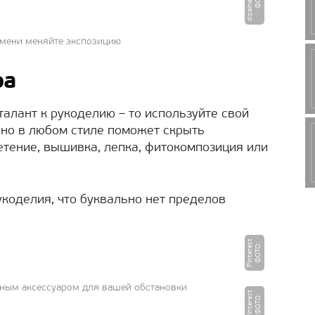
емени меняйте экспозицию
ра
талант к рукоделию – то используйте свой
но в любом стиле поможет скрыть
етение, вышивка, лепка, фитокомпозиция или
укоделия, что буквально нет пределов
t
Ф
О
Т
О
:
Pi
n
t
e
r
e
s
сным аксессуаром для вашей обстановки
t
Ф
О
Т
О
:
Pi
n
t
e
r
e
s