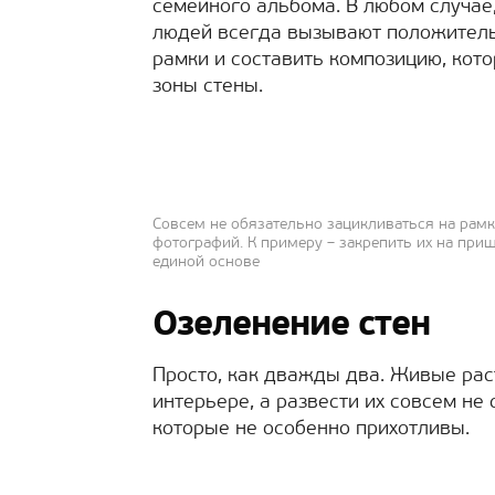
семейного альбома. В любом случае
людей всегда вызывают положитель
рамки и составить композицию, кот
зоны стены.
Совсем не обязательно зацикливаться на рамк
фотографий. К примеру – закрепить их на прищ
единой основе
Озеленение стен
Просто, как дважды два. Живые рас
интерьере, а развести их совсем не
которые не особенно прихотливы.