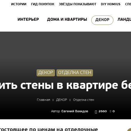
ИСТОРИИ
ГИД ПОКУПОК
ЗВЁЗДЫ ПОКАЗЫВАЮТ
DIY HOMIUS
СП
ИНТЕРЬЕР
ДОМА И КВАРТИРЫ
ЛАНД
ДЕКОР
ДЕКОР
ОТДЕЛКА СТЕН
ить стены в квартире б
Главная
ДЕКОР
Отделка стен
Автор
Евгений Вахидов
2660
0
огостоящее по ценам на отделочные