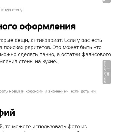
нтную стену
ного оформления
арые вещи, антиквариат. Если у вас есть
в поисках раритетов. Это может быть что
а можно сделать панно, а остатки фаянсового
мления стены на кухне.
u
Ф
О
Т
О
:
p
r
o
n
o
v
o
s
t
r
o
y.
r
ать новыми красками и значением, если дать им
фий
й, то можете использовать фото из