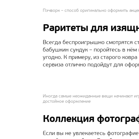
Пэчворк – способ оригинально оформить акце
Раритеты для изящ
Всегда беспроигрышно смотрятся ст
бабушкин сундук – поройтесь в нём 
угодно. К примеру, из старого ковр
сервиза отлично подойдут для офор
Иногда самые неожиданные вещи начинают игр
достойное оформление
Коллекция фотогра
Если вы не увлекаетесь фотографие