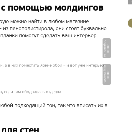
ы с помощью молдингов
орую можно найти в любом магазине
из пенополистирола, они стоят буквально
 планки помогут сделать ваш интерьер
u
Ф
О
Т
О
:
r
e
m
o
n
t
ni
k.
r
, а в них поместить яркие обои – и вот уже интерьер
u
Ф
О
Т
О
:
r
e
p
ai
r
e
a
si
l
y.
r
ы, если там ободралась отделка
юбой подходящий тон, так что вписать их в
 для стен