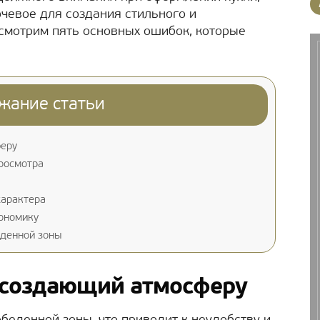
чевое для создания стильного и
смотрим пять основных ошибок, которые
жание статьи
феру
росмотра
характера
гономику
еденной зоны
, создающий атмосферу