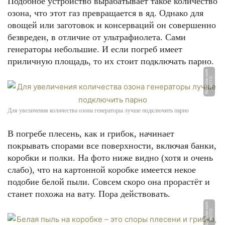
Подобное устройство вырабатывает такое количество
озона, что этот газ превращается в яд. Однако для
овощей или заготовок и консерваций он совершенно
безвреден, в отличие от ультрафиолета. Сами
генераторы небольшие. И если погреб имеет
приличную площадь, то их стоит подключать парно.
m
Ф
О
Т
О:
Y
o
u
T
u
b
e.
c
o
Для увеличения количества озона генераторы лучше подключить парно
В погребе плесень, как и грибок, начинает
покрывать спорами все поверхности, включая банки,
коробки и полки. На фото ниже видно (хотя и очень
слабо), что на картонной коробке имеется некое
подобие белой пыли. Совсем скоро она прорастёт и
станет похожа на вату. Пора действовать.
m
Ф
О
Т
О:
Y
o
u
T
u
b
e.
c
o