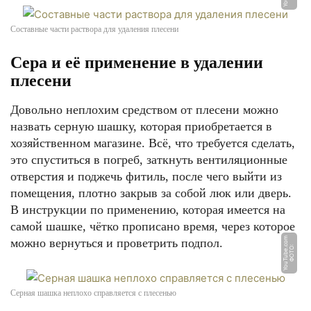
Составные части раствора для удаления плесени
Сера и её применение в удалении
плесени
Довольно неплохим средством от плесени можно
назвать серную шашку, которая приобретается в
хозяйственном магазине. Всё, что требуется сделать,
это спуститься в погреб, заткнуть вентиляционные
отверстия и поджечь фитиль, после чего выйти из
помещения, плотно закрыв за собой люк или дверь.
В инструкции по применению, которая имеется на
самой шашке, чётко прописано время, через которое
m
можно вернуться и проветрить подпол.
Ф
О
Т
О:
Y
o
u
T
u
b
e.
c
o
Серная шашка неплохо справляется с плесенью