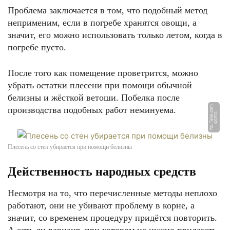
Проблема заключается в том, что подобный метод
неприменим, если в погребе хранятся овощи, а
значит, его можно использовать только летом, когда в
погребе пусто.
После того как помещение проветрится, можно
убрать остатки плесени при помощи обычной
белизны и жёсткой ветоши. Побелка после
m
производства подобных работ неминуема.
Ф
О
Т
О:
Y
o
u
T
u
b
e.
c
o
Плесень со стен убирается при помощи белизны
Действенность народных средств
Несмотря на то, что перечисленные методы неплохо
работают, они не убивают проблему в корне, а
значит, со временем процедуру придётся повторить.