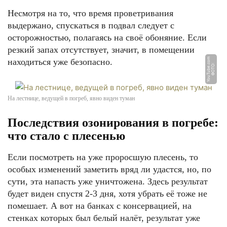
Несмотря на то, что время проветривания
выдержано, спускаться в подвал следует с
осторожностью, полагаясь на своё обоняние. Если
резкий запах отсутствует, значит, в помещении
m
находиться уже безопасно.
Ф
О
Т
О:
Y
o
u
T
u
b
e.
c
o
На лестнице, ведущей в погреб, явно виден туман
Последствия озонирования в погребе:
что стало с плесенью
Если посмотреть на уже проросшую плесень, то
особых изменений заметить вряд ли удастся, но, по
сути, эта напасть уже уничтожена. Здесь результат
будет виден спустя 2-3 дня, хотя убрать её тоже не
помешает. А вот на банках с консервацией, на
стенках которых был белый налёт, результат уже