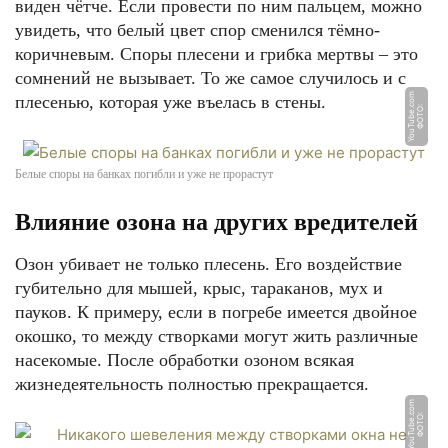
виден чётче. Если провести по ним пальцем, можно
увидеть, что белый цвет спор сменился тёмно-
коричневым. Споры плесени и грибка мертвы – это
сомнений не вызывает. То же самое случилось и с
m
плесенью, которая уже въелась в стены.
Ф
О
Т
О:
Y
o
u
T
u
b
e.
c
o
Белые споры на банках погибли и уже не прорастут
Влияние озона на других вредителей
Озон убивает не только плесень. Его воздействие
губительно для мышей, крыс, тараканов, мух и
пауков. К примеру, если в погребе имеется двойное
окошко, то между створками могут жить различные
насекомые. После обработки озоном всякая
жизнедеятельность полностью прекращается.
m
Ф
О
Т
О:
Y
o
u
T
u
b
e.
c
o