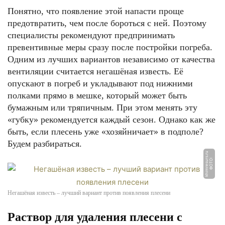
Понятно, что появление этой напасти проще
предотвратить, чем после бороться с ней. Поэтому
специалисты рекомендуют предпринимать
превентивные меры сразу после постройки погреба.
Одним из лучших вариантов независимо от качества
вентиляции считается негашёная известь. Её
опускают в погреб и укладывают под нижними
полками прямо в мешке, который может быть
бумажным или тряпичным. При этом менять эту
«губку» рекомендуется каждый сезон. Однако как же
быть, если плесень уже «хозяйничает» в подполе?
Будем разбираться.
u
Ф
О
Т
О:
k
hi
m
r
e
s
u
r
s.
r
Негашёная известь – лучший вариант против появления плесени
Раствор для удаления плесени с