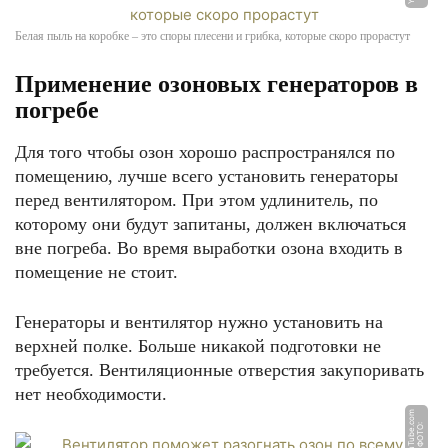
Белая пыль на коробке – это споры плесени и грибка, которые скоро прорастут
Применение озоновых генераторов в
погребе
Для того чтобы озон хорошо распространялся по
помещению, лучше всего установить генераторы
перед вентилятором. При этом удлинитель, по
которому они будут запитаны, должен включаться
вне погреба. Во время выработки озона входить в
помещение не стоит.
Генераторы и вентилятор нужно установить на
верхней полке. Больше никакой подготовки не
требуется. Вентиляционные отверстия закупоривать
нет необходимости.
m
Ф
О
Т
О:
Y
o
u
T
u
b
e.
c
o