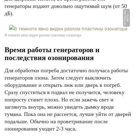
генераторы издают довольно ощутимый шум (от 50
m
дБ).
Ф
О
Т
О:
Y
o
u
T
u
b
e.
c
o
В темноте явно виден разлом пластины озонатора
Время работы генераторов и
последствия озонирования
Для обработки погреба достаточно получаса работы
генераторов озона. Затем следует выключить
оборудование и открыть люк или дверь в погреб.
Сразу спуститься в подвал не получится, человеку
попросту станет плохо. Но если зажечь свет и
заглянуть внутрь, можно увидеть дымку вроде
тумана. Пока она не рассеется, лучше уйти от дверей
подальше. Обычно на проветривание после
озонирования уходит 2-3 часа.