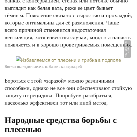
банках с консервацией, стенах или потолке обычно
выглядит как белая вата, реже её цвет бывает
тёмным. Появление связано с сыростью и прохладой,
которые оптимальны для её размножения. Чаще
всего причиной становится недостаточная
вентиляция, хотя известны случаи, когда эта напасть
m
появляется и в хорошо проветриваемых помещениях.
Ф
О
Т
О:
Y
o
u
T
u
b
e.
c
o
Вот так выглядит плесень на банке с консервацией
Бороться с этой «заразой» можно различными
способами, однако не все они обеспечивают стойкую
защиту от рецидива. Попробуем разобраться,
насколько эффективен тот или иной метод.
Народные средства борьбы с
плесенью