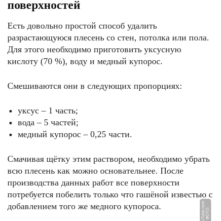
поверхностей
Есть довольно простой способ удалить
разрастающуюся плесень со стен, потолка или пола.
Для этого необходимо приготовить уксусную
кислоту (70 %), воду и медный купорос.
Смешиваются они в следующих пропорциях:
уксус – 1 часть;
вода – 5 частей;
медный купорос – 0,25 части.
Смачивая щётку этим раствором, необходимо убрать
всю плесень как можно основательнее. После
производства данных работ все поверхности
потребуется побелить только что гашёной известью с
m
добавлением того же медного купороса.
Ф
О
Т
О:
Y
o
u
T
u
b
e.
c
o