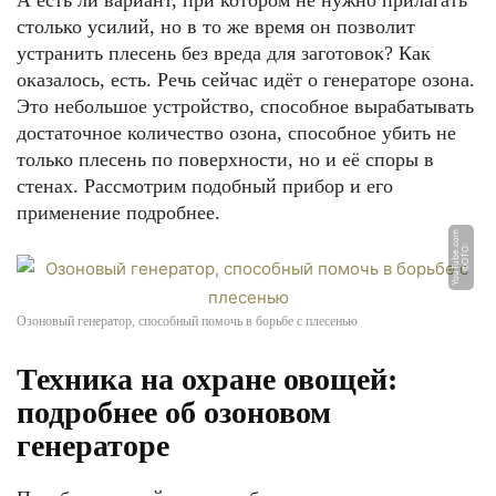
А есть ли вариант, при котором не нужно прилагать
столько усилий, но в то же время он позволит
устранить плесень без вреда для заготовок? Как
оказалось, есть. Речь сейчас идёт о генераторе озона.
Это небольшое устройство, способное вырабатывать
достаточное количество озона, способное убить не
только плесень по поверхности, но и её споры в
стенах. Рассмотрим подобный прибор и его
применение подробнее.
m
Ф
О
Т
О:
Y
o
u
T
u
b
e.
c
o
Озоновый генератор, способный помочь в борьбе с плесенью
Техника на охране овощей:
подробнее об озоновом
генераторе