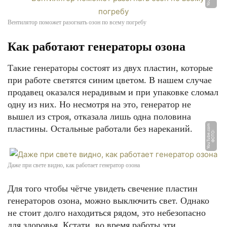
Вентилятор поможет разогнать озон по всему погребу
Как работают генераторы озона
Такие генераторы состоят из двух пластин, которые
при работе светятся синим цветом. В нашем случае
продавец оказался нерадивым и при упаковке сломал
одну из них. Но несмотря на это, генератор не
вышел из строя, отказала лишь одна половина
m
пластины. Остальные работали без нареканий.
Ф
О
Т
О:
Y
o
u
T
u
b
e.
c
o
Даже при свете видно, как работает генератор озона
Для того чтобы чётче увидеть свечение пластин
генераторов озона, можно выключить свет. Однако
не стоит долго находиться рядом, это небезопасно
для здоровья. Кстати, во время работы эти