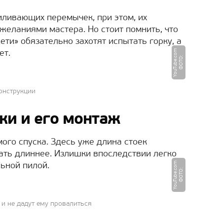
иливающих перемычек, при этом, их
желаниями мастера. Но стоит помнить, что
ети» обязательно захотят испытать горку, а
m
ет.
Ф
О
Т
О
:
Y
o
u
T
u
b
e.
c
o
онструкции
ки и его монтаж
мого спуска. Здесь уже длина стоек
лать длиннее. Излишки впоследствии легко
m
ьной пилой.
Ф
О
Т
О
:
Y
o
u
T
u
b
e.
c
o
 и не дадут ему провалиться