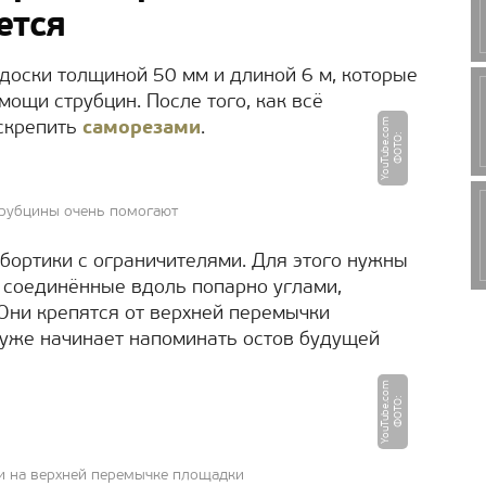
ется
 доски толщиной 50 мм и длиной 6 м, которые
ощи струбцин. После того, как всё
m
 скрепить
саморезами
.
Ф
О
Т
О
:
Y
o
u
T
u
b
e.
c
o
струбцины очень помогают
бортики с ограничителями. Для этого нужны
 соединённые вдоль попарно углами,
Они крепятся от верхней перемычки
с уже начинает напоминать остов будущей
m
Ф
О
Т
О
:
Y
o
u
T
u
b
e.
c
o
 и на верхней перемычке площадки