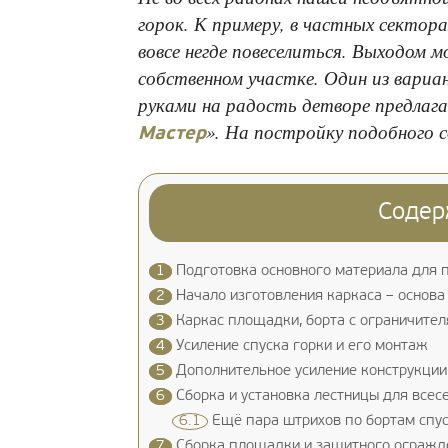
горок. К примеру, в частных сектор
вовсе негде повеселиться. Выходом 
собственном участке. Один из вариа
руками на радость детворе предлага
». На постройку подобного 
Мастер
Содер
1
Подготовка основного материала для п
2
Начало изготовления каркаса – основа
3
Каркас площадки, борта с ограничителя
4
Усиление спуска горки и его монтаж
5
Дополнительное усиление конструкции
6
Сборка и установка лестницы для всес
6.1
Ещё пара штрихов по бортам спу
7
Сборка площадки и защитного огражд