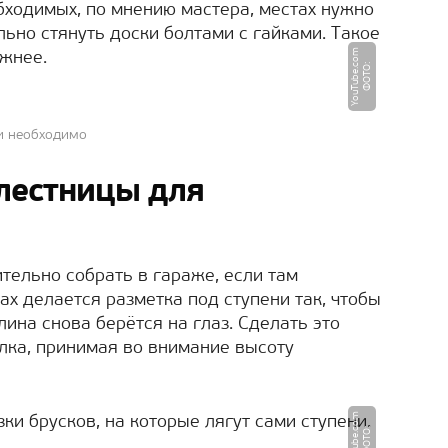
обходимых, по мнению мастера, местах нужно
ьно стянуть доски болтами с гайками. Такое
m
ёжнее.
Ф
О
Т
О
:
Y
o
u
T
u
b
e.
c
o
и необходимо
 лестницы для
тельно собрать в гараже, если там
ках делается разметка под ступени так, чтобы
лина снова берётся на глаз. Сделать это
лка, принимая во внимание высоту
m
ки брусков, на которые лягут сами ступени.
Ф
О
Т
О
:
Y
o
u
T
u
b
e.
c
o