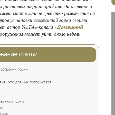
ах равнинных территорий иногда детворе и
может стать личное средство развлечения на
нтов установки всесезонной горки своими
ет автор YouTube-канала «
Домашний
сооружения может уйти около недели.
жание статьи
остройки горки
ми: что для них потребуется
езонной горки
ска
ения