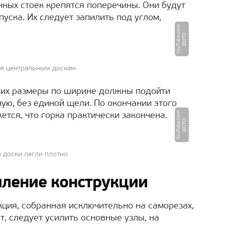
нных стоек крепятся поперечины. Они будут
уска. Их следует запилить под углом,
m
Ф
О
Т
О
:
Y
o
u
T
u
b
e.
c
o
ся центральным доскам
 их размеры по ширине должны подойти
ую, без единой щели. По окончании этого
m
ется, что горка практически закончена.
Ф
О
Т
О
:
Y
o
u
T
u
b
e.
c
o
ы доски легли плотно
иление конструкции
кция, собранная исключительно на саморезах,
т, следует усилить основные узлы, на