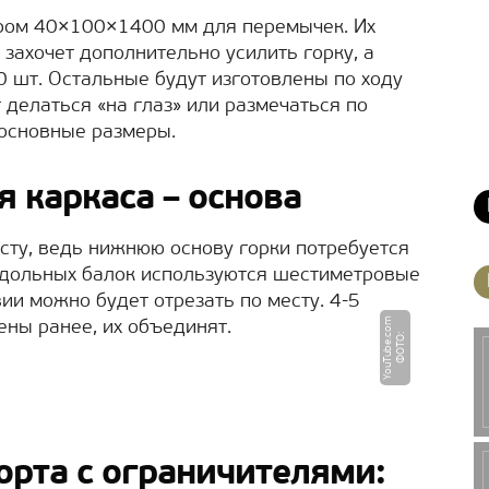
ером 40×100×1400 мм для перемычек. Их
о захочет дополнительно усилить горку, а
0 шт. Остальные будут изготовлены по ходу
т делаться «на глаз» или размечаться по
 основные размеры.
 каркаса – основа
сту, ведь нижнюю основу горки потребуется
одольных балок используются шестиметровые
вии можно будет отрезать по месту. 4-5
m
ены ранее, их объединят.
Ф
О
Т
О
:
Y
o
u
T
u
b
e.
c
o
орта с ограничителями: