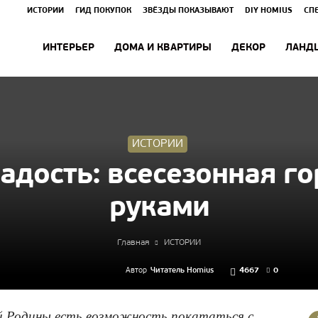
ИСТОРИИ
ГИД ПОКУПОК
ЗВЁЗДЫ ПОКАЗЫВАЮТ
DIY HOMIUS
СП
ИНТЕРЬЕР
ДОМА И КВАРТИРЫ
ДЕКОР
ЛАНД
ИСТОРИИ
адость: всесезонная г
руками
Главная
ИСТОРИИ
Автор
Читатель Homius
4667
0
ой Родины есть возможность покататься с