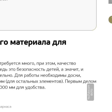
го материала для
требуется много, при этом, качество
ь это безопасность детей, а значит, и
тельно. Для работы необходимы доски,
 мм (для остальных элементов). Первым делом
m
000 мм для удобства.
Ф
О
Т
О
:
Y
o
u
T
u
b
e.
c
o
каркаса